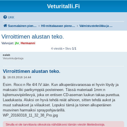
Veturitalli.Fi
UKK
Suomalainen pienoisrautatiefoorumi
H0-mittakaavan pienoisrautatiet
Valmistustekniikka ja työvälineet
Virroittimen alustan teko.
Valvojat:
jhr
,
Hermanni
4 viestiä • Sivu
1
/
1
ealab
Veturinkuljettaja
Virroittimen alustan teko.
V
18.03.2016 14:44
i
e
Esim. Roco:n Re 4/4 IV:ään. Kun alkuperäisvaraosaa ei hyvin löydy ja
s
maksaisi liki parikymppiä posteineen. Tässä materiaali 1mm:n
t
i
lujitemuovipiirilevyä, joka on entisen CD-aseman luukun takaa purettua.
Laadukasta. Aluksi on hyvä tehdä reiät aihioon, sitten tehdä aukot ja
muut sahaukset ja viilaukset. Lopuksi tämä ja toinen alkuperäinen
muovinen harmaiksi spraypohjavärillä.
WP_20160318_11_32_38_Pro.jpg
Sinulla ei ole tarvittavia oikeuksia nähdäksesi tämän viestin liitetiedostoja.