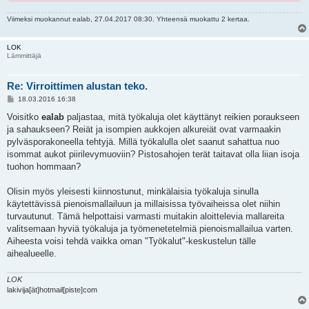
Viimeksi muokannut
ealab
, 27.04.2017 08:30. Yhteensä muokattu 2 kertaa.
LOK
Lämmittäjä
Re: Virroittimen alustan teko.
V
18.03.2016 16:38
i
e
Voisitko
ealab
paljastaa, mitä työkaluja olet käyttänyt reikien poraukseen
s
ja sahaukseen? Reiät ja isompien aukkojen alkureiät ovat varmaakin
t
i
pylväsporakoneella tehtyjä. Millä työkalulla olet saanut sahattua nuo
isommat aukot piirilevymuoviin? Pistosahojen terät taitavat olla liian isoja
tuohon hommaan?
Olisin myös yleisesti kiinnostunut, minkälaisia työkaluja sinulla
käytettävissä pienoismallailuun ja millaisissa työvaiheissa olet niihin
turvautunut. Tämä helpottaisi varmasti muitakin aloittelevia mallareita
valitsemaan hyviä työkaluja ja työmenetetelmiä pienoismallailua varten.
Aiheesta voisi tehdä vaikka oman "Työkalut"-keskustelun tälle
aihealueelle.
LOK
lakivija[ät]hotmail[piste]com