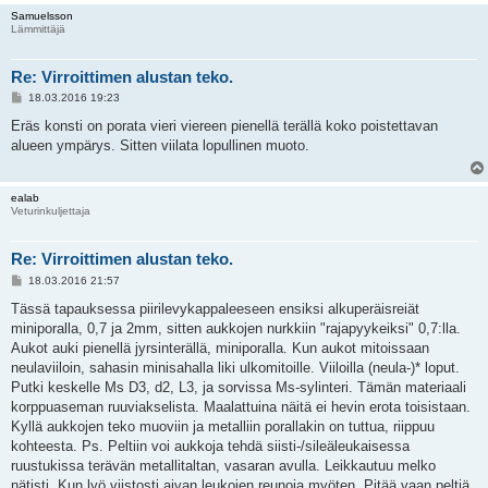
Samuelsson
Lämmittäjä
Re: Virroittimen alustan teko.
V
18.03.2016 19:23
i
e
Eräs konsti on porata vieri viereen pienellä terällä koko poistettavan
s
alueen ympärys. Sitten viilata lopullinen muoto.
t
i
ealab
Veturinkuljettaja
Re: Virroittimen alustan teko.
V
18.03.2016 21:57
i
e
Tässä tapauksessa piirilevykappaleeseen ensiksi alkuperäisreiät
s
miniporalla, 0,7 ja 2mm, sitten aukkojen nurkkiin "rajapyykeiksi" 0,7:lla.
t
i
Aukot auki pienellä jyrsinterällä, miniporalla. Kun aukot mitoissaan
neulaviiloin, sahasin minisahalla liki ulkomitoille. Viiloilla (neula-)* loput.
Putki keskelle Ms D3, d2, L3, ja sorvissa Ms-sylinteri. Tämän materiaali
korppuaseman ruuviakselista. Maalattuina näitä ei hevin erota toisistaan.
Kyllä aukkojen teko muoviin ja metalliin porallakin on tuttua, riippuu
kohteesta. Ps. Peltiin voi aukkoja tehdä siisti-/sileäleukaisessa
ruustukissa terävän metallitaltan, vasaran avulla. Leikkautuu melko
nätisti. Kun lyö viistosti aivan leukojen reunoja myöten. Pitää vaan peltiä