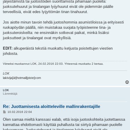
järjestämistä tai juotostöiden suorittamista pihamaan puolella:
juoksutehuurut ja tinalangan lyijyhuurut eivät ole pidemmän päälle
terveellisiä, eivät edes lyijyttömän tinan tinahuurut.
Jos aiotte minun tavoin tehdä juotoshommia asumistiloissa ja erityisesti
ruokapöydän päällä, niin muistakaa suojata työpisteenne tina- ja
juoksuteroiskeilta: ne ensinnäkin sotkevat paikat, minkä lisäksi
juoksutteet ja tinalangat ovat myrkyllisiä.
EDIT:
alkuperäistä tekstiä muokattu ketjusta poistettujen viestien
johdosta.
Viimeksi muokannut
LOK
, 24.02.2016 22:03. Yhteensä muokattu 2 kertaa.
LOK
lakivija[ät]hotmail[piste]com
LOK
Lämmittäjä
Re: Juottamisesta aloitteleville mallinrakentajille
V
10.02.2016 22:04
i
e
Olen samaa mieltä kanssasi ealab, että isoja juotoskohteita juotettaessa
s
kannattaa ehdottomasti käyttää puhallusta tai siirtyä pihamaan puolelle
t
i
kolvaamaan. Juoksutehuurut ja tinalangan lyijyhuurut eivät ole