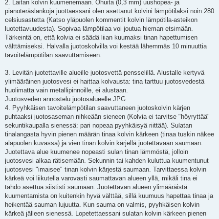
2. Laitan kolvin kuumenemaan. Ohuita (0,3 mm) uushopea- ja
pianoteräslankoja juottaessani olen asettanut kolvini lämpötilaksi noin 280
celsiusastetta (Katso yläpuolen kommentit kolvin lämpötila-asteikon
luotettavuudesta). Sopivaa lämpötilaa voi joutua hieman etsimään.
Tärkeintä on, että kolvia ei säädä liian kuumaksi tinan hapettumisen
välttämiseksi. Halvalla juotoskolvilla voi kestää lähemmäs 10 minuuttia
tavoitelämpötilan saavuttamiseen.
3. Levitän juotettaville alueille juotosvettä pensselillä. Alustalle kertyvä
ylimääräinen juotosvesi ei haittaa kolvausta: tina tarttuu juotosvedestä
huolimatta vain metallipinnoille, ei alustaan.
Juotosveden annostelu juotosalueelle.JPG
4. Pyyhkäisen tavoitelämpötilan saavuttaneen juotoskolvin kärjen
puhtaaksi juotosaseman nihkeään sieneen (Kolvia ei tarvitse "höyryttää"
sekuntikaupalla sienessä: pari nopeaa pyyhkäisyä riittää). Sulatan
tinalangasta hyvin pienen määrän tinaa kolvin kärkeen (tinaa tuskin näkee
alapuolen kuvassa) ja vien tinan kolvin kärjellä juotettavaan saumaan.
Juotettava alue kuumenee nopeasti sulan tinan lämmöstä, jolloin
juotosvesi alkaa rätisemään. Sekunnin tai kahden kuluttua kuumentunut
juotosvesi "imaisee" tinan kolvin kärjestä saumaan. Tarvittaessa kolvin
kärkeä voi liikutella varovasti saumattavan alueen yllä, mikäli tina ei
tahdo asettua siististi saumaan. Juotettavan alueen ylimääräistä
kuumentamista on kuitenkin hyvä välttää, sillä kuumuus hapettaa tinaa ja
heikentää sauman lujuutta. Kun sauma on valmis, pyyhkäisen kolvin
kärkeä jälleen sienessä. Lopetettaessani sulatan kolvin kärkeen pienen