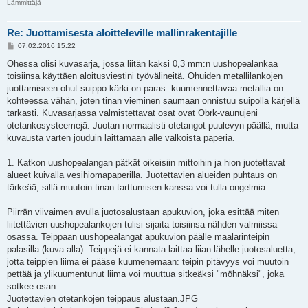
Lämmittäjä
Re: Juottamisesta aloitteleville mallinrakentajille
V
07.02.2016 15:22
i
e
Ohessa olisi kuvasarja, jossa liitän kaksi 0,3 mm:n uushopealankaa
s
toisiinsa käyttäen aloitusviestini työvälineitä. Ohuiden metallilankojen
t
i
juottamiseen ohut suippo kärki on paras: kuumennettavaa metallia on
kohteessa vähän, joten tinan vieminen saumaan onnistuu suipolla kärjellä
tarkasti. Kuvasarjassa valmistettavat osat ovat Obrk-vaunujeni
otetankosysteemejä. Juotan normaalisti otetangot puulevyn päällä, mutta
kuvausta varten jouduin laittamaan alle valkoista paperia.
1. Katkon uushopealangan pätkät oikeisiin mittoihin ja hion juotettavat
alueet kuivalla vesihiomapaperilla. Juotettavien alueiden puhtaus on
tärkeää, sillä muutoin tinan tarttumisen kanssa voi tulla ongelmia.
Piirrän viivaimen avulla juotosalustaan apukuvion, joka esittää miten
liitettävien uushopealankojen tulisi sijaita toisiinsa nähden valmiissa
osassa. Teippaan uushopealangat apukuvion päälle maalarinteipin
palasilla (kuva alla). Teippejä ei kannata laittaa liian lähelle juotosaluetta,
jotta teippien liima ei pääse kuumenemaan: teipin pitävyys voi muutoin
pettää ja ylikuumentunut liima voi muuttua sitkeäksi "möhnäksi", joka
sotkee osan.
Juotettavien otetankojen teippaus alustaan.JPG