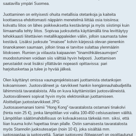
saatavilla ympäri Suomea.
Juottaminen on erityisesti ohuita metallisia otetankoja ja kaiteita
koottaessa ehdottomasti näppärin menetelmä liittää osia toisiinsa:
kolvattu liitos on lähes poikkeuksetta kestävämpi ja myös siistimpi kuin
liimaamalla tehty liitos. Sopivaa juoksutetta käyttämällä tina levittäytyy
tehokkaasti liitettävien metallikappaleiden väliin, jolloin saumasta tulee
kestävä. Lisäksi juoksute "imaisee" kolvin kärjessä olevan pienenkin
tinanokareen saumaan, jolloin tinaa ei tarvitse sulattaa ylenmäärin
liitokseen. Rumien ja viilausta kaipaavien "tinamöhkälesaumojen"
muodostuminen voidaan siis välttää hyvin helposti. Juottamisen
perustaidot ovat lisäksi yllättävän nopeasti opittavissa: pari
harjoituskertaa ja tulee jo hyvää jälkeä.
Olen käyttänyt omissa vaunuprojekteissani juottamista otetankojen
kokoamiseen. Juotosvälineet ja -tarvikkeet hankin kengännauhabudjetilla
lähimmistä tavarataloista. Alla on kuva käyttämistäni juotosvälineistä.
Juotosvälineeni sopivat hyvin myös elektroniikan juottamiseen.
Aloittelijan juotostarvikkeet.JPG
Juotosasemanani toimii "Hong Kong"-tavaratalosta ostamani tinakolvi
(hinta noin 25 €), jonka lämpötilan voi valita 100-450 celsiusasteen väliltä.
Lämpötilan säätömahdollisuus on kolvauksessa tärkeää mm. siksi, että
liian kuuma kolvi hapettaa tinan pilalle. Ostin samaisesta tavaratalosta
myös Stannolin juoksutesarjan (noin 10 €), joka sisältää mm.
juotospastaa ja juotosvettä. Sarjan juotosvesi (lötwasser) on osoittautunut