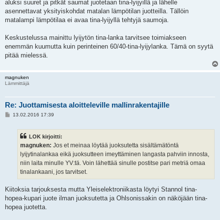
aluksi suuret ja pitkät saumat juotetaan tina-lyijyillä ja lähelle
asennettavat yksityiskohdat matalan lämpötilan juotteilla. Tällöin
matalampi lämpötilaa ei avaa tina-lyijyllä tehtyjä saumoja.
Keskustelussa mainittu lyijytön tina-lanka tarvitsee toimiakseen
enemmän kuumutta kuin perinteinen 60/40-tina-lyijylanka. Tämä on syytä
pitää mielessä.
magnuken
Lämmittäjä
Re: Juottamisesta aloitteleville mallinrakentajille
V
13.02.2016 17:39
i
e
s
LOK kirjoitti:
t
i
magnuken:
Jos et meinaa löytää juoksutetta sisältämätöntä
lyijytinalankaa eikä juoksutteen imeyttäminen langasta pahviin innosta,
niin laita minulle YV:tä. Voin lähettää sinulle postitse pari metriä omaa
tinalankaani, jos tarvitset.
Kiitoksia tarjouksesta mutta Yleiselektroniikasta löytyi Stannol tina-
hopea-kupari juote ilman juoksutetta ja Ohlsonissakin on näköjään tina-
hopea juotetta.