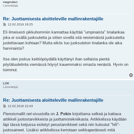
magnuken
Lämmittäjä
Re: Juottamisesta aloitteleville mallinrakentajille
V
12.02.2016 18:25
i
e
Eli ilmeisesti pikkuhommiin kannattaa käyttää "umpinaista" tinalankaa
s
joka ei sisällä juoksutetta ja sitten sivellä sitä nestemäistä juoksutetta
t
i
juotettavaan kohtaan? Mutta eikös tuo juoksuteton tinalanka ole aika
harvinaista?
Itse olen joskus keittiöpöydällä käyttänyt ihan sellaista pientä
pöytätuuletinta viemässä höyryt kauemmaksi omasta nenästä. Hyvin on
toiminut.
LOK
Lämmittäjä
Re: Juottamisesta aloitteleville mallinrakentajille
V
12.02.2016 22:43
i
e
Pienoismallit.net
-sivustolla on
J. Pokin
kirjoittama selkeä ja kattava
s
artikkeli juotostarvikkeista ja juottamistekniikasta. Artikkelissa käydään
t
i
läpi tässä ketjussa esitetyt perustarvikkeet sekä niin kutsutut "hifi"-
juotosaineet. Lisäksi artikkelissa kerrotaan seikkaperäisesti mitä