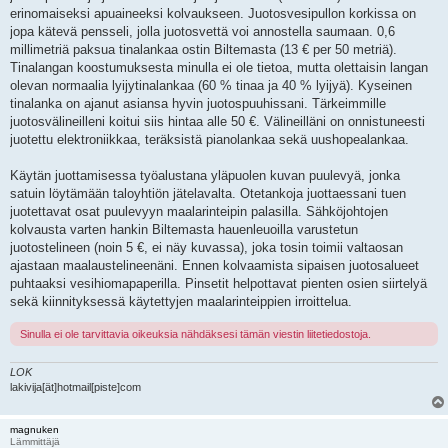
erinomaiseksi apuaineeksi kolvaukseen. Juotosvesipullon korkissa on
jopa kätevä pensseli, jolla juotosvettä voi annostella saumaan. 0,6
millimetriä paksua tinalankaa ostin Biltemasta (13 € per 50 metriä).
Tinalangan koostumuksesta minulla ei ole tietoa, mutta olettaisin langan
olevan normaalia lyijytinalankaa (60 % tinaa ja 40 % lyijyä). Kyseinen
tinalanka on ajanut asiansa hyvin juotospuuhissani. Tärkeimmille
juotosvälineilleni koitui siis hintaa alle 50 €. Välineilläni on onnistuneesti
juotettu elektroniikkaa, teräksistä pianolankaa sekä uushopealankaa.
Käytän juottamisessa työalustana yläpuolen kuvan puulevyä, jonka
satuin löytämään taloyhtiön jätelavalta. Otetankoja juottaessani tuen
juotettavat osat puulevyyn maalarinteipin palasilla. Sähköjohtojen
kolvausta varten hankin Biltemasta hauenleuoilla varustetun
juotostelineen (noin 5 €, ei näy kuvassa), joka tosin toimii valtaosan
ajastaan maalaustelineenäni. Ennen kolvaamista sipaisen juotosalueet
puhtaaksi vesihiomapaperilla. Pinsetit helpottavat pienten osien siirtelyä
sekä kiinnityksessä käytettyjen maalarinteippien irroittelua.
Sinulla ei ole tarvittavia oikeuksia nähdäksesi tämän viestin liitetiedostoja.
LOK
lakivija[ät]hotmail[piste]com
magnuken
Lämmittäjä