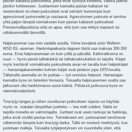
pastan kaltaisia juoksutteita, jotka eivät syövytä kohdetta, vaikka jäämiä
jäisikin kohteeseen. Juottamisen kannalta pastan kaltaiset tai
nestemäiset no-clean-juoksutteet ovat selvästi huonompia kuin
agressiiviset juotosvedet ja vastaavat. Agressiivinen juoksute ei tarvitse
yhtä paljon lämpöä toimiakseen kuin pastan kaltaiset juoksutteet.
Pienoismallipuuhissa siitä on apua, että työn saa tehtyä nopeasti tai
vähäisemmällä lämmöllä.
Halpisaseman saa noin sadalla eurolla. Viime keväänä ostin Wellerin
WSD 81i -aseman. Hankintapaikasta riippuen tästä saa maksaa 300-350
euroa. Eroa halpisasemaan on kuin yöllä ja päivällä. Kärkivalikoima on
suuri — hyvin pieniä talttakärkiä tai talttakoukkukärkiä on tarjolla. Kärjet
myös kestävät voimakkaita juoksutteita aivan eri tavalla kuin halpiskärjet
— harrastajakavereiden kolvien kärjet ovat peräisin jopa 1970-luvulta.
Tällaisella asemalla on ilo juottaa — työ onnistuu helposti. Harrastajan
kannalta kyse on tietenkin hinnasta. Toisaalta halpisasemien osalta saa
jatkuvasti olla hankkimassa uusia kärkiä. Pitkässä juoksussa kyse on
näennäissäästöstä
Tina-lyijy-langan ja siihen soveltuvan juoksutteen sijasta voi käyttää
myös ns. matalan lämpötilan juotteita — low melt solders. Näitä on
tarjolla monelta eri valmistajalta. Juotteet ovat usein tankoja tai harkkoja,
jotka eivät sisällä pastaa tms. Toimiakseen em. juotosaineet tarvitsevat
vähemmän lämpöä kuin tina-lyijy-lanka. Tällä on monesti merkitystä, kun
juotetaan malleja. Toisaalta työjärjestyksen voi suunnitella siten, että