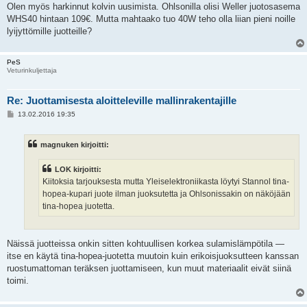
Olen myös harkinnut kolvin uusimista. Ohlsonilla olisi Weller juotosasema
WHS40 hintaan 109€. Mutta mahtaako tuo 40W teho olla liian pieni noille
lyijyttömille juotteille?
PeS
Veturinkuljettaja
Re: Juottamisesta aloitteleville mallinrakentajille
V
13.02.2016 19:35
i
e
s
magnuken kirjoitti:
t
i
LOK kirjoitti:
Kiitoksia tarjouksesta mutta Yleiselektroniikasta löytyi Stannol tina-
hopea-kupari juote ilman juoksutetta ja Ohlsonissakin on näköjään
tina-hopea juotetta.
Näissä juotteissa onkin sitten kohtuullisen korkea sulamislämpötila —
itse en käytä tina-hopea-juotetta muutoin kuin erikoisjuoksutteen kanssan
ruostumattoman teräksen juottamiseen, kun muut materiaalit eivät siinä
toimi.