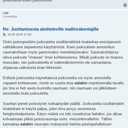
juoksutetta kuten juotosvettä?
LOK
Lämmittäjä
Re: Juottamisesta aloitteleville mallinrakentajille
V
10.02.2016 17:04
i
e
Ostin juotospuuhiini juoksutetta sisältämätöntä tinalankaa ensisijaisesti
s
välttääkseni tarpeetonta käryttämistä. Koen juoksutteen annostelun
t
i
saumakohtaan myös paremmaksi menettelytavaksi: Saumakohdassa
oleva juoksute "imaisee" tinan kohteeseensa. Mikäli juoksute on tinassa
itsessään, niin juoksutteella ei todennäköisimmin ole samanlaista
ohjaavaa vaikutusta tinan liikkeisiin.
Erillistä juoksutetta käytettäessä juoksutetta voi myös annostella
vapaasti kohteeseen, mistä on suurta etua
ealabin
mainitsemalla tavalla:
jos tina ei heti asetu kunnolla saumaan, niin saumaan voi jälkikäteen
annostella lisää juoksutetta.
Suoritan pienet juotostyöni ruokapöydän päällä. Juoksutetta sisältämätön
tinalankani ei kärytä paljoa, joten ilma pysyy asunnossa
hengityskelpoisena. Käryn määrä voi toki muodostua haitaksi, jos alkaa
kolvaamaan pitkiä juotossaumoja esim. messinkimalleihin. Tällöin
kannattaa
ealabin
neuvojen mukaisesti harkita poistopuhalluksen