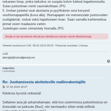
nokareen tinaa, jonka tarkoitus on suojata kolvin kärkeä hapettumiselta.
Sulan juotostinan vienti saumakohtaan.JPG
5. Irroitan juotetut osat alustasta ja pyyhkäisen osia kevyesti
vesihiomapaperilla (kuva alla). Hiomapaperi vie mennessään juotosveden
suolajäämät, roskat sekä hapettuneen tinan. Saan samalla karhennettua
pinnat osien maalausta varten.
Juotettujen osien viimeistely hiomalla.JPG
Sinulla ei ole tarvittavia oikeuksia nähdäksesi tämän viestin liitetiedostoja.
Viimeksi muokannut
LOK
, 08.02.2016 09:20. Yhteensä muokattu 1 kertaa.
LOK
lakivija[ät]hotmail[piste]com
magnuken
Lämmittäjä
Re: Juottamisesta aloitteleville mallinrakentajille
V
07.02.2016 18:27
i
e
Kiitoksia hyvistä vinkeistä!
s
t
i
Sellainen asia jäi askarruttamaan, että kun useimmissa juotostinoissa on
itsessään se juoksute (fluxi), niin tarvitaanko sitten enää erillistä