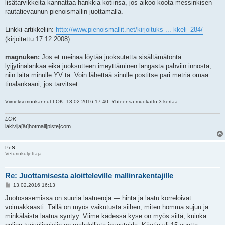
lisätarvikkeita kannattaa hankkia kotiinsa, jos aikoo koota messinkisen
rautatievaunun pienoismallin juottamalla.
Linkki artikkeliin:
http://www.pienoismallit.net/kirjoituks ... kkeli_284/
(kirjoitettu 17.12.2008)
magnuken:
Jos et meinaa löytää juoksutetta sisältämätöntä
lyijytinalankaa eikä juoksutteen imeyttäminen langasta pahviin innosta,
niin laita minulle YV:tä. Voin lähettää sinulle postitse pari metriä omaa
tinalankaani, jos tarvitset.
Viimeksi muokannut
LOK
, 13.02.2016 17:40. Yhteensä muokattu 3 kertaa.
LOK
lakivija[ät]hotmail[piste]com
PeS
Veturinkuljettaja
Re: Juottamisesta aloitteleville mallinrakentajille
V
13.02.2016 16:13
i
e
Juotosasemissa on suuria laatueroja — hinta ja laatu korreloivat
s
voimakkaasti. Tällä on myös vaikutusta siihen, miten homma sujuu ja
t
i
minkälaista laatua syntyy. Viime kädessä kyse on myös siitä, kuinka