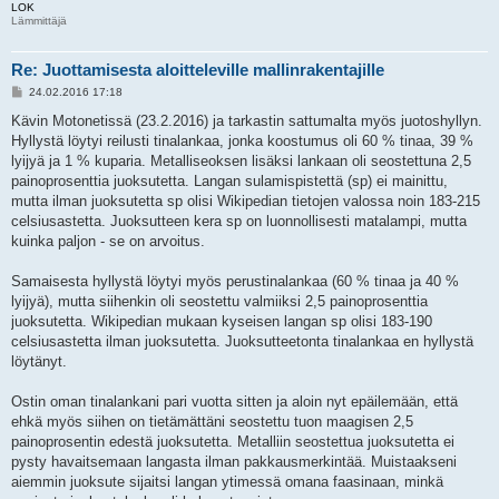
LOK
Lämmittäjä
Re: Juottamisesta aloitteleville mallinrakentajille
V
24.02.2016 17:18
i
e
Kävin Motonetissä (23.2.2016) ja tarkastin sattumalta myös juotoshyllyn.
s
Hyllystä löytyi reilusti tinalankaa, jonka koostumus oli 60 % tinaa, 39 %
t
i
lyijyä ja 1 % kuparia. Metalliseoksen lisäksi lankaan oli seostettuna 2,5
painoprosenttia juoksutetta. Langan sulamispistettä (sp) ei mainittu,
mutta ilman juoksutetta sp olisi Wikipedian tietojen valossa noin 183-215
celsiusastetta. Juoksutteen kera sp on luonnollisesti matalampi, mutta
kuinka paljon - se on arvoitus.
Samaisesta hyllystä löytyi myös perustinalankaa (60 % tinaa ja 40 %
lyijyä), mutta siihenkin oli seostettu valmiiksi 2,5 painoprosenttia
juoksutetta. Wikipedian mukaan kyseisen langan sp olisi 183-190
celsiusastetta ilman juoksutetta. Juoksutteetonta tinalankaa en hyllystä
löytänyt.
Ostin oman tinalankani pari vuotta sitten ja aloin nyt epäilemään, että
ehkä myös siihen on tietämättäni seostettu tuon maagisen 2,5
painoprosentin edestä juoksutetta. Metalliin seostettua juoksutetta ei
pysty havaitsemaan langasta ilman pakkausmerkintää. Muistaakseni
aiemmin juoksute sijaitsi langan ytimessä omana faasinaan, minkä