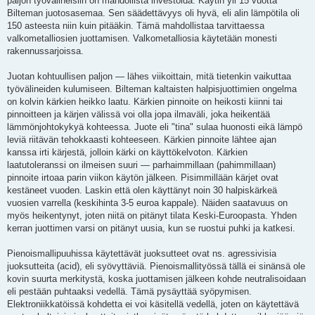
paljon työvälineisiin on mahdollista investoida. Käytin yli 15 vuotta
Bilteman juotosasemaa. Sen säädettävyys oli hyvä, eli alin lämpötila oli
150 asteesta niin kuin pitääkin. Tämä mahdollistaa tarvittaessa
valkometalliosien juottamisen. Valkometalliosia käytetään monesti
rakennussarjoissa.
Juotan kohtuullisen paljon — lähes viikoittain, mitä tietenkin vaikuttaa
työvälineiden kulumiseen. Bilteman kaltaisten halpisjuottimien ongelma
on kolvin kärkien heikko laatu. Kärkien pinnoite on heikosti kiinni tai
pinnoitteen ja kärjen välissä voi olla jopa ilmaväli, joka heikentää
lämmönjohtokykyä kohteessa. Juote eli "tina" sulaa huonosti eikä lämpö
leviä riitävän tehokkaasti kohteeseen. Kärkien pinnoite lähtee ajan
kanssa irti kärjestä, jolloin kärki on käyttökelvoton. Kärkien
laatutoleranssi on ilmeisen suuri — parhaimmillaan (pahimmillaan)
pinnoite irtoaa parin viikon käytön jälkeen. Pisimmillään kärjet ovat
kestäneet vuoden. Laskin että olen käyttänyt noin 30 halpiskärkeä
vuosien varrella (keskihinta 3-5 euroa kappale). Näiden saatavuus on
myös heikentynyt, joten niitä on pitänyt tilata Keski-Euroopasta. Yhden
kerran juottimen varsi on pitänyt uusia, kun se ruostui puhki ja katkesi.
Pienoismallipuuhissa käytettävät juoksutteet ovat ns. agressivisia
juoksutteita (acid), eli syövyttäviä. Pienoismallityössä tällä ei sinänsä ole
kovin suurta merkitystä, koska juottamisen jälkeen kohde neutralisoidaan
eli pestään puhtaaksi vedellä. Tämä pysäyttää syöpymisen.
Elektroniikkatöissä kohdetta ei voi käsitellä vedellä, joten on käytettävä