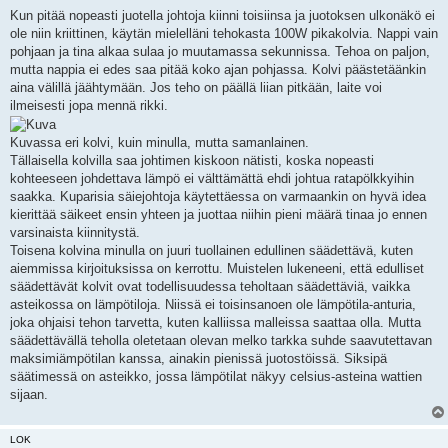
i
e
Kun pitää nopeasti juotella johtoja kiinni toisiinsa ja juotoksen ulkonäkö ei
s
ole niin kriittinen, käytän mielelläni tehokasta 100W pikakolvia. Nappi vain
t
i
pohjaan ja tina alkaa sulaa jo muutamassa sekunnissa. Tehoa on paljon,
mutta nappia ei edes saa pitää koko ajan pohjassa. Kolvi päästetäänkin
aina välillä jäähtymään. Jos teho on päällä liian pitkään, laite voi
ilmeisesti jopa mennä rikki.
Kuvassa eri kolvi, kuin minulla, mutta samanlainen.
Tällaisella kolvilla saa johtimen kiskoon nätisti, koska nopeasti
kohteeseen johdettava lämpö ei välttämättä ehdi johtua ratapölkkyihin
saakka. Kuparisia säiejohtoja käytettäessa on varmaankin on hyvä idea
kierittää säikeet ensin yhteen ja juottaa niihin pieni määrä tinaa jo ennen
varsinaista kiinnitystä.
Toisena kolvina minulla on juuri tuollainen edullinen säädettävä, kuten
aiemmissa kirjoituksissa on kerrottu. Muistelen lukeneeni, että edulliset
säädettävät kolvit ovat todellisuudessa teholtaan säädettäviä, vaikka
asteikossa on lämpötiloja. Niissä ei toisinsanoen ole lämpötila-anturia,
joka ohjaisi tehon tarvetta, kuten kalliissa malleissa saattaa olla. Mutta
säädettävällä teholla oletetaan olevan melko tarkka suhde saavutettavan
maksimiämpötilan kanssa, ainakin pienissä juotostöissä. Siksipä
säätimessä on asteikko, jossa lämpötilat näkyy celsius-asteina wattien
sijaan.
LOK