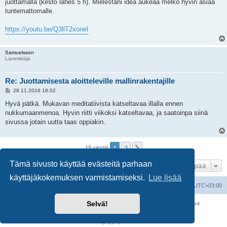
i
juottamalla (kesto lähes 5 h). Mielestäni idea aukeaa melko hyvin asiaa
tuntemattomalle.
https://youtu.be/Q3llT2xoneI
Samuelsson
Lämmittäjä
Re: Juottamisesta aloitteleville mallinrakentajille
V
28.11.2016 19:02
i
e
Hyvä pätkä. Mukavan meditatiivista katseltavaa illalla ennen
s
nukkumaanmenoa. Hyvin riitti viikoksi katseltavaa, ja saatoinpa siinä
t
i
sivussa jotain uutta taas oppiakin.
1
2
Seuraava
19 viestiä
Tämä sivusto käyttää evästeitä parhaan
Hyppää
käyttäjäkokemuksen varmistamiseksi.
Lue lisää
Suomalainen pienoisrautatiefoorumi
Kaikki ajat ovat
UTC+03:00
Selvä!
Keskustelufoorumin ohjelmisto
phpBB
® Forum Software © phpBB Limited
Käännös: phpBB Suomi (lurttinen, harritapio, Pettis)
Yksityisyys
|
Ehdot