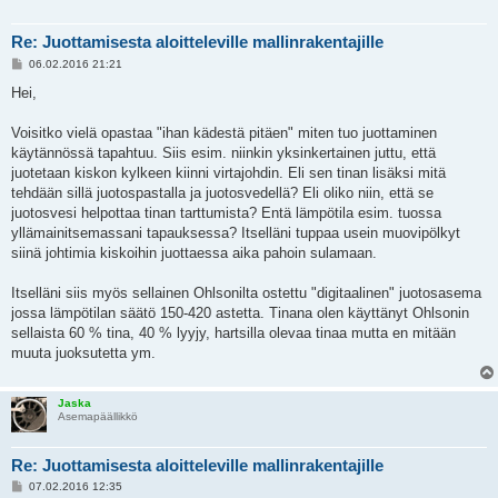
Re: Juottamisesta aloitteleville mallinrakentajille
V
06.02.2016 21:21
i
e
Hei,
s
t
i
Voisitko vielä opastaa "ihan kädestä pitäen" miten tuo juottaminen
käytännössä tapahtuu. Siis esim. niinkin yksinkertainen juttu, että
juotetaan kiskon kylkeen kiinni virtajohdin. Eli sen tinan lisäksi mitä
tehdään sillä juotospastalla ja juotosvedellä? Eli oliko niin, että se
juotosvesi helpottaa tinan tarttumista? Entä lämpötila esim. tuossa
yllämainitsemassani tapauksessa? Itselläni tuppaa usein muovipölkyt
siinä johtimia kiskoihin juottaessa aika pahoin sulamaan.
Itselläni siis myös sellainen Ohlsonilta ostettu "digitaalinen" juotosasema
jossa lämpötilan säätö 150-420 astetta. Tinana olen käyttänyt Ohlsonin
sellaista 60 % tina, 40 % lyyjy, hartsilla olevaa tinaa mutta en mitään
muuta juoksutetta ym.
Jaska
Asemapäällikkö
Re: Juottamisesta aloitteleville mallinrakentajille
V
07.02.2016 12:35