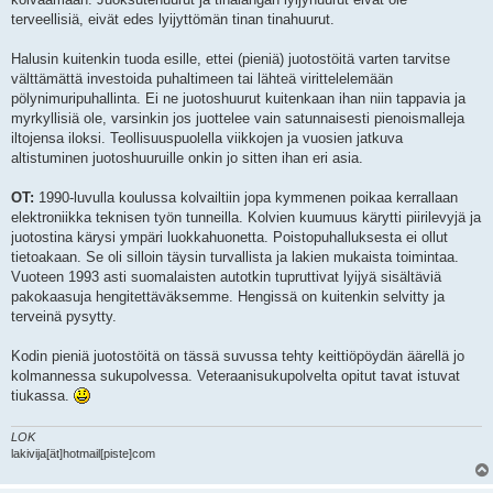
terveellisiä, eivät edes lyijyttömän tinan tinahuurut.
Halusin kuitenkin tuoda esille, ettei (pieniä) juotostöitä varten tarvitse
välttämättä investoida puhaltimeen tai lähteä virittelelemään
pölynimuripuhallinta. Ei ne juotoshuurut kuitenkaan ihan niin tappavia ja
myrkyllisiä ole, varsinkin jos juottelee vain satunnaisesti pienoismalleja
iltojensa iloksi. Teollisuuspuolella viikkojen ja vuosien jatkuva
altistuminen juotoshuuruille onkin jo sitten ihan eri asia.
OT:
1990-luvulla koulussa kolvailtiin jopa kymmenen poikaa kerrallaan
elektroniikka teknisen työn tunneilla. Kolvien kuumuus kärytti piirilevyjä ja
juotostina kärysi ympäri luokkahuonetta. Poistopuhalluksesta ei ollut
tietoakaan. Se oli silloin täysin turvallista ja lakien mukaista toimintaa.
Vuoteen 1993 asti suomalaisten autotkin tupruttivat lyijyä sisältäviä
pakokaasuja hengitettäväksemme. Hengissä on kuitenkin selvitty ja
terveinä pysytty.
Kodin pieniä juotostöitä on tässä suvussa tehty keittiöpöydän äärellä jo
kolmannessa sukupolvessa. Veteraanisukupolvelta opitut tavat istuvat
tiukassa.
LOK
lakivija[ät]hotmail[piste]com