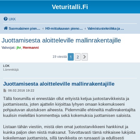
Veturitalli.Fi
UKK
Suomalainen pienoisrautatiefoorumi
H0-mittakaavan pienoisrautatiet
Valmistustekniikka ja työvälineet
Juottamisesta aloitteleville mallinrakentajille
Valvojat:
jhr
,
Hermanni
1
2
Seuraava
19 viestiä
LOK
Lämmittäjä
Juottamisesta aloitteleville mallinrakentajille
V
06.02.2016 19:22
i
e
Tällä foorumilla ei ennestään ollut erityistä ketjua juotostarvikkeista ja
s
juottamisesta, joten ajattelin kirjoittaa lyhyen omaan kokemukseeni
t
i
pohjautuvan alustuksen aiheesta. Pidemmälle ehtineiltä mallinrakentajilta
kuulisin mielelläni kommentteja sekä kokemuksia juottamisen saloista.
Listaan tähän viestiin, mistä olen omat juotostarvikkeeni hankkinut ja
kuinka paljon olen niistä maksanut. Toivottavasti tämä rohkaisee lukijoita
kokeilemaan juottamista, sillä tarvikkeita on runsaasti ja edullisesti