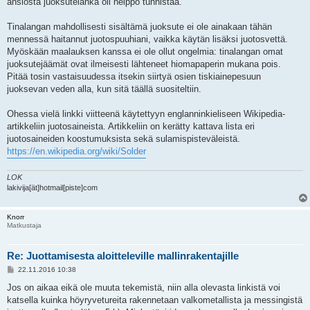
ansiosta juoksutelanka oli helppo tunnistaa.
Tinalangan mahdollisesti sisältämä juoksute ei ole ainakaan tähän
mennessä haitannut juotospuuhiani, vaikka käytän lisäksi juotosvettä.
Myöskään maalauksen kanssa ei ole ollut ongelmia: tinalangan omat
juoksutejäämät ovat ilmeisesti lähteneet hiomapaperin mukana pois.
Pitää tosin vastaisuudessa itsekin siirtyä osien tiskiainepesuun
juoksevan veden alla, kun sitä täällä suositeltiin.
Ohessa vielä linkki viitteenä käytettyyn englanninkieliseen Wikipedia-
artikkeliin juotosaineista. Artikkeliin on kerätty kattava lista eri
juotosaineiden koostumuksista sekä sulamispisteväleistä.
https://en.wikipedia.org/wiki/Solder
LOK
lakivija[ät]hotmail[piste]com
Knorr
Matkustaja
Re: Juottamisesta aloitteleville mallinrakentajille
V
22.11.2016 10:38
i
e
Jos on aikaa eikä ole muuta tekemistä, niin alla olevasta linkistä voi
s
katsella kuinka höyryvetureita rakennetaan valkometallista ja messingistä
t