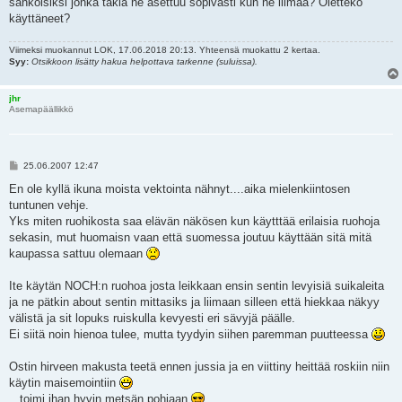
sähköisiksi jonka takia ne asettuu sopivasti kun ne liimaa? Oletteko
käyttäneet?
Viimeksi muokannut
LOK
, 17.06.2018 20:13. Yhteensä muokattu 2 kertaa.
Syy:
Otsikkoon lisätty hakua helpottava tarkenne (suluissa).
jhr
Asemapäällikkö
V
25.06.2007 12:47
i
e
En ole kyllä ikuna moista vektointa nähnyt....aika mielenkiintosen
s
tuntunen vehje.
t
i
Yks miten ruohikosta saa elävän näkösen kun käytttää erilaisia ruohoja
sekasin, mut huomaisn vaan että suomessa joutuu käyttään sitä mitä
kaupassa sattuu olemaan
Ite käytän NOCH:n ruohoa josta leikkaan ensin sentin levyisiä suikaleita
ja ne pätkin about sentin mittasiks ja liimaan silleen että hiekkaa näkyy
välistä ja sit lopuks ruiskulla kevyesti eri sävyjä päälle.
Ei siitä noin hienoa tulee, mutta tyydyin siihen paremman puutteessa
Ostin hirveen makusta teetä ennen jussia ja en viittiny heittää roskiin niin
käytin maisemointiin
...toimi ihan hyvin metsän pohjaan