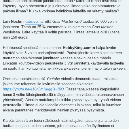
tuottaman sähkökentän jännitteestä tietoa? Millaista liimaa testeissä on
käytetty: hyvin ohennettua ja juoksevaa liimaa vaiko ohentamatonta ja
paksua liimaa? Kuinka korkeaa heinikkoa laitteilla on yritetty mallata?
Luin
Nochin
kotisivuilta
, että
Gras-Master v2.0
tuottaa 20 000 voltin
jännitteen. Tämä on 25 % enemmän kuin aiemmissa
Gras-Master
-
versioissa. Laite käyttää 9 voltin paristoa. Hintaa laitteella olisi uutena
noin 150 euroa.
Edellisessä viestissä mainitsemani
HobbyKing.comin
halpa levitin
käyttää vain 3 voltin paristojännitettä. Paristojännite korreloinee laitteen
tuottaman sähkökentän jännitteen kanssa ainakin jossain määrin.
Linkatun
Youtube
-videon perusteella 3 V:n jännitettä käyttävällä laitteella
on saatu ihan kohtuullista heinikkoa aikaiseksi pienen harjoittelun jälkeen.
Oheisella ruotsinkielisellä
Youtube
-videolla demonstroidaan, millaista
jälkeä itse rakennetulla levittimellä saadaan aikaiseksi:
https://youtu.be/416rOmNIlqg?t=890
. Tässä tapauksessa kärpäslätkä
toimii 3 voltin lähdejännitteellä (näkyy aiemmin videolla rakennusvaiheen
yhteydessä). Ainakin matalampi heinikko pysyy hyvin pystyssä videon
perusteella. Liimaa ei ole videolla ohennettu lainkaan, mikä kuivumisen
aikana parantanee merkittävästi heinien pystyssä pysymistä.
Kärpäslätkissä on todennäköisesti valmistajakohtaisia eroja laitteiden
tuottamien jännitteiden suhteen, joten sopivan lätkän löytäminen ei