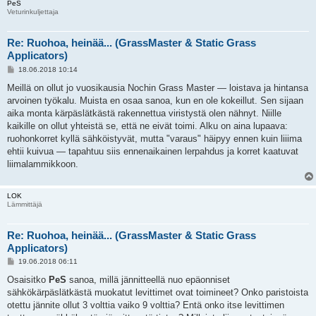
PeS
Veturinkuljettaja
Re: Ruohoa, heinää... (GrassMaster & Static Grass
Applicators)
V
18.06.2018 10:14
i
e
Meillä on ollut jo vuosikausia Nochin Grass Master — loistava ja hintansa
s
arvoinen työkalu. Muista en osaa sanoa, kun en ole kokeillut. Sen sijaan
t
i
aika monta kärpäslätkästä rakennettua viristystä olen nähnyt. Niille
kaikille on ollut yhteistä se, että ne eivät toimi. Alku on aina lupaava:
ruohonkorret kyllä sähköistyvät, mutta "varaus" häipyy ennen kuin liiima
ehtii kuivua — tapahtuu siis ennenaikainen lerpahdus ja korret kaatuvat
liimalammikkoon.
LOK
Lämmittäjä
Re: Ruohoa, heinää... (GrassMaster & Static Grass
Applicators)
V
19.06.2018 06:11
i
e
Osaisitko
PeS
sanoa, millä jännitteellä nuo epäonniset
s
sähkökärpäslätkästä muokatut levittimet ovat toimineet? Onko paristoista
t
i
otettu jännite ollut 3 volttia vaiko 9 volttia? Entä onko itse levittimen