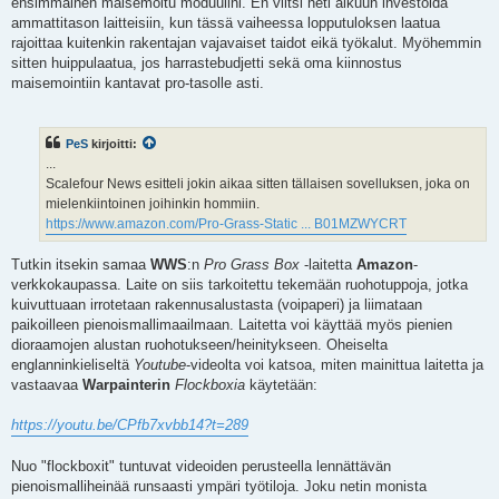
ensimmäinen maisemoitu moduulini. En viitsi heti alkuun investoida
ammattitason laitteisiin, kun tässä vaiheessa lopputuloksen laatua
rajoittaa kuitenkin rakentajan vajavaiset taidot eikä työkalut. Myöhemmin
sitten huippulaatua, jos harrastebudjetti sekä oma kiinnostus
maisemointiin kantavat pro-tasolle asti.
PeS
kirjoitti:
...
Scalefour News esitteli jokin aikaa sitten tällaisen sovelluksen, joka on
mielenkiintoinen joihinkin hommiin.
https://www.amazon.com/Pro-Grass-Static ... B01MZWYCRT
Tutkin itsekin samaa
WWS
:n
Pro Grass Box
-laitetta
Amazon
-
verkkokaupassa. Laite on siis tarkoitettu tekemään ruohotuppoja, jotka
kuivuttuaan irrotetaan rakennusalustasta (voipaperi) ja liimataan
paikoilleen pienoismallimaailmaan. Laitetta voi käyttää myös pienien
dioraamojen alustan ruohotukseen/heinitykseen. Oheiselta
englanninkieliseltä
Youtube
-videolta voi katsoa, miten mainittua laitetta ja
vastaavaa
Warpainterin
Flockboxia
käytetään:
https://youtu.be/CPfb7xvbb14?t=289
Nuo "flockboxit" tuntuvat videoiden perusteella lennättävän
pienoismalliheinää runsaasti ympäri työtiloja. Joku netin monista