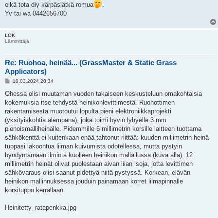
eikä tota diy kärpäslätkä romua
.
Yv tai wa 0442656700
LOK
Lämmittäjä
Re: Ruohoa, heinää... (GrassMaster & Static Grass
Applicators)
V
10.03.2024 20:34
i
e
Ohessa olisi muutaman vuoden takaiseen keskusteluun omakohtaisia
s
kokemuksia itse tehdystä heinikonlevittimestä. Ruohottimen
t
i
rakentamisesta muotoutui lopulta pieni elektroniikkaprojekti
(yksityiskohtia alempana), joka toimi hyvin lyhyelle 3 mm
pienoismalliheinälle. Pidemmille 6 millimetrin korsille laitteen tuottama
sähkökenttä ei kuitenkaan enää tahtonut riittää: kuuden millimetrin heinä
tuppasi lakoontua liiman kuivumista odotellessa, mutta pystyin
hyödyntämään ilmiötä kuolleen heinikon mallailussa (kuva alla). 12
millimetrin heinät olivat puolestaan aivan liian isoja, jotta levittimen
sähkövaraus olisi saanut pidettyä niitä pystyssä. Korkean, elävän
heinikon mallinnuksessa jouduin painamaan korret liimapinnalle
korsituppo kerrallaan.
Heinitetty_ratapenkka.jpg