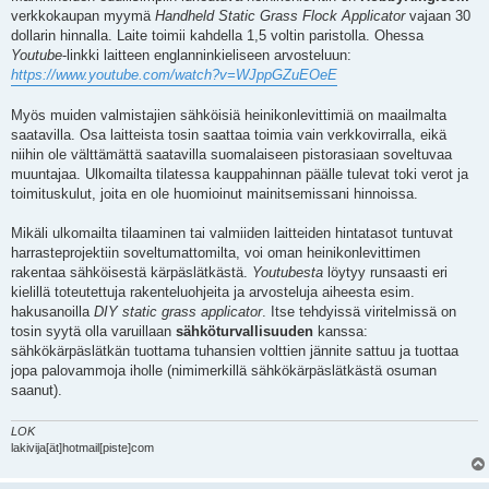
verkkokaupan myymä
Handheld Static Grass Flock Applicator
vajaan 30
dollarin hinnalla. Laite toimii kahdella 1,5 voltin paristolla. Ohessa
Youtube
-linkki laitteen englanninkieliseen arvosteluun:
https://www.youtube.com/watch?v=WJppGZuEOeE
Myös muiden valmistajien sähköisiä heinikonlevittimiä on maailmalta
saatavilla. Osa laitteista tosin saattaa toimia vain verkkovirralla, eikä
niihin ole välttämättä saatavilla suomalaiseen pistorasiaan soveltuvaa
muuntajaa. Ulkomailta tilatessa kauppahinnan päälle tulevat toki verot ja
toimituskulut, joita en ole huomioinut mainitsemissani hinnoissa.
Mikäli ulkomailta tilaaminen tai valmiiden laitteiden hintatasot tuntuvat
harrasteprojektiin soveltumattomilta, voi oman heinikonlevittimen
rakentaa sähköisestä kärpäslätkästä.
Youtubesta
löytyy runsaasti eri
kielillä toteutettuja rakenteluohjeita ja arvosteluja aiheesta esim.
hakusanoilla
DIY static grass applicator
. Itse tehdyissä viritelmissä on
tosin syytä olla varuillaan
sähköturvallisuuden
kanssa:
sähkökärpäslätkän tuottama tuhansien volttien jännite sattuu ja tuottaa
jopa palovammoja iholle (nimimerkillä sähkökärpäslätkästä osuman
saanut).
LOK
lakivija[ät]hotmail[piste]com