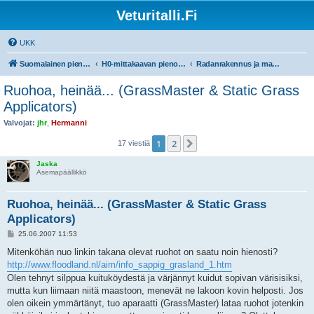
Veturitalli.Fi
UKK
Suomalainen pienoisrautatiefoorumi
H0-mittakaavan pienoisrautatiet
Radanrakennus ja maisemointi
Ruohoa, heinää... (GrassMaster & Static Grass
Applicators)
Valvojat:
jhr
,
Hermanni
1
2
Seuraava
17 viestiä
Jaska
Asemapäällikkö
Ruohoa, heinää... (GrassMaster & Static Grass
Applicators)
V
25.06.2007 11:53
i
e
Mitenköhän nuo linkin takana olevat ruohot on saatu noin hienosti?
s
http://www.floodland.nl/aim/info_sappig_grasland_1.htm
t
i
Olen tehnyt silppua kuituköydestä ja värjännyt kuidut sopivan värisisiksi,
mutta kun liimaan niitä maastoon, menevät ne lakoon kovin helposti. Jos
olen oikein ymmärtänyt, tuo aparaatti (GrassMaster) lataa ruohot jotenkin