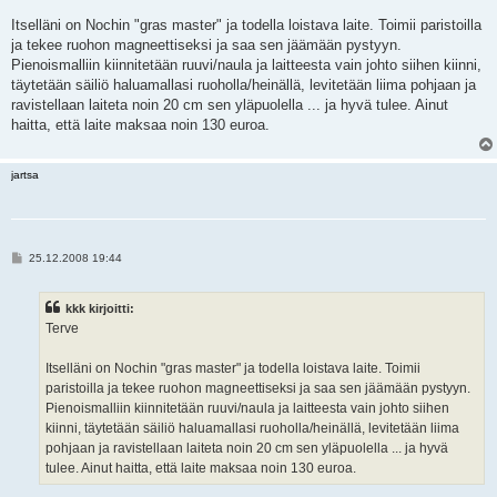
t
i
Itselläni on Nochin "gras master" ja todella loistava laite. Toimii paristoilla
ja tekee ruohon magneettiseksi ja saa sen jäämään pystyyn.
Pienoismalliin kiinnitetään ruuvi/naula ja laitteesta vain johto siihen kiinni,
täytetään säiliö haluamallasi ruoholla/heinällä, levitetään liima pohjaan ja
ravistellaan laiteta noin 20 cm sen yläpuolella ... ja hyvä tulee. Ainut
haitta, että laite maksaa noin 130 euroa.
jartsa
V
25.12.2008 19:44
i
e
s
kkk kirjoitti:
t
i
Terve
Itselläni on Nochin "gras master" ja todella loistava laite. Toimii
paristoilla ja tekee ruohon magneettiseksi ja saa sen jäämään pystyyn.
Pienoismalliin kiinnitetään ruuvi/naula ja laitteesta vain johto siihen
kiinni, täytetään säiliö haluamallasi ruoholla/heinällä, levitetään liima
pohjaan ja ravistellaan laiteta noin 20 cm sen yläpuolella ... ja hyvä
tulee. Ainut haitta, että laite maksaa noin 130 euroa.