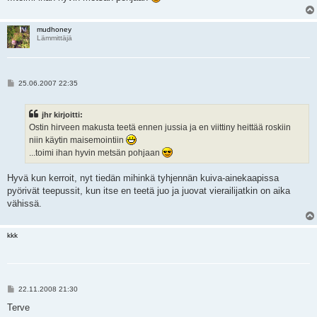
mudhoney
Lämmittäjä
V
25.06.2007 22:35
i
e
s
jhr kirjoitti:
t
i
Ostin hirveen makusta teetä ennen jussia ja en viittiny heittää roskiin
niin käytin maisemointiin
...toimi ihan hyvin metsän pohjaan
Hyvä kun kerroit, nyt tiedän mihinkä tyhjennän kuiva-ainekaapissa
pyörivät teepussit, kun itse en teetä juo ja juovat vierailijatkin on aika
vähissä.
kkk
V
22.11.2008 21:30
i
e
Terve
s