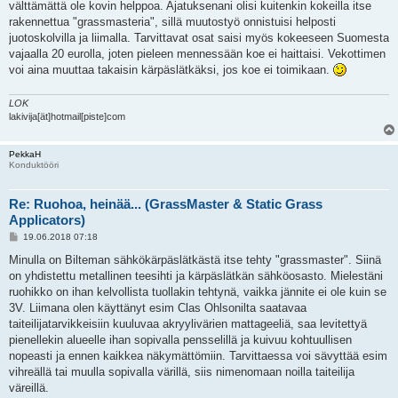
välttämättä ole kovin helppoa. Ajatuksenani olisi kuitenkin kokeilla itse
rakennettua "grassmasteria", sillä muutostyö onnistuisi helposti
juotoskolvilla ja liimalla. Tarvittavat osat saisi myös kokeeseen Suomesta
vajaalla 20 eurolla, joten pieleen mennessään koe ei haittaisi. Vekottimen
voi aina muuttaa takaisin kärpäslätkäksi, jos koe ei toimikaan.
LOK
lakivija[ät]hotmail[piste]com
PekkaH
Konduktööri
Re: Ruohoa, heinää... (GrassMaster & Static Grass
Applicators)
V
19.06.2018 07:18
i
e
Minulla on Bilteman sähkökärpäslätkästä itse tehty "grassmaster". Siinä
s
on yhdistettu metallinen teesihti ja kärpäslätkän sähköosasto. Mielestäni
t
i
ruohikko on ihan kelvollista tuollakin tehtynä, vaikka jännite ei ole kuin se
3V. Liimana olen käyttänyt esim Clas Ohlsonilta saatavaa
taiteilijatarvikkeisiin kuuluvaa akryylivärien mattageeliä, saa levitettyä
pienellekin alueelle ihan sopivalla pensselillä ja kuivuu kohtuullisen
nopeasti ja ennen kaikkea näkymättömiin. Tarvittaessa voi sävyttää esim
vihreällä tai muulla sopivalla värillä, siis nimenomaan noilla taiteilija
väreillä.