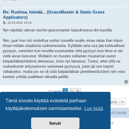
Re: Ruohoa, heinää... (GrassMaster & Static Grass
Applicators)
V
24.03.2024 15:43
i
e
Nyt näyttäis olevan nochin grassmasteri tarjouksessa dm-toysilla.
s
t
i
Niin, juuri kun tuli siroteltua ruohot suurelle osalle omaa rataa ihan käsin
ilman mitään staattista ruohomestaria. Kyllähän aina osa jää kohtuullisen
pystyyn, varsinkin kun imurilla suostutelee niitä pystyyn kun liima ei ole
vielä aivan kuivunut. Mullakin on muuten sellainen muutaman euron
kärpäslätkäviritelmä olemassa, tosin nyt lainassa. Tuntui, ettei sillä ne
ruohonkorret erityisemmin seinoneet pystyssä, joten jäi sen käyttö
vähäiseksi, mutta jos se oli siitä kärpäslätkän jännitteestä kiinni niin voisi
kenties yrittää uudelleen oikealla pelillä.
1
2
Seuraava
17 viestiä
Tämä sivusto käyttää evästeitä parhaan
Hyppää
käyttäjäkokemuksen varmistamiseksi.
Lue lisää
Suomalainen pienoisrautatiefoorumi
Kaikki ajat ovat
UTC+03:00
Selvä!
Keskustelufoorumin ohjelmisto
phpBB
® Forum Software © phpBB Limited
Käännös: phpBB Suomi (lurttinen, harritapio, Pettis)