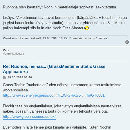
Ruohona olen käyttänyt Noch:in materiaaleja sopivasti sekoitettuna.
Lisäys: Vekottimeen tavittavat komponentit (kärpäslätkä + teesihti, johtoa
ja yksi hauenleuka löytyi verstaalta) maksoivat yhteensä noin 5,-. Melko
paljon halvempi siis kuin aito Noch Grss-Master
Viimeksi muokannut
PekkaH
, 19.06.2018 10:15. Yhteensä muokattu 1 kertaa.
PeS
Veturinkuljettaja
Re: Ruohoa, heinää... (GrassMaster & Static Grass
Applicators)
V
19.06.2018 08:46
i
e
Grass Techin "ruohottajan" olen nähnyt useamman kerran tositoimissa
s
workshopeissa.
t
i
http://www.sceneryexpress.com/NEW-GRASS ... fo/GT0001/
Flockit taas on englantilainen, joka tiettyn englantilaisissa näyttelyissä
näkee. Jossain vaiheessa tästä oli kolme eri tehoista versiota.
http://www.green-scenes.co.uk/
Evemodelsin laite lienee joku kiinalainen valmiste. Kuten Nochin