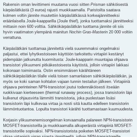
Rakensin oman levittimeni muutama vuosi sitten
Prisman
sähköisestä
kärpäslätkästä (3 euroa) rajusti muokkaamalla. Paristoilta saatava
kolmen voltin jännite muutettiin kärpäslätkässä korkeajännitteeksi
eräänlaisella Joule-kaapparilla (Joule thief), jonka tuottamaksi jännitteeksi
mittasin noin 600 volttia. Sähkökärpäslätkän tuottama jännite oli siis
hyvin vaatimaton ylempänä mainitun
Nochin Gras-Masterin
20 000 voltiin
verrattuna.
Kärpäslätkäni tuottamaa jännitettä vielä suuremmaksi ongelmaksi
paljastui, ettei lyhytkestoiseen käyttöön tarkoitettu virtapiiri kestänyt
pidempään jatkunutta kuormitusta: Joule-kaapparin muuntajaa ohjaava
transistori ylikuumeni pitkäkestoisesta käytöstä, jolloin virtapiiri lakkasi
kokonaan toimimasta. Ostin ensimmäisen kärähtäneen
sähkökärpäslätkän tilalle vielä toisen samanlaisen sähkökärpäslätkän, ja
myös se koki saman kohtalon vajaan tunnin testailun jälkeen. Virtapiiriä
ohjaava perinteinen NPN-transistori joutui todennäköisesti itseään
ruokkivaan kierteeseen (thermal runaway process), jossa transistorin läpi
kulkenut ohjausvirta lämmitti transistoria, joka puolestaan lisäsi
transistorin läpi kulkevaa virtaa ja nosti sitä kautta edelleen transistorin
lämmöntuotantoa. Lopulta transistori kärähti tuottamastaan kuumuudesta.
Korjasin ylikuumenemisongelman korvaamalla palaneen NPN-transistorin
MOSFET-transistorilla ja muokkaamalla alkuperäistä virtapiiriä MOSFET-
transistorille sopivaksi. NPN-transistorista poiketen MOSFET-transistori
ohjaa virtapiiriä virran sijasta jännitteellä, jolloin NPN-transistoreille