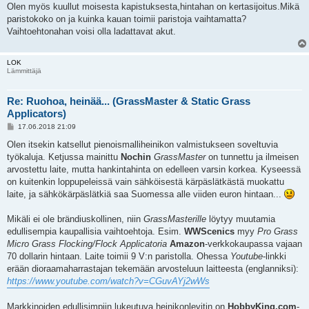
Olen myös kuullut moisesta kapistuksesta,hintahan on kertasijoitus.Mikä
paristokoko on ja kuinka kauan toimii paristoja vaihtamatta?
Vaihtoehtonahan voisi olla ladattavat akut.
LOK
Lämmittäjä
Re: Ruohoa, heinää... (GrassMaster & Static Grass
Applicators)
V
17.06.2018 21:09
i
e
Olen itsekin katsellut pienoismalliheinikon valmistukseen soveltuvia
s
työkaluja. Ketjussa mainittu
Nochin
GrassMaster
on tunnettu ja ilmeisen
t
i
arvostettu laite, mutta hankintahinta on edelleen varsin korkea. Kyseessä
on kuitenkin loppupeleissä vain sähköisestä kärpäslätkästä muokattu
laite, ja sähkökärpäslätkiä saa Suomessa alle viiden euron hintaan...
Mikäli ei ole brändiuskollinen, niin
GrassMasterille
löytyy muutamia
edullisempia kaupallisia vaihtoehtoja. Esim.
WWScenics
myy
Pro Grass
Micro Grass Flocking/Flock Applicatoria
Amazon
-verkkokaupassa vajaan
70 dollarin hintaan. Laite toimii 9 V:n paristolla. Ohessa
Youtube
-linkki
erään dioraamaharrastajan tekemään arvosteluun laitteesta (englanniksi):
https://www.youtube.com/watch?v=CGuvAYj2wWs
Markkinoiden edullisimpiin lukeutuva heinikonlevitin on
HobbyKing.com
-