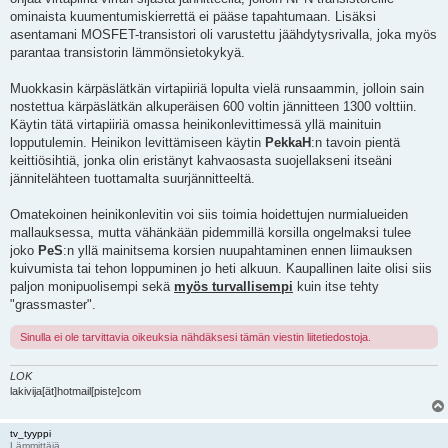
ominaista kuumentumiskierrettä ei pääse tapahtumaan. Lisäksi
asentamani MOSFET-transistori oli varustettu jäähdytysrivalla, joka myös
parantaa transistorin lämmönsietokykyä.
Muokkasin kärpäslätkän virtapiiriä lopulta vielä runsaammin, jolloin sain
nostettua kärpäslätkän alkuperäisen 600 voltin jännitteen 1300 volttiin.
Käytin tätä virtapiiriä omassa heinikonlevittimessä yllä mainituin
lopputulemin. Heinikon levittämiseen käytin
PekkaH
:n tavoin pientä
keittiösihtiä, jonka olin eristänyt kahvaosasta suojellakseni itseäni
jännitelähteen tuottamalta suurjännitteeltä.
Omatekoinen heinikonlevitin voi siis toimia hoidettujen nurmialueiden
mallauksessa, mutta vähänkään pidemmillä korsilla ongelmaksi tulee
joko
PeS
:n yllä mainitsema korsien nuupahtaminen ennen liimauksen
kuivumista tai tehon loppuminen jo heti alkuun. Kaupallinen laite olisi siis
paljon monipuolisempi sekä
myös turvallisempi
kuin itse tehty
"grassmaster".
Sinulla ei ole tarvittavia oikeuksia nähdäksesi tämän viestin liitetiedostoja.
LOK
lakivija[ät]hotmail[piste]com
tv_tyyppi
Lämmittäjä