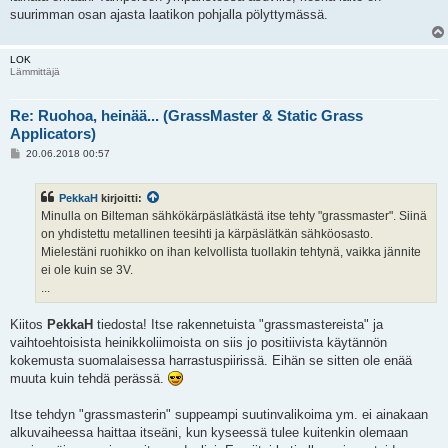
i
suurimman osan ajasta laatikon pohjalla pölyttymässä.
LOK
Lämmittäjä
Re: Ruohoa, heinää... (GrassMaster & Static Grass
Applicators)
V
20.06.2018 00:57
i
e
s
PekkaH
kirjoitti:
t
i
Minulla on Bilteman sähkökärpäslätkästä itse tehty "grassmaster". Siinä
on yhdistettu metallinen teesihti ja kärpäslätkän sähköosasto.
Mielestäni ruohikko on ihan kelvollista tuollakin tehtynä, vaikka jännite
ei ole kuin se 3V.
...
Kiitos
PekkaH
tiedosta! Itse rakennetuista "grassmastereista" ja
vaihtoehtoisista heinikkoliimoista on siis jo positiivista käytännön
kokemusta suomalaisessa harrastuspiirissä. Eihän se sitten ole enää
muuta kuin tehdä perässä.
Itse tehdyn "grassmasterin" suppeampi suutinvalikoima ym. ei ainakaan
alkuvaiheessa haittaa itseäni, kun kyseessä tulee kuitenkin olemaan