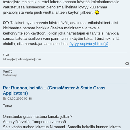
testaajista mainitsikin, ettei laitetta kannata käyttää kokolattiamatolla
varustetussa huoneessa: pienoismalliheinää löytyy kuulemma
jalkapohjista vielä puoli vuotta laitteen käytön jälkeen.
OT:
Tällaiset hyvin harvoin käytettävät, arvokkaat erikoislaitteet olisi
kieltämättä parasta hankkia
Jaskan
mainitsemalla tavalla
kerhon/yhteisön käyttöön, jolloin joka harrastajan ei tarvitsisi hankkia
samaa laitetta itselleen vain parin tunnin käytön takia. Tämä toki sillä
ehdolla, että harrastajan asuinseudulta
löytyy sopivia yhteisöjä
...
LOK
lakivija[ät]hotmail[piste]com
Tomi79
Matkustaja
Re: Ruohoa, heinää... (GrassMaster & Static Grass
Applicators)
V
03.09.2020 09:38
i
e
Terve
s
t
i
Onnistuuko grassmasteria lainata joltain?
Asun ylöjärvellä, Tampereen vieressä.
Sais vähän ruohoo laitettua N rataani. Samalla kokeilla kunnon laitetta