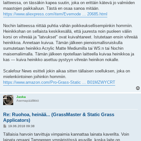
laitteessa, on tässäkin kapea suutin, joka on erittäin kätevä jo valmiiden
maastojen paikkailuun. Tästä en osaa sanoa mitään.
https://www.aliexpress.com/item/Evemode ... 20685.html
Nochin laitteessa riittää puhtia vähän poikkeuksellisempiinkin hommiin.
Heinikkohan on sellaista keskikesällä, että juuresta noin puoleen väliin
korsi on vihreää ja "latvukset" ovat kuivahtaneet. Istutetaan ensin vihreää
heinikkoa. Annetaan kuivua. Tämän jälkeen pienoismallisruiskulla
sumutetaan heinikko Acrylic Matte Mediumilla tai WS:n tai Nochin
maisemaliimalla. Tämän jälkeen ripotellaan laitteella kuivaa heinikkoa ja
kas — kuiva heinikko asettuu pystyyn vihreän heinikon nokalle.
Scalefour News esitteli jokin aikaa sitten tällaisen soelluksen, joka on
mielenkiintoinen joihinkin hommiin.
https://www.amazon.com/Pro-Grass-Static ... B01MZWYCRT
Jaska
Asemapäällikkö
Re: Ruohoa, heinää... (GrassMaster & Static Grass
Applicators)
V
19.06.2018 09:38
i
e
Tällaisia harvoin tarvittuja vimpaimia kannattaa lainata kaverilta. Voin
s
lainata omaani Tampereen ympäristössä asuville, koska laite on
t