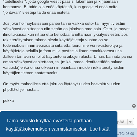
"todelliseksi", jotta google viestit pääsisi lukemaan ja kirjaamaan
kantaansa. Ei taida olla enää käytössä, kun google ei enää noita
"johtavan" viestejä taida enää esitellä.
Jos joku hölmöyksissään panee tänne vaikka osto- tai myyntiviestiin
sähköpostiosoitteensa niin sehän on jokaisen oma asia. Osto- ja myynti-
ilmoituksissa kun riittää että kehottaa lähettämään yksityisviestin. Jos
rekisteröitymisen takana olevia käyttäjätietoja vuotaa on se
todennäköisimmin seurausta siitä että foorumille voi rekisteröityä ja
käytäjtietoja selailla ja foorumille postitella ilman ennakkosensuuria.
Jälleen tämäkin on ollut käytäntönä aikojen alusta. Ei siis kannata panna
omaa sähköpostiosoitettaan, tai (mikäli omaa identiteettiään haluaa
vartioida) ehkä omaa oikeaa nimeäänkään muiden rekisteröityneiden
käyttäjien tietoon saatettavaksi.
On myös mahdollista että joku on löytänyt uuden haavoittuvuuden
phpBB-ohjelmasta...
pekka
3 viestiä • Sivu
1
/
1
Tämä sivusto käyttää evästeitä parhaan
Hyppää
käyttäjäkokemuksen varmistamiseksi.
Lue lisää
Suomalainen pienoisrautatiefoorumi
Kaikki ajat ovat
UTC+03:00