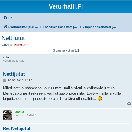
Veturitalli.Fi
UKK
Suomalainen pienoisrautatiefoorumi
Foorumin tiedotteet ja ohjeet
Ylläpidon tiedotteet ja foorumin ohjeet!
Nettijutut
Valvoja:
Hermanni
3 viestiä • Sivu
1
/
1
ealab
Veturinkuljettaja
Nettijutut
V
28.03.2013 12:28
i
e
Miksi nettiin pääsee tai joutuu mm. näillä sivuilla esiintyviä juttuja.
s
Menevätkö ne itsekseen, vai laittaako joku niitä. Löytyy näillä sivuilla
t
i
kirjoittavien nimi- ja osoitetietoja. Ei pitäisi olla sallittua
Jaska
Asemapäällikkö
Re: Nettijutut