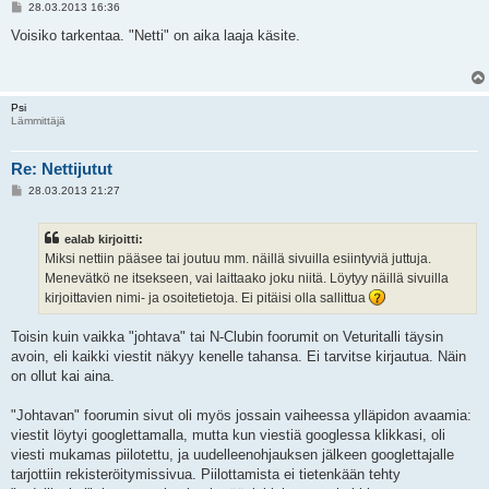
V
28.03.2013 16:36
i
e
Voisiko tarkentaa. "Netti" on aika laaja käsite.
s
t
i
Psi
Lämmittäjä
Re: Nettijutut
V
28.03.2013 21:27
i
e
s
ealab kirjoitti:
t
i
Miksi nettiin pääsee tai joutuu mm. näillä sivuilla esiintyviä juttuja.
Menevätkö ne itsekseen, vai laittaako joku niitä. Löytyy näillä sivuilla
kirjoittavien nimi- ja osoitetietoja. Ei pitäisi olla sallittua
Toisin kuin vaikka "johtava" tai N-Clubin foorumit on Veturitalli täysin
avoin, eli kaikki viestit näkyy kenelle tahansa. Ei tarvitse kirjautua. Näin
on ollut kai aina.
"Johtavan" foorumin sivut oli myös jossain vaiheessa ylläpidon avaamia:
viestit löytyi googlettamalla, mutta kun viestiä googlessa klikkasi, oli
viesti mukamas piilotettu, ja uudelleenohjauksen jälkeen googlettajalle
tarjottiin rekisteröitymissivua. Piilottamista ei tietenkään tehty