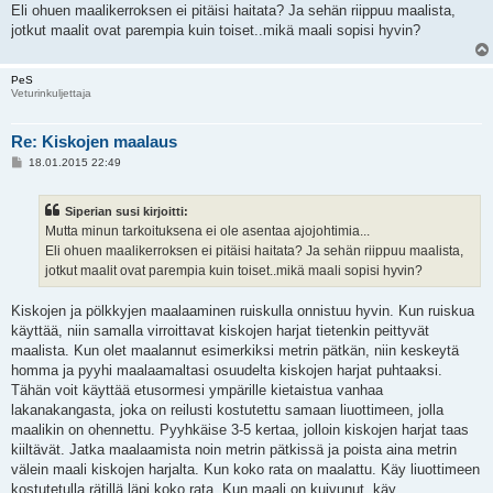
s
Eli ohuen maalikerroksen ei pitäisi haitata? Ja sehän riippuu maalista,
t
i
jotkut maalit ovat parempia kuin toiset..mikä maali sopisi hyvin?
PeS
Veturinkuljettaja
Re: Kiskojen maalaus
V
18.01.2015 22:49
i
e
s
Siperian susi kirjoitti:
t
i
Mutta minun tarkoituksena ei ole asentaa ajojohtimia...
Eli ohuen maalikerroksen ei pitäisi haitata? Ja sehän riippuu maalista,
jotkut maalit ovat parempia kuin toiset..mikä maali sopisi hyvin?
Kiskojen ja pölkkyjen maalaaminen ruiskulla onnistuu hyvin. Kun ruiskua
käyttää, niin samalla virroittavat kiskojen harjat tietenkin peittyvät
maalista. Kun olet maalannut esimerkiksi metrin pätkän, niin keskeytä
homma ja pyyhi maalaamaltasi osuudelta kiskojen harjat puhtaaksi.
Tähän voit käyttää etusormesi ympärille kietaistua vanhaa
lakanakangasta, joka on reilusti kostutettu samaan liuottimeen, jolla
maalikin on ohennettu. Pyyhkäise 3-5 kertaa, jolloin kiskojen harjat taas
kiiltävät. Jatka maalaamista noin metrin pätkissä ja poista aina metrin
välein maali kiskojen harjalta. Kun koko rata on maalattu. Käy liuottimeen
kostutetulla rätillä läpi koko rata. Kun maali on kuivunut, käy