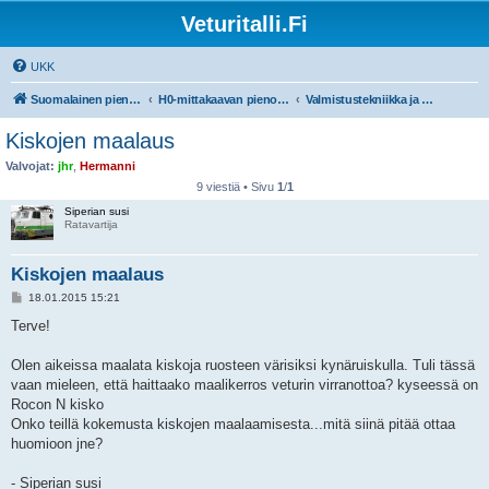
Veturitalli.Fi
UKK
Suomalainen pienoisrautatiefoorumi
H0-mittakaavan pienoisrautatiet
Valmistustekniikka ja työvälineet
Kiskojen maalaus
Valvojat:
jhr
,
Hermanni
9 viestiä • Sivu
1
/
1
Siperian susi
Ratavartija
Kiskojen maalaus
V
18.01.2015 15:21
i
e
Terve!
s
t
i
Olen aikeissa maalata kiskoja ruosteen värisiksi kynäruiskulla. Tuli tässä
vaan mieleen, että haittaako maalikerros veturin virranottoa? kyseessä on
Rocon N kisko
Onko teillä kokemusta kiskojen maalaamisesta...mitä siinä pitää ottaa
huomioon jne?
- Siperian susi