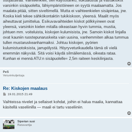
suojattavaa. Vaihteenkieli, sen käyttötanko, liukualustat ja vastakiskot
t
i
varsinkin sisäpuolelta, lähiympäristöineen on syytä maalaamatta. Jos
maalata pitää, sitten siveltimellä. Mutta ei vaihteenkielen sisäpintaa, jne.
Koska kieli tekee sähkökontaktin tukikiskoon, yleensä. Maalit myös
aiheuttavat jumittelua. Esikuvavaihteiden kiskot pölkkyineen ovat
yleensä, varsinkin kielen mitalla oikeastaan hyvin tummia, mustia,
johtuen mm. voiteluista, kiskojen kulumisista, jne. Samoin kiskot linjalla
ovat kauniin ruostepunaruskeita vain uusina, vanhemmiten alkaa tummua
tullen mustaruskeanharmaiksi. Johtuu kiskojen, pyörien
kulumistuotoksista, jarrupölystä. Höyryveturikaudella tämä oli vielä
enemmän näkyvää. Sitä voisi käydä silmäilemässä, oikeata rataa.
Kunhan ei mennä ATU:n sisäpuolelle= 2,5m raiteen keskilinjasta.
PeS
Veturinkuljettaja
Re: Kiskojen maalaus
V
19.01.2015 21:49
i
e
Vaihteissa nivelet ja sellaiset kohdat, joihin ei halua maalia, kannattaa
s
käsitellä vaseliinilla — maali ei tartu vaseliiniin.
t
i
Siperian susi
Ratavartija