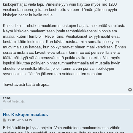
kiskojenharjat vielä läpi. Vimeistelyyn voin käyttää myös nro 1200
vesihiontapaperia, joka on kostutettu veteen. Tämän jälkeen pyyhi
kiskojen harjat kuivalla rätillä.
Kaikki lika — ohutkin maalikerros kiskojen harjalla heikentää virroitusta.
Käytä kiskojen maalaamiseen jotain tärpätti/lakkabensiinipohjaista
maalia, kuten Humbroll, Revell tms. Vesiliukoiset akryylimaalit eivät
kestä pitkään kiskoissa. Kun käytät ruiskua, niin samalla pölkkyjen
muovimaisuus katoaa, kun pölkyt saavat ohuen maalikerroksen. Ennen
sorastamista saat kivasti eloa rataan, kun maalaat pensselillä sieltä
täältä pölkkyjä vähän perusväreistä poikkeavilla ruskeilla. Voit myös
lopuksi litkuttaa pölkyjen pinnat tummanharmaalla tai mustalla hyvin
ohueksi ohennetulla litkulla, jolloin tumma väri jää vain pölkkyjen
syvennöksiin. Tämän jälkeen rata voidaan sitten sorastaa.
Toivottavasti tästä oli apua
ealab
Veturinkuljettaja
Re: Kiskojen maalaus
V
19.01.2015 14:22
i
e
Edellä tulikin jo hyviä ohjeita. Vain vaihteiden maalaamisessa vähän
s