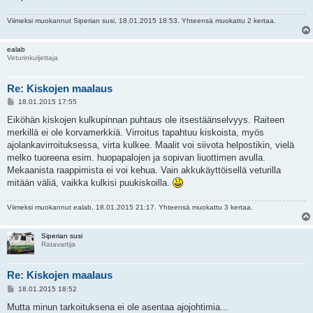
Viimeksi muokannut
Siperian susi
, 18.01.2015 18:53. Yhteensä muokattu 2 kertaa.
ealab
Veturinkuljettaja
Re: Kiskojen maalaus
V
18.01.2015 17:55
i
e
Eiköhän kiskojen kulkupinnan puhtaus ole itsestäänselvyys. Raiteen
s
merkillä ei ole korvamerkkiä. Virroitus tapahtuu kiskoista, myös
t
i
ajolankavirroituksessa, virta kulkee. Maalit voi siivota helpostikin, vielä
melko tuoreena esim. huopapalojen ja sopivan liuottimen avulla.
Mekaanista raappimista ei voi kehua. Vain akkukäyttöisellä veturilla
mitään väliä, vaikka kulkisi puukiskoilla.
Viimeksi muokannut
ealab
, 18.01.2015 21:17. Yhteensä muokattu 3 kertaa.
Siperian susi
Ratavartija
Re: Kiskojen maalaus
V
18.01.2015 18:52
i
e
Mutta minun tarkoituksena ei ole asentaa ajojohtimia...