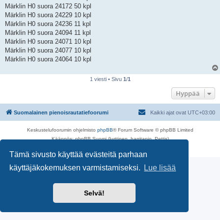
Märklin H0 suora 24172 50 kpl
Märklin H0 suora 24229 10 kpl
Märklin H0 suora 24236 11 kpl
Märklin H0 suora 24094 11 kpl
Märklin H0 suora 24071 10 kpl
Märklin H0 suora 24077 10 kpl
Märklin H0 suora 24064 10 kpl
1 viesti • Sivu
1
/
1
Hyppää
Suomalainen pienoisrautatiefoorumi
Kaikki ajat ovat
UTC+03:00
Keskustelufoorumin ohjelmisto
phpBB
® Forum Software © phpBB Limited
Käännös: phpBB Suomi (lurttinen, harritapio, Pettis)
Yksityisyys
|
Ehdot
Tämä sivusto käyttää evästeitä parhaan
käyttäjäkokemuksen varmistamiseksi.
Lue lisää
Selvä!