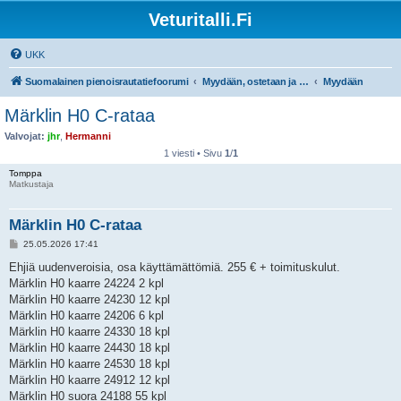
Veturitalli.Fi
UKK
Suomalainen pienoisrautatiefoorumi
Myydään, ostetaan ja vaihdetaan
Myydään
Märklin H0 C-rataa
Valvojat:
jhr
,
Hermanni
1 viesti • Sivu
1
/
1
Tomppa
Matkustaja
Märklin H0 C-rataa
V
25.05.2026 17:41
i
e
Ehjiä uudenveroisia, osa käyttämättömiä. 255 € + toimituskulut.
s
Märklin H0 kaarre 24224 2 kpl
t
i
Märklin H0 kaarre 24230 12 kpl
Märklin H0 kaarre 24206 6 kpl
Märklin H0 kaarre 24330 18 kpl
Märklin H0 kaarre 24430 18 kpl
Märklin H0 kaarre 24530 18 kpl
Märklin H0 kaarre 24912 12 kpl
Märklin H0 suora 24188 55 kpl