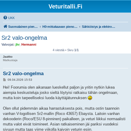
Veturitalli.Fi
UKK
Suomalainen pienoisrautatiefoorumi
H0-mittakaavan pienoisrautatiet
Sähköistys ja elektroniikka
Sr2 valo-ongelma
Valvojat:
jhr
,
Hermanni
4 viestiä • Sivu
1
/
1
Jaakko
Matkustaja
Sr2 valo-ongelma
V
09.04.2026 15:53
i
e
Hei! Foorumia olen aikanaan lueskellut paljon ja yritin nytkin lukea
s
aiempia keskusteluja josko sieltä löytyisi ratkaisu tähän ongelmaan,
t
i
mutta koin tarpeelliseksi luoda käyttäjätunnuksen
Olen ollut pidemmän aikaa harrastuksesta pois, mutta ostin taannoin
vanhan V-logollisen Sr2-mallin (Roco 43657) Ebaysta. Laitoin vanhan
dekooderin (Roco/ESU 8-pinninen) paikalleen, ja veturi liikkui normaalisti
mutta valot eivät toimineet. Asian ratkaiseminen jäi pariksi vuodeksi
sivuun mutta taas viime viikolla kaivoin veturin esiin.