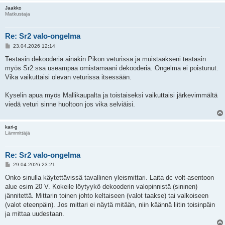
Jaakko
Matkustaja
Re: Sr2 valo-ongelma
V
23.04.2026 12:14
i
e
Testasin dekooderia ainakin Pikon veturissa ja muistaakseni testasin
s
myös Sr2:ssa useampaa omistamaani dekooderia. Ongelma ei poistunut.
t
i
Vika vaikuttaisi olevan veturissa itsessään.
Kyselin apua myös Mallikaupalta ja toistaiseksi vaikuttaisi järkevimmältä
viedä veturi sinne huoltoon jos vika selviäisi.
kari-g
Lämmittäjä
Re: Sr2 valo-ongelma
V
29.04.2026 23:21
i
e
Onko sinulla käytettävissä tavallinen yleismittari. Laita dc volt-asentoon
s
alue esim 20 V. Kokeile löytyykö dekooderin valopinnistä (sininen)
t
i
jännitettä. Mittarin toinen johto keltaiseen (valot taakse) tai valkoiseen
(valot eteenpäin). Jos mittari ei näytä mitään, niin käännä liitin toisinpäin
ja mittaa uudestaan.