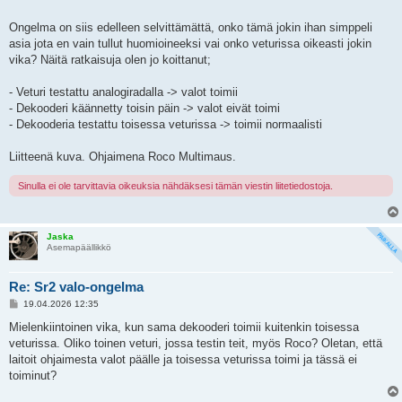
Ongelma on siis edelleen selvittämättä, onko tämä jokin ihan simppeli
asia jota en vain tullut huomioineeksi vai onko veturissa oikeasti jokin
vika? Näitä ratkaisuja olen jo koittanut;
- Veturi testattu analogiradalla -> valot toimii
- Dekooderi käännetty toisin päin -> valot eivät toimi
- Dekooderia testattu toisessa veturissa -> toimii normaalisti
Liitteenä kuva. Ohjaimena Roco Multimaus.
Sinulla ei ole tarvittavia oikeuksia nähdäksesi tämän viestin liitetiedostoja.
Jaska
Asemapäällikkö
Re: Sr2 valo-ongelma
V
19.04.2026 12:35
i
e
Mielenkiintoinen vika, kun sama dekooderi toimii kuitenkin toisessa
s
veturissa. Oliko toinen veturi, jossa testin teit, myös Roco? Oletan, että
t
i
laitoit ohjaimesta valot päälle ja toisessa veturissa toimi ja tässä ei
toiminut?