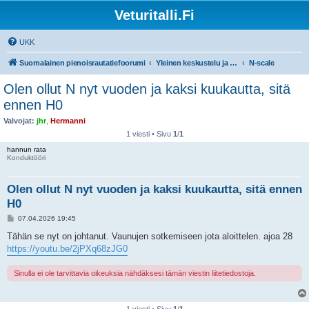
Veturitalli.Fi
UKK
Suomalainen pienoisrautatiefoorumi
Yleinen keskustelu ja muut mittakaavat
N-scale
Olen ollut N nyt vuoden ja kaksi kuukautta, sitä
ennen H0
Valvojat:
jhr
,
Hermanni
1 viesti • Sivu
1
/
1
hannun rata
Konduktööri
Olen ollut N nyt vuoden ja kaksi kuukautta, sitä ennen
H0
V
07.04.2026 19:45
i
e
Tähän se nyt on johtanut. Vaunujen sotkemiseen jota aloittelen. ajoa 28
s
https://youtu.be/2jPXq68zJG0
t
i
Sinulla ei ole tarvittavia oikeuksia nähdäksesi tämän viestin liitetiedostoja.
1 viesti • Sivu
1
/
1