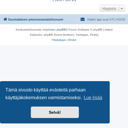
Hyppää
Suomalainen pienoisrautatiefoorumi
Kaikki ajat ovat
UTC+03:00
Keskustelufoorumin ohjelmisto
phpBB
® Forum Software © phpBB Limited
Käännös: phpBB Suomi (lurttinen, harritapio, Pettis)
Yksityisyys
|
Ehdot
Tämä sivusto käyttää evästeitä parhaan
käyttäjäkokemuksen varmistamiseksi.
Lue lisää
Selvä!