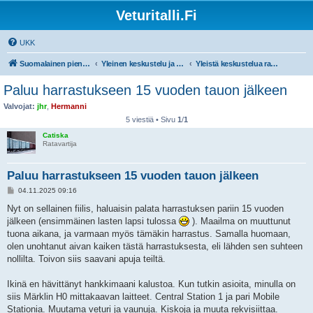
Veturitalli.Fi
UKK
Suomalainen pienoisrautatiefoorumi
Yleinen keskustelu ja muut mittakaavat
Yleistä keskustelua rautateistä ja pienoisrautateistä
Paluu harrastukseen 15 vuoden tauon jälkeen
Valvojat:
jhr
,
Hermanni
5 viestiä • Sivu
1
/
1
Catiska
Ratavartija
Paluu harrastukseen 15 vuoden tauon jälkeen
V
04.11.2025 09:16
i
e
Nyt on sellainen fiilis, haluaisin palata harrastuksen pariin 15 vuoden
s
jälkeen (ensimmäinen lasten lapsi tulossa
). Maailma on muuttunut
t
i
tuona aikana, ja varmaan myös tämäkin harrastus. Samalla huomaan,
olen unohtanut aivan kaiken tästä harrastuksesta, eli lähden sen suhteen
nollilta. Toivon siis saavani apuja teiltä.
Ikinä en hävittänyt hankkimaani kalustoa. Kun tutkin asioita, minulla on
siis Märklin H0 mittakaavan laitteet. Central Station 1 ja pari Mobile
Stationia. Muutama veturi ja vaunuja. Kiskoja ja muuta rekvisiittaa.