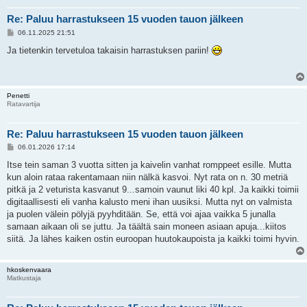
Re: Paluu harrastukseen 15 vuoden tauon jälkeen
V
06.11.2025 21:51
i
e
Ja tietenkin tervetuloa takaisin harrastuksen pariin!
s
t
i
Penetti
Ratavartija
Re: Paluu harrastukseen 15 vuoden tauon jälkeen
V
06.01.2026 17:14
i
e
Itse tein saman 3 vuotta sitten ja kaivelin vanhat romppeet esille. Mutta
s
kun aloin rataa rakentamaan niin nälkä kasvoi. Nyt rata on n. 30 metriä
t
i
pitkä ja 2 veturista kasvanut 9...samoin vaunut liki 40 kpl. Ja kaikki toimii
digitaallisesti eli vanha kalusto meni ihan uusiksi. Mutta nyt on valmista
ja puolen välein pölyjä pyyhditään. Se, että voi ajaa vaikka 5 junalla
samaan aikaan oli se juttu. Ja täältä sain moneen asiaan apuja...kiitos
siitä. Ja lähes kaiken ostin euroopan huutokaupoista ja kaikki toimi hyvin.
hkoskenvaara
Matkustaja