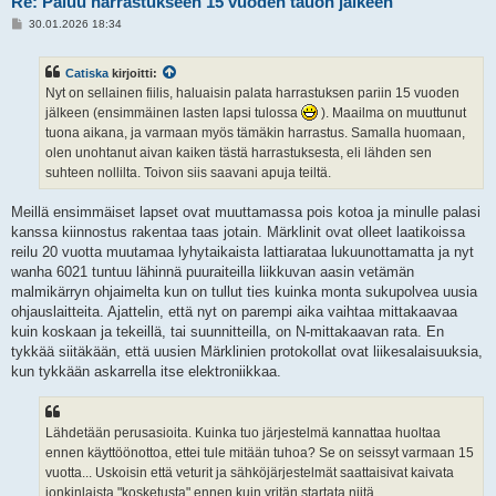
Re: Paluu harrastukseen 15 vuoden tauon jälkeen
V
30.01.2026 18:34
i
e
s
Catiska
kirjoitti:
t
i
Nyt on sellainen fiilis, haluaisin palata harrastuksen pariin 15 vuoden
jälkeen (ensimmäinen lasten lapsi tulossa
). Maailma on muuttunut
tuona aikana, ja varmaan myös tämäkin harrastus. Samalla huomaan,
olen unohtanut aivan kaiken tästä harrastuksesta, eli lähden sen
suhteen nollilta. Toivon siis saavani apuja teiltä.
Meillä ensimmäiset lapset ovat muuttamassa pois kotoa ja minulle palasi
kanssa kiinnostus rakentaa taas jotain. Märklinit ovat olleet laatikoissa
reilu 20 vuotta muutamaa lyhytaikaista lattiarataa lukuunottamatta ja nyt
wanha 6021 tuntuu lähinnä puuraiteilla liikkuvan aasin vetämän
malmikärryn ohjaimelta kun on tullut ties kuinka monta sukupolvea uusia
ohjauslaitteita. Ajattelin, että nyt on parempi aika vaihtaa mittakaavaa
kuin koskaan ja tekeillä, tai suunnitteilla, on N-mittakaavan rata. En
tykkää siitäkään, että uusien Märklinien protokollat ovat liikesalaisuuksia,
kun tykkään askarrella itse elektroniikkaa.
Lähdetään perusasioita. Kuinka tuo järjestelmä kannattaa huoltaa
ennen käyttöönottoa, ettei tule mitään tuhoa? Se on seissyt varmaan 15
vuotta... Uskoisin että veturit ja sähköjärjestelmät saattaisivat kaivata
jonkinlaista "kosketusta" ennen kuin yritän startata niitä.