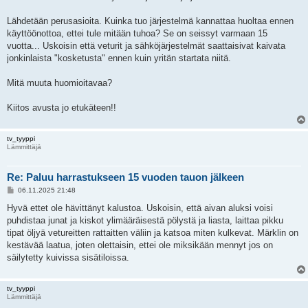
Lähdetään perusasioita. Kuinka tuo järjestelmä kannattaa huoltaa ennen
käyttöönottoa, ettei tule mitään tuhoa? Se on seissyt varmaan 15
vuotta... Uskoisin että veturit ja sähköjärjestelmät saattaisivat kaivata
jonkinlaista "kosketusta" ennen kuin yritän startata niitä.
Mitä muuta huomioitavaa?
Kiitos avusta jo etukäteen!!
tv_tyyppi
Lämmittäjä
Re: Paluu harrastukseen 15 vuoden tauon jälkeen
V
06.11.2025 21:48
i
e
Hyvä ettet ole hävittänyt kalustoa. Uskoisin, että aivan aluksi voisi
s
puhdistaa junat ja kiskot ylimääräisestä pölystä ja liasta, laittaa pikku
t
i
tipat öljyä vetureitten rattaitten väliin ja katsoa miten kulkevat. Märklin on
kestävää laatua, joten olettaisin, ettei ole miksikään mennyt jos on
säilytetty kuivissa sisätiloissa.
tv_tyyppi
Lämmittäjä