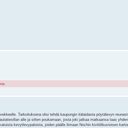
toja.
iivekkeelle. Tarkoituksena olisi tehdä kaupungin itälaidasta pöytälevyn reunast
autatiesillan alle ja sitten poukamaan, josta joki jatkaa matkaansa taas yhden r
uista kevytlevypaloista, joiden päälle liimaan Nochin kivitiilikuvioisen kart