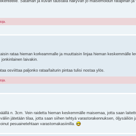
kenteelle. Sataman ja kuvan taustalla näkyvän jo maisemoidun ratapihan ja vet
toja.
aisin rataa hieman korkeammalle ja muuttaisin linjaa hieman keskemmälle levyä
 jonkinlainen laivakin.
a osviittaa paljonko rataa/laiturin pintaa tulisi nostaa ylös.
toja.
häällä n. 3cm. Vein raidetta hieman keskemmälle maisemaa, jotta saan laitet
liin jätetään tilaa, jotta saan siihen tehtyä varastorakennuksen, öljysäiliön ja 
moinut pesuainetehtaan varastomakasiinilla.