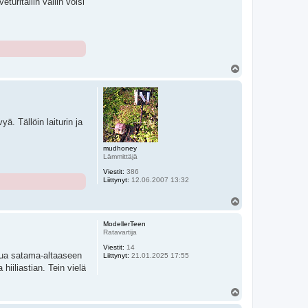
uritallin väliin voisi
Y
l
ö
s
. Tällöin laiturin ja
mudhoney
Lämmittäjä
Viestit:
386
Liittynyt:
12.06.2007 13:32
Y
l
ö
ModellerTeen
s
Ratavartija
Viestit:
14
tua satama-altaaseen
Liittynyt:
21.01.2025 17:55
hiiliastian. Tein vielä
Y
l