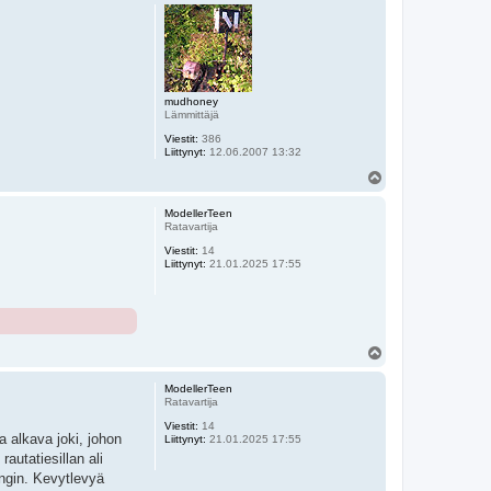
ö
s
mudhoney
Lämmittäjä
Viestit:
386
Liittynyt:
12.06.2007 13:32
Y
l
ö
ModellerTeen
s
Ratavartija
Viestit:
14
Liittynyt:
21.01.2025 17:55
Y
l
ö
ModellerTeen
s
Ratavartija
Viestit:
14
a alkava joki, johon
Liittynyt:
21.01.2025 17:55
autatiesillan ali
ongin. Kevytlevyä