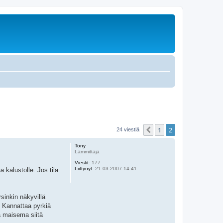
1
2
Edellinen
24 viestiä
Tony
Lämmittäjä
Viestit:
177
Liittynyt:
21.03.2007 14:41
 kalustolle. Jos tila
sinkin näkyvillä
. Kannattaa pyrkiä
ja maisema siitä