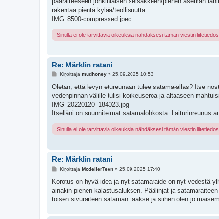
pääraiteeseen jonkinlaisen seisakkeen/pienen aseman lähilii
rakentaa pientä kylää/teollisuutta.
IMG_8500-compressed.jpeg
Sinulla ei ole tarvittavia oikeuksia nähdäksesi tämän viestin liitetiedos
Re: Märklin ratani
V
Kirjoittaja
mudhoney
»
25.09.2025 10:53
i
e
Oletan, että levyn etureunaan tulee satama-allas? Itse nost
s
vedenpinnan välille tulisi korkeuseroa ja altaaseen mahtuisi
t
i
IMG_20220120_184023.jpg
Itselläni on suunnitelmat satamalohkosta. Laiturinreunus anta
Sinulla ei ole tarvittavia oikeuksia nähdäksesi tämän viestin liitetiedos
Re: Märklin ratani
V
Kirjoittaja
ModellerTeen
»
25.09.2025 17:40
i
e
Korotus on hyvä idea ja nyt satamaraide on nyt vedestä yl
s
ainakin pienen kalastusaluksen. Päälinjat ja satamaraiteen vä
t
i
toisen sivuraiteen sataman taakse ja siihen olen jo maise