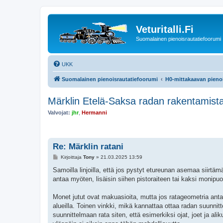
Veturitalli.Fi
Suomalainen pienoisrautatiefoorumi
UKK
Suomalainen pienoisrautatiefoorumi
H0-mittakaavan pienoi
Märklin Etelä-Saksa radan rakentamist
Valvojat:
jhr
,
Hermanni
Re: Märklin ratani
V
Kirjoittaja
Tony
»
21.03.2025 13:59
i
e
Samoilla linjoilla, että jos pystyt etureunan asemaa siirtä
s
antaa myöten, lisäisin siihen pistoraiteen tai kaksi monipuo
t
i
Monet jutut ovat makuasioita, mutta jos ratageometria antaa
alueilla. Toinen vinkki, mikä kannattaa ottaa radan suunni
suunnittelmaan rata siten, että esimerkiksi ojat, joet ja ali