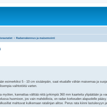
srautatiet
Radanrakennus ja maisemointi
a
mään esimerkiksi 5 - 10 cm sisäänpäin, saat etualalle vähän maisemaa ja suojaa
lisempia vaihtotöitä varten.
 myöten, kannattaa välttää niitä jyrkimpiä 360 mm kaarteita ylipäätään ja var
ttelussa huomioon, jos vain mahdollista, on radan korkeuden alapuolelle pääsy
kulkusillat mahtuvat kulkemaan ratalinjan alitse. Perus rata kiinni lastulevyyn 