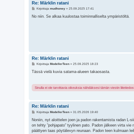
Re: Märklin ratani
V
Kirjoittaja
mudhoney
»
25.09.2025 17:41
i
e
No niin. Se alkaa kuulostaa toiminnalliselta ympäristöltä.
s
t
i
Re: Märklin ratani
V
Kirjoittaja
ModellerTeen
»
25.09.2025 18:23
i
e
Tässä vielä kuvia satama-alueen takaosasta.
s
t
i
Sinulla ei ole tarvittavia oikeuksia nähdäksesi tämän viestin liitetiedos
Re: Märklin ratani
V
Kirjoittaja
ModellerTeen
»
31.05.2026 19:40
i
e
Noniin, nyt aloittelen joen ja padon rakentamista radan L-s
s
on tehty ”pohjapato” tyylinen pato. Padon jälkeen virta vie r
t
i
päättyen taas pöytälevyn reunaan. Padon teen kulmaan leikat