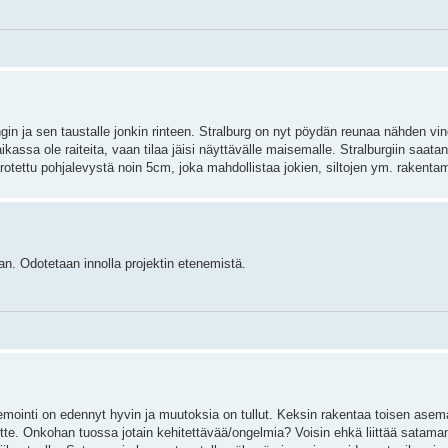
n ja sen taustalle jonkin rinteen. Stralburg on nyt pöydän reunaa nähden vinos
 paikassa ole raiteita, vaan tilaa jäisi näyttävälle maisemalle. Stralburgiin saat
rotettu pohjalevystä noin 5cm, joka mahdollistaa jokien, siltojen ym. rakenta
aan. Odotetaan innolla projektin etenemistä.
semointi on edennyt hyvin ja muutoksia on tullut. Keksin rakentaa toisen asem
äette. Onkohan tuossa jotain kehitettävää/ongelmia? Voisin ehkä liittää satam