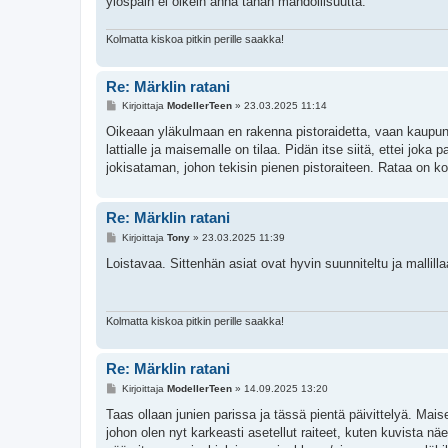
ylöspäin ei oikein anna tähän mahdollisuutta.
Kolmatta kiskoa pitkin perille saakka!
Re: Märklin ratani
V
Kirjoittaja
ModellerTeen
»
23.03.2025 11:14
i
e
Oikeaan yläkulmaan en rakenna pistoraidetta, vaan kaupungi
s
lattialle ja maisemalle on tilaa. Pidän itse siitä, ettei joka
t
i
jokisataman, johon tekisin pienen pistoraiteen. Rataa on ko
Re: Märklin ratani
V
Kirjoittaja
Tony
»
23.03.2025 11:39
i
e
Loistavaa. Sittenhän asiat ovat hyvin suunniteltu ja mallill
s
t
i
Kolmatta kiskoa pitkin perille saakka!
Re: Märklin ratani
V
Kirjoittaja
ModellerTeen
»
14.09.2025 13:20
i
e
Taas ollaan junien parissa ja tässä pientä päivittelyä. Mai
s
johon olen nyt karkeasti asetellut raiteet, kuten kuvista n
t
i