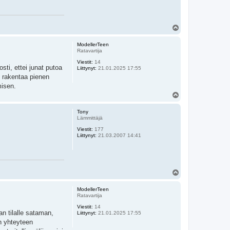
Y
l
ö
ModellerTeen
s
Ratavartija
Viestit:
14
ti, ettei junat putoa
Liittynyt:
21.01.2025 17:55
an rakentaa pienen
misen.
Y
l
ö
Tony
s
Lämmittäjä
Viestit:
177
Liittynyt:
21.03.2007 14:41
Y
l
ö
ModellerTeen
s
Ratavartija
Viestit:
14
an tilalle sataman,
Liittynyt:
21.01.2025 17:55
an yhteyteen