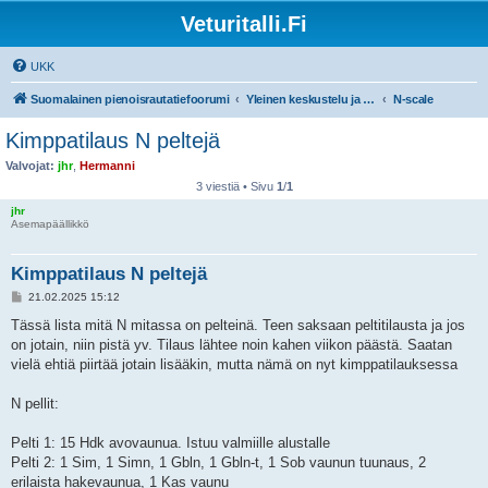
Veturitalli.Fi
UKK
Suomalainen pienoisrautatiefoorumi
Yleinen keskustelu ja muut mittakaavat
N-scale
Kimppatilaus N peltejä
Valvojat:
jhr
,
Hermanni
3 viestiä • Sivu
1
/
1
jhr
Asemapäällikkö
Kimppatilaus N peltejä
V
21.02.2025 15:12
i
e
Tässä lista mitä N mitassa on pelteinä. Teen saksaan peltitilausta ja jos
s
on jotain, niin pistä yv. Tilaus lähtee noin kahen viikon päästä. Saatan
t
i
vielä ehtiä piirtää jotain lisääkin, mutta nämä on nyt kimppatilauksessa
N pellit:
Pelti 1: 15 Hdk avovaunua. Istuu valmiille alustalle
Pelti 2: 1 Sim, 1 Simn, 1 Gbln, 1 Gbln-t, 1 Sob vaunun tuunaus, 2
erilaista hakevaunua, 1 Kas vaunu