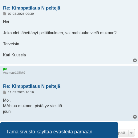
Re: Kimppatilaus N peltejä
V
07.03.2025 09:39
i
e
Hei
s
t
i
Joko olet lähettänyt peltitilauksen, vai mahtuuko vielä mukaan?
Terveisin
Kari Kuusela
jhr
Asemapäällikkö
Re: Kimppatilaus N peltejä
V
11.03.2025 16:19
i
e
Moi,
s
MAhtuu mukaan, pistä yv viestiä
t
i
jouni
3 viestiä • Sivu
1
/
1
Tämä sivusto käyttää evästeitä parhaan
Hyppää