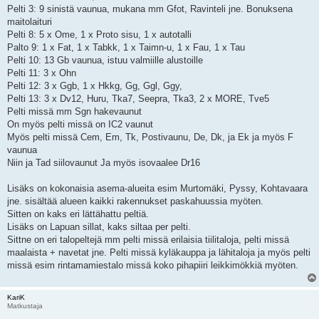
Pelti 3: 9 sinistä vaunua, mukana mm Gfot, Ravinteli jne. Bonuksena
maitolaituri
Pelti 8: 5 x Ome, 1 x Proto sisu, 1 x autotalli
Palto 9: 1 x Fat, 1 x Tabkk, 1 x Taimn-u, 1 x Fau, 1 x Tau
Pelti 10: 13 Gb vaunua, istuu valmiille alustoille
Pelti 11: 3 x Ohn
Pelti 12: 3 x Ggb, 1 x Hkkg, Gg, Ggl, Ggy,
Pelti 13: 3 x Dv12, Huru, Tka7, Seepra, Tka3, 2 x MORE, Tve5
Pelti missä mm Sgn hakevaunut
On myös pelti missä on IC2 vaunut
Myös pelti missä Cem, Em, Tk, Postivaunu, De, Dk, ja Ek ja myös F
vaunua
Niin ja Tad siilovaunut Ja myös isovaalee Dr16
Lisäks on kokonaisia asema-alueita esim Murtomäki, Pyssy, Kohtavaara
jne. sisältää alueen kaikki rakennukset paskahuussia myöten.
Sitten on kaks eri lättähattu peltiä.
Lisäks on Lapuan sillat, kaks siltaa per pelti.
Sittne on eri talopeltejä mm pelti missä erilaisia tiilitaloja, pelti missä
maalaista + navetat jne. Pelti missä kyläkauppa ja lähitaloja ja myös pelti
missä esim rintamamiestalo missä koko pihapiiri leikkimökkiä myöten.
KariK
Matkustaja