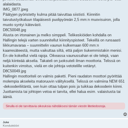
alalaidasta.
IMG_0877.jpeg
Päätyjen pyöristetty kulma pitää taivuttaa siististi. Kiinnitin
taivutustyökaluun tilapäisesti puolipyöreän 2,5 mm:n muovisuiron, jolla
muoto syntyi kätevästi.
D8C50048.jpg
Alusta on irtonainen ja melko simppeli. Telikeskiöiden kohdalla on
Hallingin telejä varten suunnitellut kiinnityspisteet. Tekeillä on runsaasti
liikkumavaraa – suunnittelin vaunun kulkemaan 600 mm:n
kaarresäteestä, mutta vaikuttaa siltä, että paljon tiukemmistakin menisi.
En ole kokeillut vielä rajoja. Oikeassa vaunussahan ei ole telejä, vaan
neljä kiinteää akselia. Takateli on juoksuteli ilman moottoria. Telissä on
kuitenkin virroitus, vielä en ole johtoja vetotelille vetänyt.
D8C50049.jpg
Hallingin moottoriteli on valmis paketti. Pieni raudaton moottori pyörittää
molempia akseleita matoruuvin välityksellä. Telissä on valmiina NEM 651
-dekooderiliitäntä, sen kuin ottaa tulpan pois ja tuikkaa dekooderin kiinni.
Juottamista tai johtojen vetoa ei tarvita, ellei halua esim. valaistusta tai
ääniä.
Sinulla ei ole tarvittavia oikeuksia nähdäksesi tämän viestin liitetiedostoja.
Juke
Konduktööri