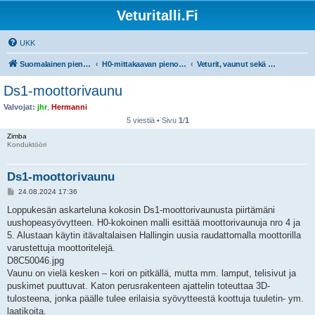
Veturitalli.Fi
UKK
Suomalainen pienoisrautatiefoorumi
H0-mittakaavan pienoisrautatiet
Veturit, vaunut sekä muu liikkuva kalusto
Ds1-moottorivaunu
Valvojat:
jhr
,
Hermanni
5 viestiä • Sivu
1
/
1
Zimba
Konduktööri
Ds1-moottorivaunu
V
24.08.2024 17:36
i
e
Loppukesän askarteluna kokosin Ds1-moottorivaunusta piirtämäni
s
uushopeasyövytteen. H0-kokoinen malli esittää moottorivaunuja nro 4 ja
t
i
5. Alustaan käytin itävaltalaisen Hallingin uusia raudattomalla moottorilla
varustettuja moottoritelejä.
D8C50046.jpg
Vaunu on vielä kesken – kori on pitkällä, mutta mm. lamput, telisivut ja
puskimet puuttuvat. Katon perusrakenteen ajattelin toteuttaa 3D-
tulosteena, jonka päälle tulee erilaisia syövytteestä koottuja tuuletin- ym.
laatikoita.