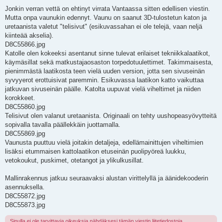
i
e
Jonkin verran vettä on ehtinyt virrata Vantaassa sitten edellisen viestin.
s
Mutta onpa vaunukin edennyt. Vaunu on saanut 3D-tulostetun katon ja
t
i
uretaanista valetut "telisivut" (esikuvassahan ei ole telejä, vaan neljä
kiinteää akselia).
D8C55866.jpg
Katolle olen kokeeksi asentanut sinne tulevat erilaiset tekniikkalaatikot,
käymäsillat sekä matkustajaosaston torpedotuulettimet. Takimmaisesta,
pienimmästä laatikosta teen vielä uuden version, jotta sen sivuseinän
syvyyerot erottuisivat paremmin. Esikuvassa laatikon katto vaikuttaa
jatkuvan sivuseinän päälle. Katolta uupuvat vielä viheltimet ja niiden
korokkeet.
D8C55860.jpg
Telisivut olen valanut uretaanista. Originaali on tehty uushopeasyövytteitä
sopivalla tavalla päällekkäin juottamalla.
D8C55869.jpg
Vaunusta puuttuu vielä joitakin detaljeja, edellämainittujen viheltimien
lisäksi etummaisen kattolaatikon etuseinän puolipyöreä luukku,
vetokoukut, puskimet, otetangot ja ylikulkusillat.
Mallinrakennus jatkuu seuraavaksi alustan virittelyllä ja äänidekooderin
asennuksella.
D8C55872.jpg
D8C55873.jpg
Sinulla ei ole tarvittavia oikeuksia nähdäksesi tämän viestin liitetiedostoja.