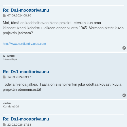
Re: Ds1-moottorivaunu
V
07.09.2024 08:30
i
e
Moi, tämä on kadehdittavan hieno projekti, etenkin kun oma
s
kiinnostukseni kohdistuu aikaan ennen vuotta 1945. Varmaan pistät kuvia
t
i
projektin jatkosta?
http://www.nordland.vacau.com
tv_tyyppi
Lämmittäjä
Re: Ds1-moottorivaunu
V
14.09.2024 09:17
i
e
Todella hienoa jälkeä. Täällä on siis toinenkin joka odottaa kovasti kuvia
s
projektin etenemisestä!
t
i
Zimba
Konduktööri
Re: Ds1-moottorivaunu
V
22.02.2026 17:13