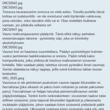
D8C50042.jpg
D8C50043.jpg
Toisessa tavaraosaston ovesssa on vielä aukko. Toisella puolella tässä
kohtaa on tuuletusritilä - en ole onnistunut vielä löytämään valokuvaa,
josta selviäisi, onko tässäkin ritilä vai ei. Otan mielelläni lisätietoa
vastaan, jos jollakulla sellaista on!
D8C50047.jpg
Vaunu matkustajaosaston päädystä. Tästä ehkä näkyy parhaiten
esteenraivaajan rakenne - pyöristetty siipi, joka on kiinnitetty
aluskehykseen.
D8C50050.jpg
Vaunun kori on haastava suunniteltava. Päädyn pyöristettyjen kulmien
vuoksi perinteinen laatikkorakenne ei onnistu. Päätin tehdä kaksi
korinpuolikasta, jotka yhdistyvät toisiinsa matkustamon sivuovien
kohdalla. Näin saadaan pääty taitettua siivosti pyöreäksi ilman saumoja.
Seinän alalaidassa näkyy tappeja, joilla seinä kohdistuu lattian reunan
lenkkeihin.
IMG_0025.jpeg
Vaunussa ei ole perinteisen puukorisen vaunun tapaan ikkunoiden ns.
fascialistaa (joka oikeasti on paksu korin mittainen ja seinän paksuinen
parru). Fascialistaan on helppo taivuttaa pienoismallivaunun seinän
yläjäykistelaippa. Teinkin koriin runkorakenteen: sivuseinien taakse tulee
erillinen sisäseinä, josta taipuvat ikkunoiden tippalistat ja yläreunasta
sisäänpäin yläjäykiste, johon saadaan kiinni sisäseiniä yhdistävät palkit
ja korin sisäseinät. Ulkoseinät juotetaan kiinni sisäseiniin sekä ylä- että