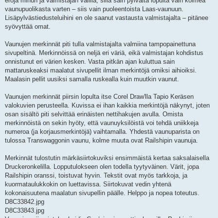
eroja minun ja valmistajan välillä, sillä sain pylväitä lopulta vain kolmea
vaunupuolikasta varten – siis vain puoleentoista Laas-vaunuun.
Lisäpylvästiedusteluihini en ole saanut vastausta valmistajalta – pitänee
syövyttää omat.
Vaunujen merkinnät piti tulla valmistajalta valmiina tampopainettuna
sivupeltinä. Merkinnöissä on neljä eri väriä, eikä valmistajan kohdistus
onnistunut eri värien kesken. Vasta pitkän ajan kuluttua sain
mattaruskeaksi maalatut sivupellit ilman merkintöjä omiksi aihioiksi.
Maalasin pellit uusiksi samalla ruskealla kuin muutkin vaunut.
Vaunujen merkinnät piirsin lopulta itse Corel Draw'lla Tapio Keräsen
valokuvien perusteella. Kuvissa ei ihan kaikkia merkintöjä näkynyt, joten
osan sisältö piti selvittää erinäisten nettihakujen avulla. Omista
merkinnöistä on sekin hyöty, että vaunuyksilöistä voi tehdä uniikkeja
numeroa (ja korjausmerkintöjä) vaihtamalla. Yhdestä vaunuparista on
tulossa Transwaggonin vaunu, kolme muuta ovat Railshipin vaunuja.
Merkinnät tulostutin märkäsiirtokuviksi ensimmäistä kertaa saksalaisella
Druckeronkelilla. Lopputulokseen olen todella tyytyväinen. Värit, jopa
Railshipin oranssi, toistuvat hyvin. Tekstit ovat myös tarkkoja, ja
kuormataulukkokin on luettavissa. Siirtokuvat vedin yhtenä
kokonaisuutena maalatun sivupellin päälle. Helppo ja nopea toteutus.
D8C33842.jpg
D8C33843.jpg