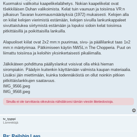
Kuormaksi valikoitui kaapelikelalähetys. Nokian kaapelikelat ovat
tšekkiläisen Duhan valikoimista. Kelat tuin vaunuun ja toisiinsa VR:n
julkaisun Tavaran kuormausmääräyksiä (1972) mukaisesti. Kelojen alla
on kiilat kelojen vierimistä estämään, kelojen sivuilla lankunkappaleet
sivuttaistukea siirtymistä estämään ja lopuksi sidoin kelat toisiinsa
pitkittäisillä ja poikittaisilla lankuilla.
Alapuoliset kiilat ovat 2x2 mm:n puurimaa, sivu- ja päällilankut taas 1x2
mm:n mäntyrimaa. Pätkimiseen käytin NWSL:n The Chopperia. Puut on
liimattu toisiinsa ja keloihin yksinkertaisesti pikaliimalla.
Jälkikäteen pohdittuna päällyslankut voisivat olla ehkä hieman
sirompiakin. Päädyin kuitenkin käyttämään valmista kaupan materiaalia.
Lisäksi jäin miettimään, kuinka todennäköistä on ollut noinkin pitkien
pitkittäislankkujen saatavuus.
IMG_9566.jpeg
IMG_9568.jpeg
Sinulla ei ole tarvittavia oikeuksia nähdäksesi tämän viestin liitetiedostoja.
tv_tyyppi
Lämmittäjä
Re: Railship Laas