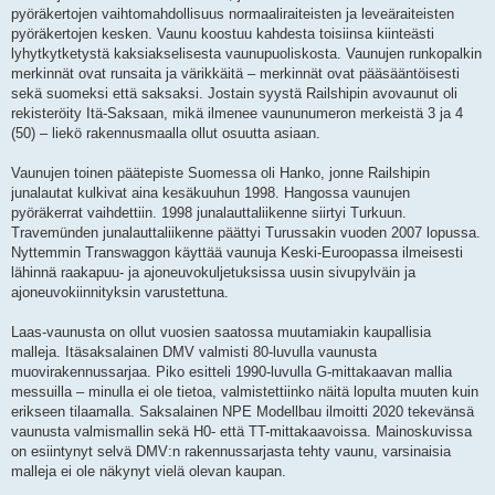
pyöräkertojen vaihtomahdollisuus normaaliraiteisten ja leveäraiteisten
pyöräkertojen kesken. Vaunu koostuu kahdesta toisiinsa kiinteästi
lyhytkytketystä kaksiakselisesta vaunupuoliskosta. Vaunujen runkopalkin
merkinnät ovat runsaita ja värikkäitä – merkinnät ovat pääsääntöisesti
sekä suomeksi että saksaksi. Jostain syystä Railshipin avovaunut oli
rekisteröity Itä-Saksaan, mikä ilmenee vaununumeron merkeistä 3 ja 4
(50) – liekö rakennusmaalla ollut osuutta asiaan.
Vaunujen toinen päätepiste Suomessa oli Hanko, jonne Railshipin
junalautat kulkivat aina kesäkuuhun 1998. Hangossa vaunujen
pyöräkerrat vaihdettiin. 1998 junalauttaliikenne siirtyi Turkuun.
Travemünden junalauttaliikenne päättyi Turussakin vuoden 2007 lopussa.
Nyttemmin Transwaggon käyttää vaunuja Keski-Euroopassa ilmeisesti
lähinnä raakapuu- ja ajoneuvokuljetuksissa uusin sivupylväin ja
ajoneuvokiinnityksin varustettuna.
Laas-vaunusta on ollut vuosien saatossa muutamiakin kaupallisia
malleja. Itäsaksalainen DMV valmisti 80-luvulla vaunusta
muovirakennussarjaa. Piko esitteli 1990-luvulla G-mittakaavan mallia
messuilla – minulla ei ole tietoa, valmistettiinko näitä lopulta muuten kuin
erikseen tilaamalla. Saksalainen NPE Modellbau ilmoitti 2020 tekevänsä
vaunusta valmismallin sekä H0- että TT-mittakaavoissa. Mainoskuvissa
on esiintynyt selvä DMV:n rakennussarjasta tehty vaunu, varsinaisia
malleja ei ole näkynyt vielä olevan kaupan.