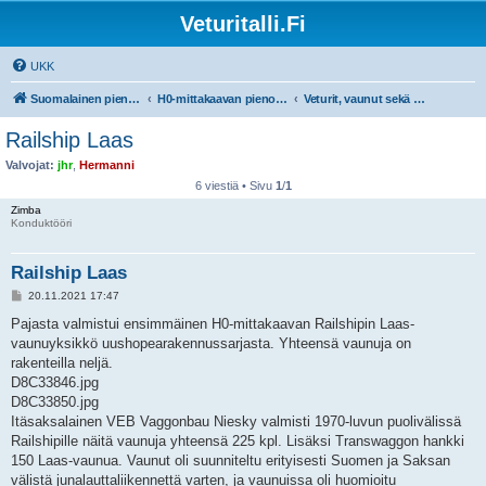
Veturitalli.Fi
UKK
Suomalainen pienoisrautatiefoorumi
H0-mittakaavan pienoisrautatiet
Veturit, vaunut sekä muu liikkuva kalusto
Railship Laas
Valvojat:
jhr
,
Hermanni
6 viestiä • Sivu
1
/
1
Zimba
Konduktööri
Railship Laas
V
20.11.2021 17:47
i
e
Pajasta valmistui ensimmäinen H0-mittakaavan Railshipin Laas-
s
vaunuyksikkö uushopearakennussarjasta. Yhteensä vaunuja on
t
i
rakenteilla neljä.
D8C33846.jpg
D8C33850.jpg
Itäsaksalainen VEB Vaggonbau Niesky valmisti 1970-luvun puolivälissä
Railshipille näitä vaunuja yhteensä 225 kpl. Lisäksi Transwaggon hankki
150 Laas-vaunua. Vaunut oli suunniteltu erityisesti Suomen ja Saksan
välistä junalauttaliikennettä varten, ja vaunuissa oli huomioitu