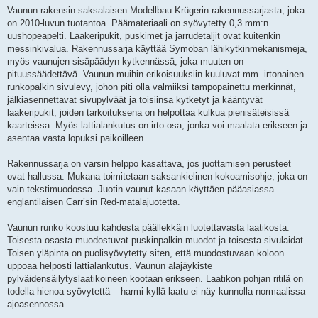
Vaunun rakensin saksalaisen Modellbau Krügerin rakennussarjasta, joka
on 2010-luvun tuotantoa. Päämateriaali on syövytetty 0,3 mm:n
uushopeapelti. Laakeripukit, puskimet ja jarrudetaljit ovat kuitenkin
messinkivalua. Rakennussarja käyttää Symoban lähikytkinmekanismeja,
myös vaunujen sisäpäädyn kytkennässä, joka muuten on
pituussäädettävä. Vaunun muihin erikoisuuksiin kuuluvat mm. irtonainen
runkopalkin sivulevy, johon piti olla valmiiksi tampopainettu merkinnät,
jälkiasennettavat sivupylväät ja toisiinsa kytketyt ja kääntyvät
laakeripukit, joiden tarkoituksena on helpottaa kulkua pienisäteisissä
kaarteissa. Myös lattialankutus on irto-osa, jonka voi maalata erikseen ja
asentaa vasta lopuksi paikoilleen.
Rakennussarja on varsin helppo kasattava, jos juottamisen perusteet
ovat hallussa. Mukana toimitetaan saksankielinen kokoamisohje, joka on
vain tekstimuodossa. Juotin vaunut kasaan käyttäen pääasiassa
englantilaisen Carr’sin Red-matalajuotetta.
Vaunun runko koostuu kahdesta päällekkäin luotettavasta laatikosta.
Toisesta osasta muodostuvat puskinpalkin muodot ja toisesta sivulaidat.
Toisen yläpinta on puolisyövytetty siten, että muodostuvaan koloon
uppoaa helposti lattialankutus. Vaunun alajäykiste
pylväidensäilytyslaatikoineen kootaan erikseen. Laatikon pohjan ritilä on
todella hienoa syövytettä – harmi kyllä laatu ei näy kunnolla normaalissa
ajoasennossa.