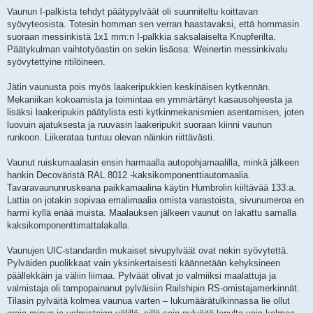
Vaunun I-palkista tehdyt päätypylväät oli suunniteltu koittavan
syövyteosista. Totesin homman sen verran haastavaksi, että hommasin
suoraan messinkistä 1x1 mm:n I-palkkia saksalaiselta Knupferilta.
Päätykulman vaihtotyöastin on sekin lisäosa: Weinertin messinkivalu
syövytettyine ritilöineen.
Jätin vaunusta pois myös laakeripukkien keskinäisen kytkennän.
Mekaniikan kokoamista ja toimintaa en ymmärtänyt kasausohjeesta ja
lisäksi laakeripukin päätylista esti kytkinmekanismien asentamisen, joten
luovuin ajatuksesta ja ruuvasin laakeripukit suoraan kiinni vaunun
runkoon. Liikerataa tuntuu olevan näinkin riittävästi.
Vaunut ruiskumaalasin ensin harmaalla autopohjamaalilla, minkä jälkeen
hankin Decoväristä RAL 8012 -kaksikomponenttiautomaalia.
Tavaravaununruskeana paikkamaalina käytin Humbrolin kiiltävää 133:a.
Lattia on jotakin sopivaa emalimaalia omista varastoista, sivunumeroa en
harmi kyllä enää muista. Maalauksen jälkeen vaunut on lakattu samalla
kaksikomponenttimattalakalla.
Vaunujen UIC-standardin mukaiset sivupylväät ovat nekin syövytettä.
Pylväiden puolikkaat vain yksinkertaisesti käännetään kehyksineen
päällekkäin ja väliin liimaa. Pylväät olivat jo valmiiksi maalattuja ja
valmistaja oli tampopainanut pylväisiin Railshipin RS-omistajamerkinnät.
Tilasin pylväitä kolmea vaunua varten – lukumäärätulkinnassa lie ollut