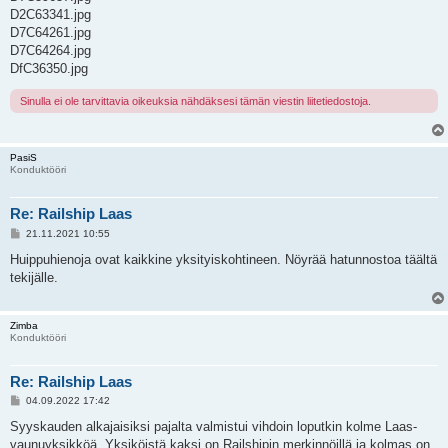
D2C63341.jpg
D7C64261.jpg
D7C64264.jpg
DfC36350.jpg
Sinulla ei ole tarvittavia oikeuksia nähdäksesi tämän viestin liitetiedostoja.
PasiS
Konduktööri
Re: Railship Laas
V
21.11.2021 10:55
i
e
Huippuhienoja ovat kaikkine yksityiskohtineen. Nöyrää hatunnostoa täältä
s
tekijälle.
t
i
Zimba
Konduktööri
Re: Railship Laas
V
04.09.2022 17:42
i
e
Syyskauden alkajaisiksi pajalta valmistui vihdoin loputkin kolme Laas-
s
vaunuyksikköä. Yksiköistä kaksi on Railshipin merkinnöillä ja kolmas on
t