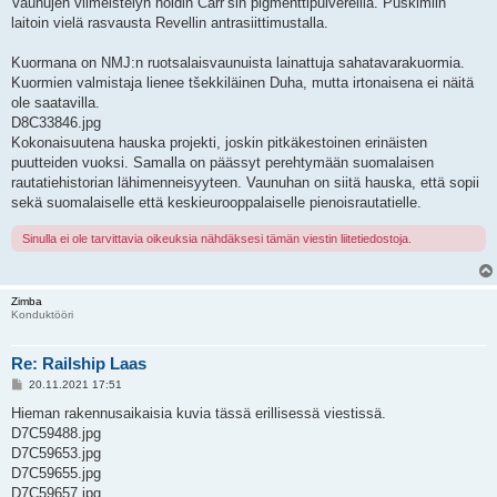
Vaunujen viimeistelyn hoidin Carr’sin pigmenttipulvereilla. Puskimiin
laitoin vielä rasvausta Revellin antrasiittimustalla.
Kuormana on NMJ:n ruotsalaisvaunuista lainattuja sahatavarakuormia.
Kuormien valmistaja lienee tšekkiläinen Duha, mutta irtonaisena ei näitä
ole saatavilla.
D8C33846.jpg
Kokonaisuutena hauska projekti, joskin pitkäkestoinen erinäisten
puutteiden vuoksi. Samalla on päässyt perehtymään suomalaisen
rautatiehistorian lähimenneisyyteen. Vaunuhan on siitä hauska, että sopii
sekä suomalaiselle että keskieurooppalaiselle pienoisrautatielle.
Sinulla ei ole tarvittavia oikeuksia nähdäksesi tämän viestin liitetiedostoja.
Zimba
Konduktööri
Re: Railship Laas
V
20.11.2021 17:51
i
e
Hieman rakennusaikaisia kuvia tässä erillisessä viestissä.
s
D7C59488.jpg
t
i
D7C59653.jpg
D7C59655.jpg
D7C59657.jpg