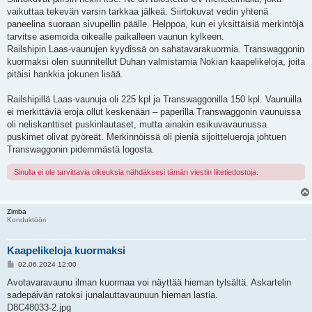
vaikuttaa tekevän varsin tarkkaa jälkeä. Siirtokuvat vedin yhtenä
paneelina suoraan sivupellin päälle. Helppoa, kun ei yksittäisiä merkintöjä
tarvitse asemoida oikealle paikalleen vaunun kylkeen.
Railshipin Laas-vaunujen kyydissä on sahatavarakuormia. Transwaggonin
kuormaksi olen suunnitellut Duhan valmistamia Nokian kaapelikeloja, joita
pitäisi hankkia jokunen lisää.
Railshipillä Laas-vaunuja oli 225 kpl ja Transwaggonilla 150 kpl. Vaunuilla
ei merkittäviä eroja ollut keskenään – paperilla Transwaggonin vaunuissa
oli neliskanttiset puskinlautaset, mutta ainakin esikuvavaunussa
puskimet olivat pyöreät. Merkinnöissä oli pieniä sijoittelueroja johtuen
Transwaggonin pidemmästä logosta.
Sinulla ei ole tarvittavia oikeuksia nähdäksesi tämän viestin liitetiedostoja.
Zimba
Konduktööri
Kaapelikeloja kuormaksi
V
02.06.2024 12:00
i
e
Avotavaravaunu ilman kuormaa voi näyttää hieman tylsältä. Askartelin
s
sadepäivän ratoksi junalauttavaunuun hieman lastia.
t
i
D8C48033-2.jpg