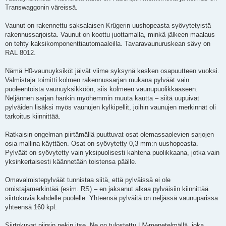
i
Transwaggonin väreissä.
Vaunut on rakennettu saksalaisen Krügerin uushopeasta syövytetyistä
rakennussarjoista. Vaunut on koottu juottamalla, minkä jälkeen maalaus
on tehty kaksikomponenttiautomaaleilla. Tavaravaunuruskean sävy on
RAL 8012.
Nämä H0-vaunuyksiköt jäivät viime syksynä kesken osapuutteen vuoksi.
Valmistaja toimitti kolmen rakennussarjan mukana pylväät vain
puoleentoista vaunuyksikköön, siis kolmeen vaunupuolikkaaseen.
Neljännen sarjan hankin myöhemmin muuta kautta – siitä uupuivat
pylväiden lisäksi myös vaunujen kylkipellit, joihin vaunujen merkinnät oli
tarkoitus kiinnittää.
Ratkaisin ongelman piirtämällä puuttuvat osat olemassaolevien sarjojen
osia mallina käyttäen. Osat on syövytetty 0,3 mm:n uushopeasta.
Pylväät on syövytetty vain yksipuolisesti kahtena puolikkaana, jotka vain
yksinkertaisesti käännetään toistensa päälle.
Omavalmistepylväät tunnistaa siitä, että pylväissä ei ole
omistajamerkintää (esim. RS) – en jaksanut alkaa pylväisiin kiinnittää
siirtokuvia kahdelle puolelle. Yhteensä pylväitä on neljässä vaunuparissa
yhteensä 160 kpl.
Siirtokuvat piirsin nekin itse. Ne on tulostettu UV-menetelmällä, joka