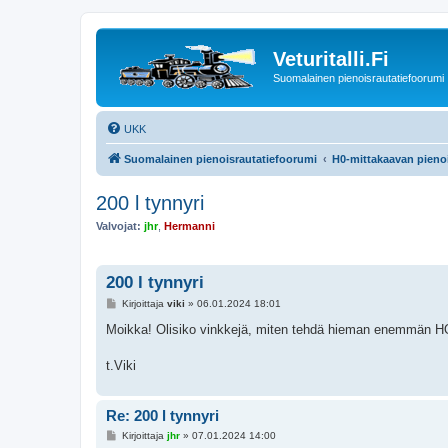
Veturitalli.Fi
Suomalainen pienoisrautatiefoorumi
UKK
Suomalainen pienoisrautatiefoorumi
H0-mittakaavan pienoi
200 l tynnyri
Valvojat:
jhr
,
Hermanni
200 l tynnyri
V
Kirjoittaja
viki
»
06.01.2024 18:01
i
e
Moikka! Olisiko vinkkejä, miten tehdä hieman enemmän HO k
s
t
i
t.Viki
Re: 200 l tynnyri
V
Kirjoittaja
jhr
»
07.01.2024 14:00
i