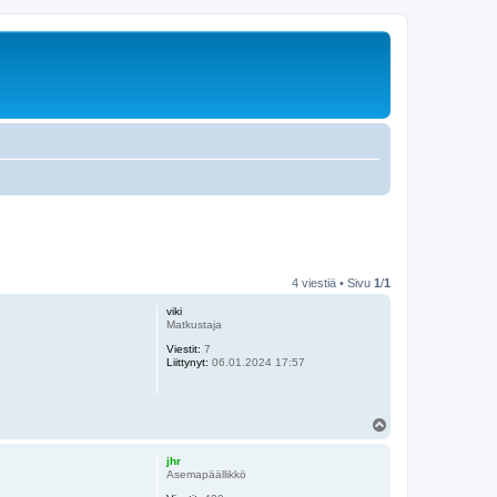
4 viestiä • Sivu
1
/
1
viki
Matkustaja
Viestit:
7
Liittynyt:
06.01.2024 17:57
Y
l
ö
jhr
s
Asemapäällikkö