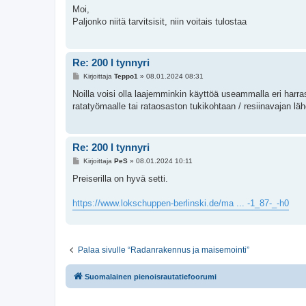
e
Moi,
s
Paljonko niitä tarvitsisit, niin voitais tulostaa
t
i
Re: 200 l tynnyri
V
Kirjoittaja
Teppo1
»
08.01.2024 08:31
i
e
Noilla voisi olla laajemminkin käyttöä useammalla eri harrasta
s
ratatyömaalle tai rataosaston tukikohtaan / resiinavajan lähe
t
i
Re: 200 l tynnyri
V
Kirjoittaja
PeS
»
08.01.2024 10:11
i
e
Preiserilla on hyvä setti.
s
t
i
https://www.lokschuppen-berlinski.de/ma ... -1_87-_-h0
Palaa sivulle “Radanrakennus ja maisemointi”
Suomalainen pienoisrautatiefoorumi