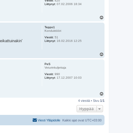
Viestit:
420
Liittynyt:
07.02.2006 18:34
Y
l
ö
Teppo1
s
Konduktööri
Viestit:
51
eikattuinakin'
Liittynyt:
16.02.2016 12:25
Y
l
ö
PeS
s
Veturinkuljettaja
Viestit:
990
Liittynyt:
17.12.2007 10:03
Y
l
4 viestiä • Sivu
1
/
1
ö
s
Hyppää
Viesti Ylläpidolle
Kaikki ajat ovat
UTC+03:00