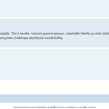
jalla: Tka:n lavalle, nosturin puomivaunuun, veturitallin lähelle ja vielä 'aukil
isyyteen (vaikkapa täytettyina routakiiloilla).
Keskustelufoorumin ohjelmisto
phpBB
® Forum Software © phpBB Limited