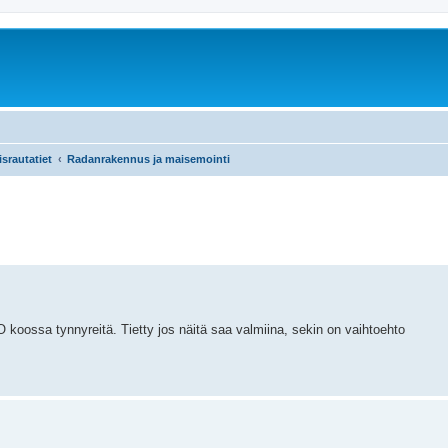
srautatiet
Radanrakennus ja maisemointi
oossa tynnyreitä. Tietty jos näitä saa valmiina, sekin on vaihtoehto