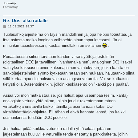
Junnailija
Lämmittäjä
Re: Uusi alku radalle
V
11.03.2021 19:37
i
e
Tuplasähköjärjestelmä on täysin mahdollinen ja jopa helppo toteuttaa, ja
s
itse asiassa melko looginen vaihtoehto sinun tapauksessasi. Ja oli
t
i
minunkin tapauksessani, koska minullakin on sellainen
.
Periaatteessa siihen tarvitaan kahden virransyöttöjärjestelmän
(digitaalinen DCC ja tavallinen, "vanhanaikainen", analoginen DC) lisäksi
vain yksi kaksiasentoinen kaksinapainen vaihtokytkin, jonka kautta eri
sähköjärjestelmien syöttö kytketään rataan sen mukaan, halutaanko siinä
sillä kertaa ajaa digitaalisia vaiko analogisia vetureita. Voi se katkaisin
tietysti olla 3-asentoinenkin, jolloin keskiasento on "kaikki pois päältä".
Asiaa voi monimutkaistaa se, jos haluat ajaa useampaa (esim. kahta)
analogista veturia yhtä aikaa, jolloin joudut rakentamaan rataan
virtakatkoja eristävillä kiskoliittimillä ja asentamaan kaksi DC-
virtalähdettä/ajo-ohjainta. Eli tähän ei ehkä kannata lähteä, jos kaikki
uushankinnat tehdään DCC-puolelle.
Jos haluat pitää kaikkia vetureita radalla yhtä aikaa, pitää eri
järjestelmään kuuluville vetureille tehdä eristettyjä parkkiraiteita, joihin