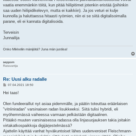
vaatia enemmänkin töitä, kun pitää hiilipitimet jotenkin eristää (joihinkin
saa uuden hiilipidikelevyn, mutta ei kaikkiin). Ja jos veturi ei kulje
kunnolla ja haluttaessa hitaasti ryömien, niin ei se siitä digitalisoimalla
parane, eli ei kannata digitalisoida.
Terveisin
Junnailija
Onko Mikkeliin mänijöitä? Juna män justiisa!
seppom
Ratavartija
Re: Uusi alku radalle
V
07.04.2021 18:50
i
e
Hei taas!
s
t
i
Olen fundeeraillut nyt asiaa pidemmälle, ja päätin toteuttaa eräänlaisen
"vitriiniradan" varsinaisen radan lisukkeeksi. Siitä tulisi hybridi, eli
myöhemmässä vaiheessa varmaan pelkästään digitaalinen.
Pitääkö muuten varsinaisessa radassa olla linjasuojauksen takia joitakin
virtakatkospaikkoja digijärjestelmässä?
Ajattelin käyttää vanhat hyväkuntoiset lähes uudenveroiset Fleischmann-