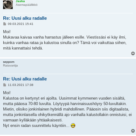
Jaska
Asemapäällikkö
Re: Uusi alku radalle
V
09.03.2021 15:41
i
e
Moi!
s
Mukavaa kaivaa vanha harrastus jälleen esille. Viestissäsi ei käy ilmi,
t
i
kuinka vanhaa rataa ja kalustoa sinulla on? Tämä voi vaikuttaa siihen,
mitä kannattaisi tehdä.
seppom
Ratavartija
Re: Uusi alku radalle
V
11.03.2021 17:38
i
e
Moi!
s
Kalustoa on kertynyt eri ajoilta. Uusimmat kymmenen vuoden sisältä,
t
i
mutta pääosa 70-80 luvulta. Löytyypä harvinaisuushöyry 50-luvultakin.
Mietin, olisiko jonkinlainen hybridi mahdollinen. Pääosin siis digitaalista,
mutta jonkinlaisella ohikytkennällä ajo vanhalla kalustollakin onnistuisi, ei
varmaan kylläkään yhtäaikaisesti.
Nyt ensin radan suunnittelu käyntiin...