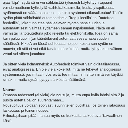
ajaa "läpi", sydäntä ei voi sähköistää (yleisesti käytettyyn tapaan)
vaihdemoottoriin kytketyllä vaihtokatkaisimella, koska yliajettaessa
sydämessä on väärä napaisuus, ja koko systeemi oikosulkeutuu! Tällöin
sydän pitää sähköistää automaattisella "frog juicerilla" tai "autofrog
feederillä", joka tunnistaa päälleajavan pyörän napaisuuden ja
automaattisesti vaihtaa sydämeen saman napaisuuden. Näitä on eri
valmistajilla toteutettuna joko releellä tai elektroniikalla. Idea on sama
kuin paluuluupin (tai kääntölavan) automaattisessa napaisuuden
säädössä. Piko A on tässä suhteessa helppo, koska sen sydän on
muovia, eli sitä ei voi eikä tarvitse sähköistää, mutta lythytakselivälinen
veturi voi siihen jumahtaa.
Ja sitten vielä kolmanneksi: Autofeederit toimivat vain digitaaliradassa,
eivät analogisessa. En ole vielä kokeillut, mitä ne tekevät analogisessa
systeemissä, jos mitään. Jos eivät tee mitää, niin sitten niitä voi käyttää
siinäkin, mutta sydän pysyy sähköistämättömänä.
Nousut
Omassa radassani (ei vielä) ole nousuja, mutta enpä kyllä lähtisi sitä 2 ja
puolta astetta paljon suurentamaan...
Nousupituus voidaan sopivasti suunnitellen puolittaa, jos toinen rataosuus
laskeutuu, ja toinen nousee...
Piiloratapihaan pitää mahtua myös se korkealta laskeutuva "taivaallinen
käsi".