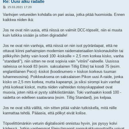
Re: Uusi alku radalle
V
15.03.2021 17:20
i
e
Vanhojen vetureiden kohdalla on pari asiaa, jotka pitää huomioida. Ennen
s
kaikkea niiden ikä:
t
i
Jos ne ovat niin uusia, että niissä on valmiit DCC-töpselit, niin ei muuta
kuin lutikka sisään ja sitten digiradalle!
Jos ne ovat niin vanhoja, että niissä on niin isot pyöränlaipat, että ne
ottavat kiinni parhaimpien modernien raidemateriaalien kiskonauloihin tai
pölkkyihin (tehty vain koodi 100 -kiskoille = 2,5 mm korkea kisko, vanha
"standardi"), niin sitten ne ovat sopivia vain "vitriini"-raiteelle. Uusissa
raiteissa on koodi 83 (esim. saksalainen Tillig Elite) tai koodi 75 (esim.
englantilainen Peco) -kiskot (koodinumero = kiskon korkeus tuuman
tuhannesosina). Poikkeuksena on saksalaisen Pikon uusi A-raide, jonka
kisko on 2,5 mm korkea, mutta kapeampi, ja siksi sirompi kuin vanhat
yhtä korkeat kiskot, mutta niiden vaihteiden risteyskappaleet ovat
muovia, joten niitä ei pysty sähköistämään. Toki vanhaakin koodi 100 -
raidetta on edelleen saatavana (esim. Tillig Standard), jos kelpaa.
Jos ne ovat siltä väliltä, niin sitten pitää vahän tutkiskella, mitä niille
kannattaa tehdä. Pääasia, että pölkyt eivät kolise.
Töpselittömänkin veturin digitalisointi onnistuu hyvin, jos pysyy kolvi
kädessä. Jotkin vanhemmat Fleischmannit pannukakkumoottorilla voivat