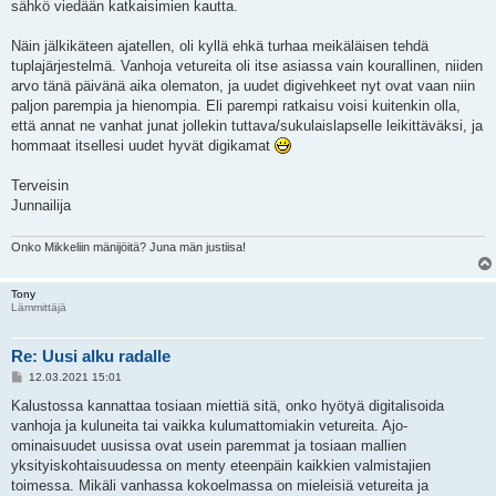
sähkö viedään katkaisimien kautta.
Näin jälkikäteen ajatellen, oli kyllä ehkä turhaa meikäläisen tehdä
tuplajärjestelmä. Vanhoja vetureita oli itse asiassa vain kourallinen, niiden
arvo tänä päivänä aika olematon, ja uudet digivehkeet nyt ovat vaan niin
paljon parempia ja hienompia. Eli parempi ratkaisu voisi kuitenkin olla,
että annat ne vanhat junat jollekin tuttava/sukulaislapselle leikittäväksi, ja
hommaat itsellesi uudet hyvät digikamat
Terveisin
Junnailija
Onko Mikkeliin mänijöitä? Juna män justiisa!
Tony
Lämmittäjä
Re: Uusi alku radalle
V
12.03.2021 15:01
i
e
Kalustossa kannattaa tosiaan miettiä sitä, onko hyötyä digitalisoida
s
vanhoja ja kuluneita tai vaikka kulumattomiakin vetureita. Ajo-
t
i
ominaisuudet uusissa ovat usein paremmat ja tosiaan mallien
yksityiskohtaisuudessa on menty eteenpäin kaikkien valmistajien
toimessa. Mikäli vanhassa kokoelmassa on mieleisiä vetureita ja