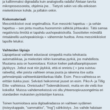
ja kalliimmaksi digiradalla kuin analogisella radalla! Aletaan tarvita
mikroprosessoreita, ohjelmia jne... Tietysti sekin voi olla erikoisen
mielenkiinnon kohde, ja joillakin onkin.
Kiskomateriaali
Messinkikiskot ovat ongelmallisia. Kun messinki hapettuu -- ja sehän
hapettuu -- sen pinta muuttuu huonommin sähköä johtavaksi. Tätä samaa
negatiivista ilmiötä ei tapahdu uushopeakiskoilla. Suosittelen möreällä
rintaäänellä uushopeakiskoja = vähemmän huoltoa. Anna messinkikiskot
lapsille leluiksi.
Vaihteiden läpiajo
Läpiajettavat vaihteet edustavat simppeliä mutta tehokasta
automatiikkaa, ja mielestäni niihin kannattaa pyrkiä, jos mahdollista.
Muutama asia on huomioitava: Kiskon kielien paikallaanpitojousen
jäykkyys. Jotkut ovat niin jäykkiä, että ei onnistu ( = juna suistuu
raiteelta), ellei poista vaihteen omaa jousta ja rakenna itse uutta
pehmeämpää vaihteenkääntölankaa tilalle. Esim. Peco-vaihteissa on
erittäin tiukka jousi. Selvästi heikommat jouset on esim. Piko A- ja Tillig
Elite -vaihteissa. Onnistuuko? Todennäköisesti, mutta en ole vielä itse
kokeillut. Muissa vaihdemerkeissä voi olla yhteensopivuusongelmia eri
standardien mukaisten pyörästöjen kanssa.
Toinen huomioitava asia digitaaliradassa on vaihteen sydämen
(risteyskappale, "sammakko", "frog") sähköistys. Jos vaihde halutaan