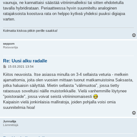
vaunuja, ne kannattaisi säästää vitriinimalleiksi tai sitten ehdotetulla
tavalla hybridirataan. Periaatteessa hyvin suunniteltu analoginen
ratajaksoista koostuva rata on helppo kytkeä yhdeksi puuksi digiajoa
varten.
Kolmatta kiskoa pitkin perille saakka!
seppom
Ratavartija
Re: Uusi alku radalle
V
15.03.2021 13:54
i
e
Kiitos neuvoista. Itse asiassa minulla on 3-4 sellaista veturia - melkein
s
ajamattomia, joita olen vuosien mittaan tuonut matkamuistoina Saksasta,
t
i
jotka haluaisin säilyttää. Mietin sellaista "välimuotoa", jossa tietty
rataosuus soveltuisi näille muistorikkaille. Vielä vanhemmille löytynee
"poistoraide", jossa voivat seistä vitriininomaisesti
Kaipaisin vielä jonkinlaisia malliratoja, joiden pohjalla voisi omia
suunnitelmia hioa!
Junnailija
Lämmittäjä