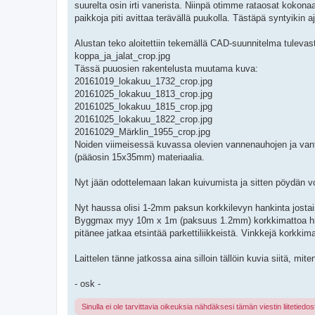
suurelta osin irti vanerista. Niinpä otimme rataosat kokonaa
paikkoja piti avittaa terävällä puukolla. Tästäpä syntyiki
Alustan teko aloitettiin tekemällä CAD-suunnitelma tulevas
koppa_ja_jalat_crop.jpg
Tässä puuosien rakentelusta muutama kuva:
20161019_lokakuu_1732_crop.jpg
20161025_lokakuu_1813_crop.jpg
20161025_lokakuu_1815_crop.jpg
20161025_lokakuu_1822_crop.jpg
20161029_Märklin_1955_crop.jpg
Noiden viimeisessä kuvassa olevien vannenauhojen ja vantti
(pääosin 15x35mm) materiaalia.
Nyt jään odottelemaan lakan kuivumista ja sitten pöydän vo
Nyt haussa olisi 1-2mm paksun korkkilevyn hankinta jostai
Byggmax myy 10m x 1m (paksuus 1.2mm) korkkimattoa hintaa
pitänee jatkaa etsintää parkettiliikkeistä. Vinkkejä korkki
Laittelen tänne jatkossa aina silloin tällöin kuvia siitä, mit
- osk -
Sinulla ei ole tarvittavia oikeuksia nähdäksesi tämän viestin liitetiedos