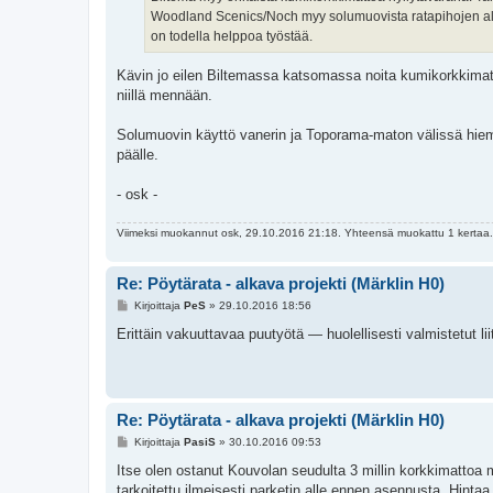
Woodland Scenics/Noch myy solumuovista ratapihojen alle ta
on todella helppoa työstää.
Kävin jo eilen Biltemassa katsomassa noita kumikorkkimattoj
niillä mennään.
Solumuovin käyttö vanerin ja Toporama-maton välissä hiem
päälle.
- osk -
Viimeksi muokannut
osk
, 29.10.2016 21:18. Yhteensä muokattu 1 kertaa.
Re: Pöytärata - alkava projekti (Märklin H0)
V
Kirjoittaja
PeS
»
29.10.2016 18:56
i
e
Erittäin vakuuttavaa puutyötä — huolellisesti valmistetut lii
s
t
i
Re: Pöytärata - alkava projekti (Märklin H0)
V
Kirjoittaja
PasiS
»
30.10.2016 09:53
i
e
Itse olen ostanut Kouvolan seudulta 3 millin korkkimattoa
s
tarkoitettu ilmeisesti parketin alle ennen asennusta. Hinta