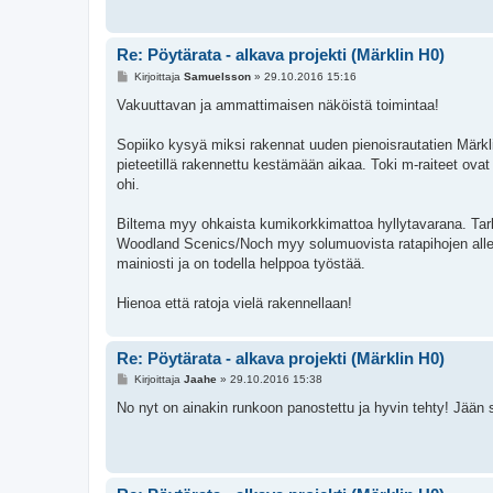
Re: Pöytärata - alkava projekti (Märklin H0)
V
Kirjoittaja
Samuelsson
»
29.10.2016 15:16
i
e
Vakuuttavan ja ammattimaisen näköistä toimintaa!
s
t
i
Sopiiko kysyä miksi rakennat uuden pienoisrautatien Märkli
pieteetillä rakennettu kestämään aikaa. Toki m-raiteet ovat
ohi.
Biltema myy ohkaista kumikorkkimattoa hyllytavarana. Tarkoi
Woodland Scenics/Noch myy solumuovista ratapihojen alle tar
mainiosti ja on todella helppoa työstää.
Hienoa että ratoja vielä rakennellaan!
Re: Pöytärata - alkava projekti (Märklin H0)
V
Kirjoittaja
Jaahe
»
29.10.2016 15:38
i
e
No nyt on ainakin runkoon panostettu ja hyvin tehty! Jään s
s
t
i