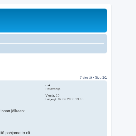
7 viestiä • Sivu
1
/
1
osk
Ratavartija
Viestit:
20
Liittynyt:
02.06.2008 13:08
innan jälkeen:
ttä pohjamatto oli