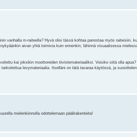
nin vanhalla m-raiteella? Hyvä olisi tässä kohtaa panostaa myös raiteisiin, k
 nykyäänkin aivan yhtä toimivia kuin ennenkin, lähinnä visuaalisessa mielessä
tettu kai joksikin moottoreiden tiivistemateriaaliksi. Voisiko siitä olla apua?
koitettua levymateriaalia. Itselläni on tätä tavaraa käytössä, ja suosittelen
uurella mielenkiinnolla odottelemaan päälirakenteita!