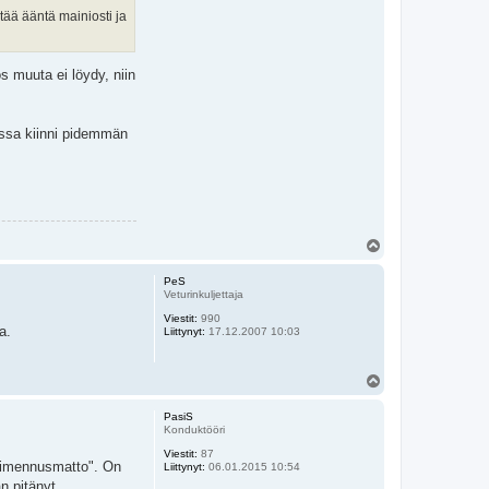
tää ääntä mainiosti ja
s muuta ei löydy, niin
issa kiinni pidemmän
Y
l
ö
PeS
s
Veturinkuljettaja
Viestit:
990
a.
Liittynyt:
17.12.2007 10:03
Y
l
ö
PasiS
s
Konduktööri
Viestit:
87
vaimennusmatto". On
Liittynyt:
06.01.2015 10:54
n pitänyt.