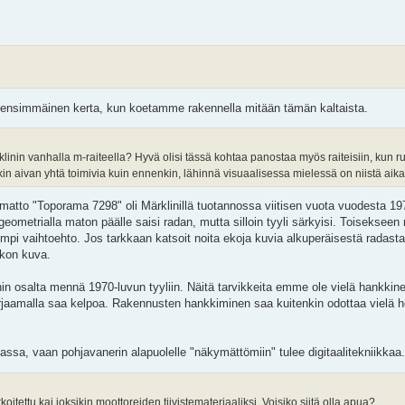
 ensimmäinen kerta, kun koetamme rakennella mitään tämän kaltaista.
inin vanhalla m-raiteella? Hyvä olisi tässä kohtaa panostaa myös raiteisiin, kun ru
n aivan yhtä toimivia kuin ennenkin, lähinnä visuaalisessa mielessä on niistä aika
amatto "Toporama 7298" oli Märklinillä tuotannossa viitisen vuota vuodesta 19
geometrialla maton päälle saisi radan, mutta silloin tyyli särkyisi. Toisekseen 
mpi vaihtoehto. Jos tarkkaan katsoit noita ekoja kuvia alkuperäisestä radasta,
skon kuva.
 osalta mennä 1970-luvun tyyliin. Näitä tarvikkeita emme ole vielä hankkine
korjaamalla saa kelpoa. Rakennusten hankkiminen saa kuitenkin odottaa vielä h
sa, vaan pohjavanerin alapuolelle "näkymättömiin" tulee digitaalitekniikkaa.
tettu kai joksikin moottoreiden tiivistemateriaaliksi. Voisiko siitä olla apua?