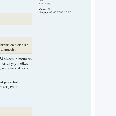
osk
s
Ratavartija
Viestit:
20
Liittynyt:
02.06.2008 13:08
nkokin on pieteetillä
 ajanut ohi.
74 alkaen ja matto on
meillä hyllyt notkuu
 niin osa kiskoista
et ja vanhat
etken, ensin
...