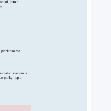
 irti, joitain
i.
 pienikokoista
ama-maton asennusta.
on parikymppiä.