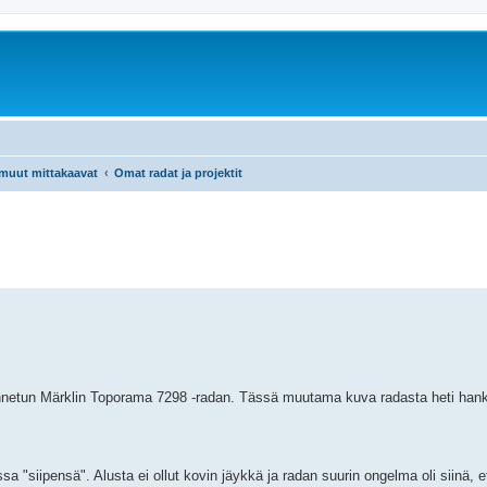
 muut mittakaavat
Omat radat ja projektit
nnetun Märklin Toporama 7298 -radan. Tässä muutama kuva radasta heti hank
a "siipensä". Alusta ei ollut kovin jäykkä ja radan suurin ongelma oli siinä, e