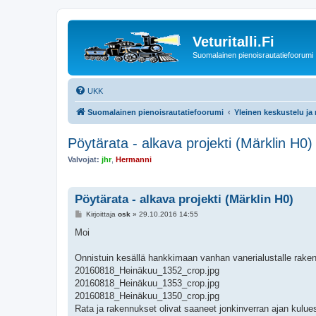
Veturitalli.Fi
Suomalainen pienoisrautatiefoorumi
UKK
Suomalainen pienoisrautatiefoorumi
Yleinen keskustelu ja
Pöytärata - alkava projekti (Märklin H0)
Valvojat:
jhr
,
Hermanni
Pöytärata - alkava projekti (Märklin H0)
V
Kirjoittaja
osk
»
29.10.2016 14:55
i
e
Moi
s
t
i
Onnistuin kesällä hankkimaan vanhan vanerialustalle rake
20160818_Heinäkuu_1352_crop.jpg
20160818_Heinäkuu_1353_crop.jpg
20160818_Heinäkuu_1350_crop.jpg
Rata ja rakennukset olivat saaneet jonkinverran ajan kuluess