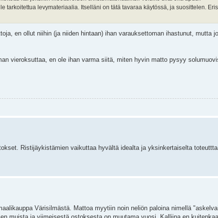
rkoitettua levymateriaalia. Itselläni on tätä tavaraa käytössä, ja suosittelen. Eris
a, en ollut niihin (ja niiden hintaan) ihan varauksettoman ihastunut, mutta jo
an vieroksuttaa, en ole ihan varma siitä, miten hyvin matto pysyy solumuov
tokset. Ristijäykistämien vaikuttaa hyvältä idealta ja yksinkertaiselta toteuttta
 maalikauppa Värisilmästä. Mattoa myytiin noin neliön paloina nimellä "askel
a en muista ja viimeisestä ostoksesta on muutama vuosi. Kalliina en kuitenkaa