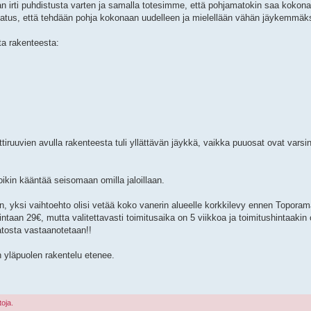
n irti puhdistusta varten ja samalla totesimme, että pohjamatokin saa kokonaan
n ajatus, että tehdään pohja kokonaan uudelleen ja mielellään vähän jäykemmäks
ta rakenteesta:
ruuvien avulla rakenteesta tuli yllättävän jäykkä, vaikka puuosat ovat varsin
ikin kääntää seisomaan omilla jaloillaan.
n, yksi vaihtoehto olisi vetää koko vanerin alueelle korkkilevy ennen Topor
n 29€, mutta valitettavasti toimitusaika on 5 viikkoa ja toimitushintaakin 
matosta vastaanotetaan!!
en yläpuolen rakentelu etenee.
toja.