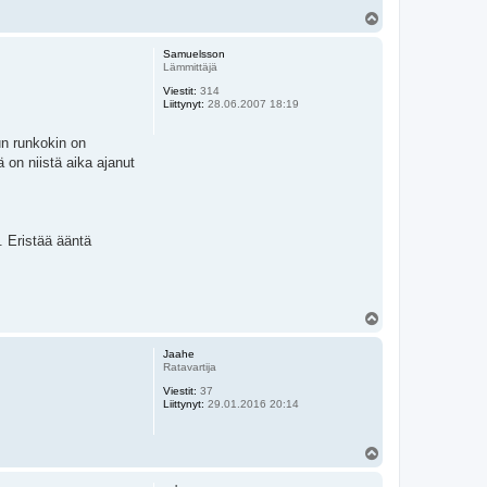
Y
l
ö
Samuelsson
s
Lämmittäjä
Viestit:
314
Liittynyt:
28.06.2007 18:19
un runkokin on
 on niistä aika ajanut
. Eristää ääntä
Y
l
ö
Jaahe
s
Ratavartija
Viestit:
37
Liittynyt:
29.01.2016 20:14
Y
l
ö