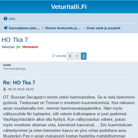
Veturitalli.Fi
UKK
Suomalainen pienoisrautatiefoorumi
Yleinen keskustelu ja muut mittakaavat
Omat radat ja projektit
HO Tka 7
Valvojat:
jhr
,
Hermanni
1
2
Edellinen
17 viestiä
ealab
Veturinkuljettaja
Re: HO Tka 7
V
08.10.2016 18:02
i
e
OT: Russian Decapod:n remmi onkin hammashihna. Se ei niitä herkimmin
s
pyöriviä. Tiedossani on Truman:n moottorin kuumentumista. Itse ratkaisin
t
i
asian muuttamalla mm. remmin hammasrataspaketiksi. Näin myös
välityssuhde liki tuplaantui, silti veturin kulkunopeus ei juuri pudonnut.
Vauhtipyörästäkin alkoi olla hyötyä. Kun välitysrasitus väheni, putosi
myös moottorin ottaman virta, kierrokset kasvoivat.....Siis kuormituksen
vähentyminen ja siten kierrosten kasvu on yksi virtaa pudottava asia.
Muutenkin Pes:n asian mukaisesti koetan huolehtia mahdollisimman