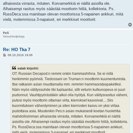
alhaisesta virrasta, mitaten. Korvamerkkiä ei näillä asioilla ole.
Alhaisempi rasitus myös säästää moottorin hiiliä, kollektoria. Ps.
RussDeca:ssa mainitaan olevan moottorissa 5-napainen ankkuri, mitä
vielä, molemmissa 3-napaiset, eri merkkiset moottorit.
PeS
Veturinkuljettaja
Re: HO Tka 7
V
08.10.2016 19:06
i
e
s
ealab kirjoitti:
t
i
OT: Russian Decapod:n remmi onkin hammashihna. Se ei niitä
herkimmin pyöriviä. Tiedossani on Truman:n moottorin kuumentumista.
Itse ratkaisin asian muuttamalla mm. remmin hammasrataspaketiksi.
Näin myös välityssuhde liki tuplaantui, silti veturin kulkunopeus ei juuri
pudonnut. Vauhtipyörästäkin alkoi olla hyötyä. Kun välitysrasitus väheni,
putosi myös moottorin ottaman virta, kierrokset kasvoivat.....Siis
kuormituksen vähentyminen ja siten kierrosten kasvu on yksi virtaa
pudottava asia. Muutenkin Pes:n asian mukaisesti koetan huolehtia
mahdollisimman alhaisesta virrasta, mitaten. Korvamerkkiä ei näillä
asioilla ole. Alhaisempi rasitus myös säästää moottorin hiiliä, kollektoria.
Ps. RussDeca:ssa mainitaan olevan moottorissa 5-napainen ankkuri,
mitä vielä, molemmissa 3-napaiset, eri merkkiset moottorit.