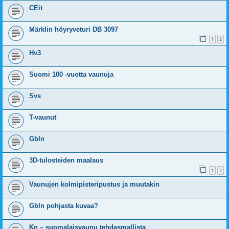
CEit
Märklin höyryveturi DB 3097
1
2
Hv3
Suomi 100 -vuotta vaunuja
Svs
T-vaunut
Gbln
3D-tulosteiden maalaus
1
2
Vaunujen kolmipisteripustus ja muutakin
Gbln pohjasta kuvaa?
Kn – suomalaisvaunu tehdasmallista