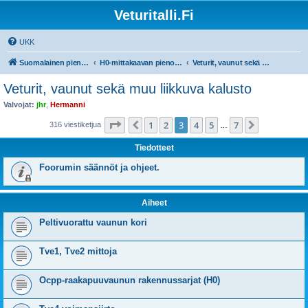
Veturitalli.Fi
UKK
Suomalainen pienoisrautatiefoorumi
H0-mittakaavan pienoisrautatiet
Veturit, vaunut sekä muu liikkuva kalusto
Veturit, vaunut sekä muu liikkuva kalusto
Valvojat:
jhr
,
Hermanni
Sivu
3
/
7
1
2
3
4
5
7
Edellinen
Seuraava
316 viestiketjua
…
Tiedotteet
Foorumin säännöt ja ohjeet.
Aiheet
Peltivuorattu vaunun kori
Tve1, Tve2 mittoja
Ocpp-raakapuuvaunun rakennussarjat (H0)