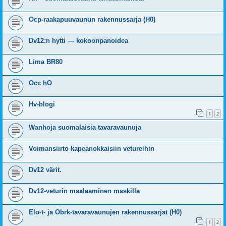
Ocp-raakapuuvaunun rakennussarja (H0)
Dv12:n hytti — kokoonpanoidea
Lima BR80
Occ hO
Hv-blogi
1
2
Wanhoja suomalaisia tavaravaunuja
Voimansiirto kapeanokkaisiin vetureihin
Dv12 värit.
Dv12-veturin maalaaminen maskilla
Elo-t- ja Obrk-tavaravaunujen rakennussarjat (H0)
1
2