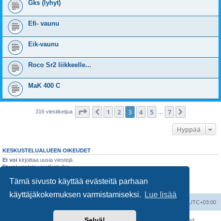
Gks (lyhyt)
Efi- vaunu
Eik-vaunu
Roco Sr2 liikkeelle...
MaK 400 C
Sivu
3
/
7
1
2
3
4
5
7
Edellinen
Seuraava
316 viestiketjua
…
Hyppää
KESKUSTELUALUEEN OIKEUDET
Et voi
kirjoittaa uusia viestejä
Et voi
vastata viestiketjuihin
Et voi
muokata omia viestejäsi
Tämä sivusto käyttää evästeitä parhaan
Et voi
poistaa omia viestejäsi
Et voi
lähettää liitetiedostoja
käyttäjäkokemuksen varmistamiseksi.
Lue lisää
Suomalainen pienoisrautatiefoorumi
Kaikki ajat ovat
UTC+03:00
Selvä!
Keskustelufoorumin ohjelmisto
phpBB
® Forum Software © phpBB Limited