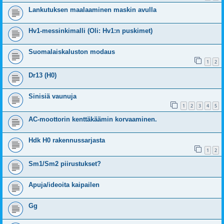
Lankutuksen maalaaminen maskin avulla
Hv1-messinkimalli (Oli: Hv1:n puskimet)
Suomalaiskaluston modaus
1
2
Dr13 (H0)
Sinisiä vaunuja
1
2
3
4
5
AC-moottorin kenttäkäämin korvaaminen.
Hdk H0 rakennussarjasta
1
2
Sm1/Sm2 piirustukset?
Apuja/ideoita kaipailen
Gg