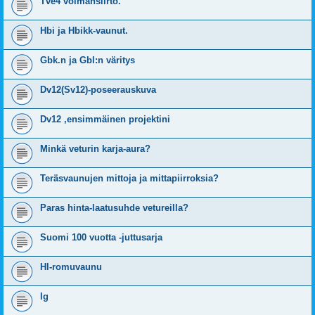
Tve4 voimansiirto.
Hbi ja Hbikk-vaunut.
Gbk.n ja Gbl:n väritys
Dv12(Sv12)-poseerauskuva
Dv12 ,ensimmäinen projektini
Minkä veturin karja-aura?
Teräsvaunujen mittoja ja mittapiirroksia?
Paras hinta-laatusuhde vetureilla?
Suomi 100 vuotta -juttusarja
Hl-romuvaunu
Ig