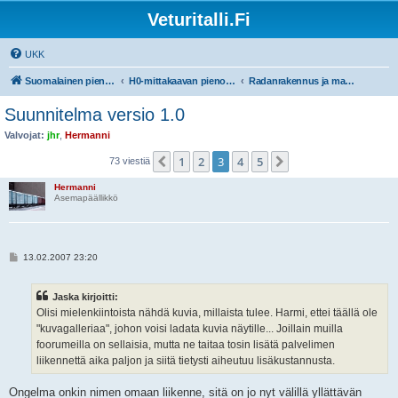
Veturitalli.Fi
UKK
Suomalainen pienoisrautatiefoorumi
H0-mittakaavan pienoisrautatiet
Radanrakennus ja maisemointi
Suunnitelma versio 1.0
Valvojat:
jhr
,
Hermanni
1
2
3
4
5
Edellinen
Seuraava
73 viestiä
Hermanni
Asemapäällikkö
V
13.02.2007 23:20
i
e
s
Jaska kirjoitti:
t
i
Olisi mielenkiintoista nähdä kuvia, millaista tulee. Harmi, ettei täällä ole
"kuvagalleriaa", johon voisi ladata kuvia näytille... Joillain muilla
foorumeilla on sellaisia, mutta ne taitaa tosin lisätä palvelimen
liikennettä aika paljon ja siitä tietysti aiheutuu lisäkustannusta.
Ongelma onkin nimen omaan liikenne, sitä on jo nyt välillä yllättävän