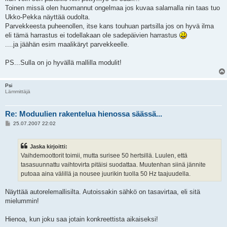
Toinen missä olen huomannut ongelmaa jos kuvaa salamalla nin taas tuo
Ukko-Pekka näyttää oudolta.
Parvekkeesta puheenollen, itse kans touhuan partsilla jos on hyvä ilma
eli tämä harrastus ei todellakaan ole sadepäivien harrastus
....ja jäähän esim maalikäryt parvekkeelle.
PS...Sulla on jo hyvällä mallilla modulit!
Psi
Lämmittäjä
Re: Moduulien rakentelua hienossa säässä...
V
25.07.2007 22:02
i
e
s
Jaska kirjoitti:
t
i
Vaihdemoottorit toimii, mutta surisee 50 hertsillä. Luulen, että
tasasuunnattu vaihtovirta pitäisi suodattaa. Muutenhan siinä jännite
putoaa aina välillä ja nousee juurikin tuolla 50 Hz taajuudella.
Näyttää autorelemallisilta. Autoissakin sähkö on tasavirtaa, eli sitä
mielummin!
Hienoa, kun joku saa jotain konkreettista aikaiseksi!