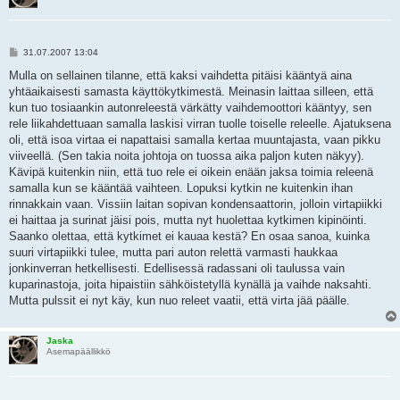
V
31.07.2007 13:04
i
e
Mulla on sellainen tilanne, että kaksi vaihdetta pitäisi kääntyä aina
s
yhtäaikaisesti samasta käyttökytkimestä. Meinasin laittaa silleen, että
t
i
kun tuo tosiaankin autonreleestä värkätty vaihdemoottori kääntyy, sen
rele liikahdettuaan samalla laskisi virran tuolle toiselle releelle. Ajatuksena
oli, että isoa virtaa ei napattaisi samalla kertaa muuntajasta, vaan pikku
viiveellä. (Sen takia noita johtoja on tuossa aika paljon kuten näkyy).
Kävipä kuitenkin niin, että tuo rele ei oikein enään jaksa toimia releenä
samalla kun se kääntää vaihteen. Lopuksi kytkin ne kuitenkin ihan
rinnakkain vaan. Vissiin laitan sopivan kondensaattorin, jolloin virtapiikki
ei haittaa ja surinat jäisi pois, mutta nyt huolettaa kytkimen kipinöinti.
Saanko olettaa, että kytkimet ei kauaa kestä? En osaa sanoa, kuinka
suuri virtapiikki tulee, mutta pari auton relettä varmasti haukkaa
jonkinverran hetkellisesti. Edellisessä radassani oli taulussa vain
kuparinastoja, joita hipaistiin sähköistetyllä kynällä ja vaihde naksahti.
Mutta pulssit ei nyt käy, kun nuo releet vaatii, että virta jää päälle.
Jaska
Asemapäällikkö