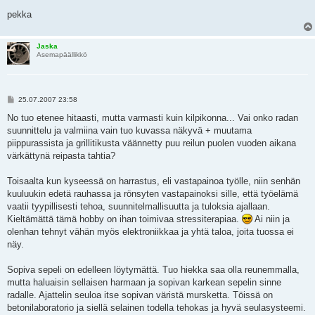
pekka
Jaska
Asemapäällikkö
V
25.07.2007 23:58
i
e
No tuo etenee hitaasti, mutta varmasti kuin kilpikonna... Vai onko radan
s
suunnittelu ja valmiina vain tuo kuvassa näkyvä + muutama
t
i
piippurassista ja grillitikusta väännetty puu reilun puolen vuoden aikana
värkättynä reipasta tahtia?
Toisaalta kun kyseessä on harrastus, eli vastapainoa työlle, niin senhän
kuuluukin edetä rauhassa ja rönsyten vastapainoksi sille, että työelämä
vaatii tyypillisesti tehoa, suunnitelmallisuutta ja tuloksia ajallaan.
Kieltämättä tämä hobby on ihan toimivaa stressiterapiaa.
Ai niin ja
olenhan tehnyt vähän myös elektroniikkaa ja yhtä taloa, joita tuossa ei
näy.
Sopiva sepeli on edelleen löytymättä. Tuo hiekka saa olla reunemmalla,
mutta haluaisin sellaisen harmaan ja sopivan karkean sepelin sinne
radalle. Ajattelin seuloa itse sopivan väristä mursketta. Töissä on
betonilaboratorio ja siellä selainen todella tehokas ja hyvä seulasysteemi.