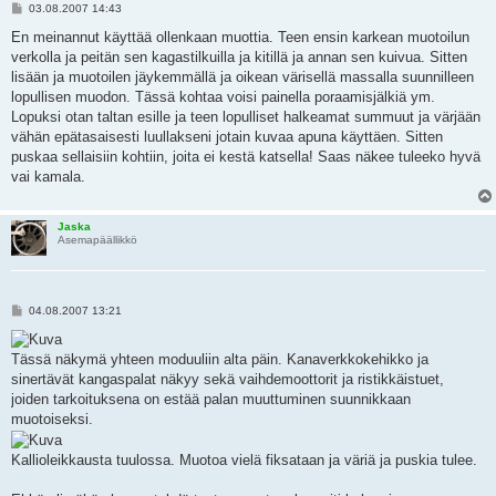
V
03.08.2007 14:43
i
e
En meinannut käyttää ollenkaan muottia. Teen ensin karkean muotoilun
s
verkolla ja peitän sen kagastilkuilla ja kitillä ja annan sen kuivua. Sitten
t
i
lisään ja muotoilen jäykemmällä ja oikean värisellä massalla suunnilleen
lopullisen muodon. Tässä kohtaa voisi painella poraamisjälkiä ym.
Lopuksi otan taltan esille ja teen lopulliset halkeamat summuut ja värjään
vähän epätasaisesti luullakseni jotain kuvaa apuna käyttäen. Sitten
puskaa sellaisiin kohtiin, joita ei kestä katsella! Saas näkee tuleeko hyvä
vai kamala.
Jaska
Asemapäällikkö
V
04.08.2007 13:21
i
e
s
Tässä näkymä yhteen moduuliin alta päin. Kanaverkkokehikko ja
t
i
sinertävät kangaspalat näkyy sekä vaihdemoottorit ja ristikkäistuet,
joiden tarkoituksena on estää palan muuttuminen suunnikkaan
muotoiseksi.
Kallioleikkausta tuulossa. Muotoa vielä fiksataan ja väriä ja puskia tulee.