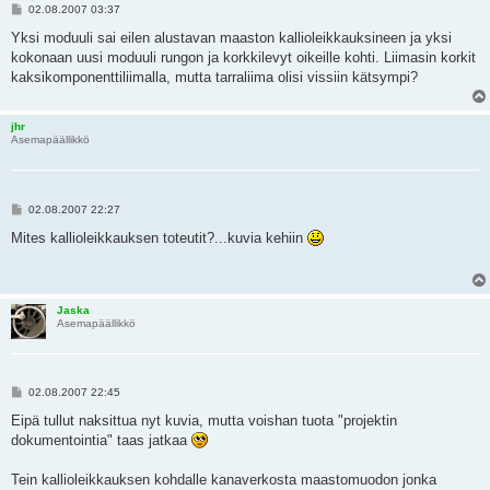
V
02.08.2007 03:37
i
e
Yksi moduuli sai eilen alustavan maaston kallioleikkauksineen ja yksi
s
kokonaan uusi moduuli rungon ja korkkilevyt oikeille kohti. Liimasin korkit
t
i
kaksikomponenttiliimalla, mutta tarraliima olisi vissiin kätsympi?
jhr
Asemapäällikkö
V
02.08.2007 22:27
i
e
Mites kallioleikkauksen toteutit?...kuvia kehiin
s
t
i
Jaska
Asemapäällikkö
V
02.08.2007 22:45
i
e
Eipä tullut naksittua nyt kuvia, mutta voishan tuota "projektin
s
dokumentointia" taas jatkaa
t
i
Tein kallioleikkauksen kohdalle kanaverkosta maastomuodon jonka