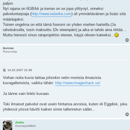
paljon.
Nyt rajana on 6GB/kk ja kerran on se jopa ylittynyt, onneksi
palveluntarjoaja (
http://www.oulanka.com
) oli ymmärtäväinen ja lisäsi sitä
määräajaksi.
Toinen ongelma on että tämä foorumi on yhden miehen harteilla (Ja
rahoituksella, tosin maksettu 10v eteenpäin) ja aika ei tahdo aina riittää....
Mutta hienosti sinun rataprojektisi etenee, käypi oikeen kateeksi..
tkunnas
Ratavartija
V
14.02.2007 22:38
i
e
Voihan noita kuvia laittaa johonkin netin monista ilmaisista
s
kuvagallerioista, vaikka tähän:
http://www.imageshack.us/
t
i
Ja tänne vain linkki kuvaan.
Toki ilmaiset palvelut ovat usein hintansa arvoisia, kuten oli Eggdisk, joka
yhdessä yössä hävitti kaiken sinne tallennetun sälän...
Jaska
Asemapäällikkö