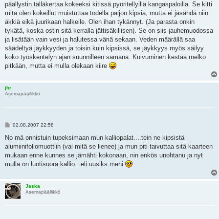
päällystin tälläkertaa kokeeksi kitissä pyöritellyillä kangaspaloilla. Se kitti
mitä olen kokeillut muistuttaa todella paljon kipsiä, mutta ei jäsähdä niin
äkkiä eikä juurikaan halkeile. Olen ihan tykännyt. (Ja parasta onkin
tykätä, koska ostin sitä kerralla jättisäkillisen). Se on siis jauhemuodossa
ja lisätään vain vesi ja halutessa väriä sekaan. Veden määrällä saa
säädeltyä jäykkyyden ja toisin kuin kipsissä, se jäykkyys myös säilyy
koko työskentelyn ajan suunnilleen samana. Kuivuminen kestää melko
pitkään, mutta ei mulla olekaan kiire
jhr
Asemapäällikkö
V
02.08.2007 22:58
i
e
No mä onnistuin tupeksimaan mun kalliopalat....tein ne kipsistä
s
alumiinifoliomuottiin (vai mitä se lienee) ja mun piti taivuttaa sitä kaarteen
t
i
mukaan enne kunnes se jämähti kokonaan, nin enkös unohtanu ja nyt
mulla on luotisuora kallio...eli uusiks meni
Jaska
Asemapäällikkö