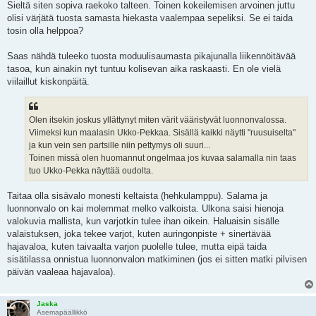
Sieltä siten sopiva raekoko talteen. Toinen kokeilemisen arvoinen juttu
olisi värjätä tuosta samasta hiekasta vaalempaa sepeliksi. Se ei taida
tosin olla helppoa?
Saas nähdä tuleeko tuosta moduulisaumasta pikajunalla liikennöitävää
tasoa, kun ainakin nyt tuntuu kolisevan aika raskaasti. En ole vielä
viilaillut kiskonpäitä.
Olen itsekin joskus yllättynyt miten värit vääristyvät luonnonvalossa.
Viimeksi kun maalasin Ukko-Pekkaa. Sisällä kaikki näytti "ruusuiselta"
ja kun vein sen partsille niin pettymys oli suuri...
Toinen missä olen huomannut ongelmaa jos kuvaa salamalla nin taas
tuo Ukko-Pekka näyttää oudolta.
Taitaa olla sisävalo monesti keltaista (hehkulamppu). Salama ja
luonnonvalo on kai molemmat melko valkoista. Ulkona saisi hienoja
valokuvia mallista, kun varjotkin tulee ihan oikein. Haluaisin sisälle
valaistuksen, joka tekee varjot, kuten auringonpiste + sinertävää
hajavaloa, kuten taivaalta varjon puolelle tulee, mutta eipä taida
sisätilassa onnistua luonnonvalon matkiminen (jos ei sitten matki pilvisen
päivän vaaleaa hajavaloa).
Jaska
Asemapäällikkö