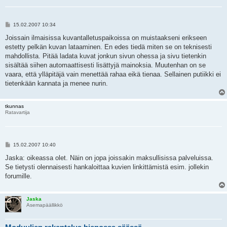
V
15.02.2007 10:34
i
e
Joissain ilmaisissa kuvantalletuspaikoissa on muistaakseni erikseen
s
estetty pelkän kuvan lataaminen. En edes tiedä miten se on teknisesti
t
i
mahdollista. Pitää ladata kuvat jonkun sivun ohessa ja sivu tietenkin
sisältää siihen automaattisesti lisättyjä mainoksia. Muutenhan on se
vaara, että ylläpitäjä vain menettää rahaa eikä tienaa. Sellainen putiikki ei
tietenkään kannata ja menee nurin.
tkunnas
Ratavartija
V
15.02.2007 10:40
i
e
Jaska: oikeassa olet. Näin on jopa joissakin maksullisissa palveluissa.
s
Se tietysti olennaisesti hankaloittaa kuvien linkittämistä esim. jollekin
t
i
forumille.
Jaska
Asemapäällikkö