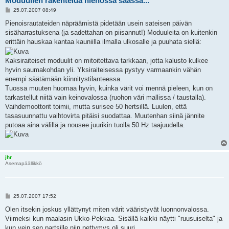
Moduulien rakentelua hienossa säässä...
V
25.07.2007 08:49
i
e
Pienoisrautateiden näpräämistä pidetään usein sateisen päivän
s
sisäharrastuksena (ja sadettahan on piisannut!) Moduuleita on kuitenkin
t
i
erittäin hauskaa kantaa kauniilla ilmalla ulkosalle ja puuhata siellä:
Kaksiraiteiset moduulit on mitoitettava tarkkaan, jotta kalusto kulkee
hyvin saumakohdan yli. Yksiraiteisessa pystyy varmaankin vähän
enempi säätämään kiinnitystilanteessa.
Tuossa muuten huomaa hyvin, kuinka värit voi mennä pieleen, kun on
tarkastellut niitä vain keinovalossa (ruohon väri mallissa / taustalla).
Vaihdemoottorit toimii, mutta surisee 50 hertsillä. Luulen, että
tasasuunnattu vaihtovirta pitäisi suodattaa. Muutenhan siinä jännite
putoaa aina välillä ja nousee juurikin tuolla 50 Hz taajuudella.
jhr
Asemapäällikkö
V
25.07.2007 17:52
i
e
Olen itsekin joskus yllättynyt miten värit vääristyvät luonnonvalossa.
s
Viimeksi kun maalasin Ukko-Pekkaa. Sisällä kaikki näytti "ruusuiselta" ja
t
i
kun vein sen partsille niin pettymys oli suuri...