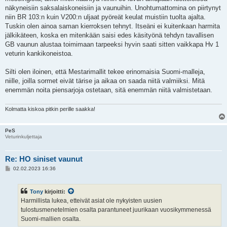
näkyneisiin saksalaiskoneisiin ja vaunuihin. Unohtumattomina on piirtynyt
niin BR 103:n kuin V200:n uljaat pyöreät keulat muistiin tuolta ajalta.
Tuskin olen ainoa saman kierroksen tehnyt. Itseäni ei kuitenkaan harmita
jälkikäteen, koska en mitenkään saisi edes käsityönä tehdyn tavallisen
GB vaunun alustaa toimimaan tarpeeksi hyvin saati sitten vaikkapa Hv 1
veturin kankikoneistoa.
Silti olen iloinen, että Mestarimallit tekee erinomaisia Suomi-malleja,
niille, joilla sormet eivät tärise ja aikaa on saada niitä valmiiksi. Mitä
enemmän noita piensarjoja ostetaan, sitä enemmän niitä valmistetaan.
Kolmatta kiskoa pitkin perille saakka!
PeS
Veturinkuljettaja
Re: HO siniset vaunut
V
02.02.2023 16:36
i
e
s
Tony
kirjoitti:
t
i
Harmillista lukea, etteivät asiat ole nykyisten uusien
tulostusmenetelmien osalta parantuneet juurikaan vuosikymmenessä
Suomi-mallien osalta.