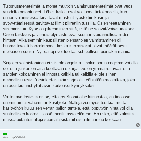
Tulostusmenetelmät ja monet muutkin valmistusmenetelmät ovat vuosi
vuodelta parantuneet. Lähes kaikki osat voi luoda tietokoneella, kun
ennen valamisessa tarvittavat masterit työstettiin käsin ja
syövyttämisessä tarvittavat filmit piirrettiin tussilla. Osien teettäminen
siis onnistuu. Kyse on pikemminkin siitä, mitä ne saavat/voivat maksaa.
Osien tarkkuus ja viimeistelyn aste ovat suoraan verrannollisia niiden
hintaan. Aikaisemmin kaupallisten piensarjojen valmistaminen oli
huomattavasti hankalampaa, koska minimisarjat olivat määrällisesti
melkoisen suuria. Nyt sarjoja voi tuottaa suhteellisen pieniäkin määriä.
Sarjojen valmistaminen ei siis ole ongelma. Jonkin sortin ongelma voi olla
se, että jonkun on aina koottava ne sarjat. Se on ymmärrettävää, että
sarjojen kokoaminen ei innosta kaikkia tai kaikilla ei ole siihen
mahdollisuuksia. Yksinkertaisinkin sarja olisi vähintään maalattava, joka
on osoittautunut yllättävän korkeaksi kynnykseksi.
Valitettava tosiasia on se, että jos Suomi-aihe kiinnostaa, on tiedossa
enemmän tai vähemmän käsityötä. Malleja voi myös teettää, mutta
käsityöhön kuluu sen verran paljon tunteja, että lopputyön hinta voi olla
suhteellisen korkea. Tässä maailmassa elämme. En usko, että valmiita
massatuotantomalleja suomalaisista aiheista ilmaantuu koskaan.
jhr
Asemapäällikkö