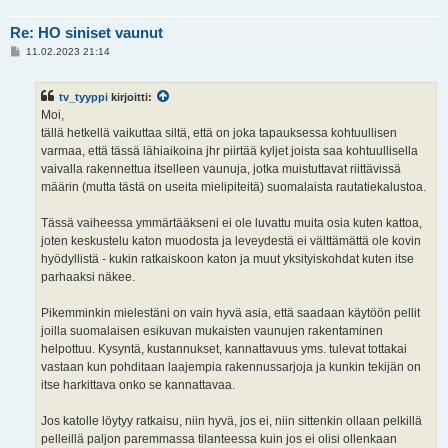
Re: HO siniset vaunut
V
11.02.2023 21:14
i
e
s
tv_tyyppi
kirjoitti:
t
i
Moi,
tällä hetkellä vaikuttaa siltä, että on joka tapauksessa kohtuullisen
varmaa, että tässä lähiaikoina jhr piirtää kyljet joista saa kohtuullisella
vaivalla rakennettua itselleen vaunuja, jotka muistuttavat riittävissä
määrin (mutta tästä on useita mielipiteitä) suomalaista rautatiekalustoa.
Tässä vaiheessa ymmärtääkseni ei ole luvattu muita osia kuten kattoa,
joten keskustelu katon muodosta ja leveydestä ei välttämättä ole kovin
hyödyllistä - kukin ratkaiskoon katon ja muut yksityiskohdat kuten itse
parhaaksi näkee.
Pikemminkin mielestäni on vain hyvä asia, että saadaan käytöön pellit
joilla suomalaisen esikuvan mukaisten vaunujen rakentaminen
helpottuu. Kysyntä, kustannukset, kannattavuus yms. tulevat tottakai
vastaan kun pohditaan laajempia rakennussarjoja ja kunkin tekijän on
itse harkittava onko se kannattavaa.
Jos katolle löytyy ratkaisu, niin hyvä, jos ei, niin sittenkin ollaan pelkillä
pelleillä paljon paremmassa tilanteessa kuin jos ei olisi ollenkaan