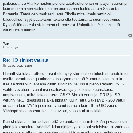
paikoissa. Ja Alankomaiden pienoisrautateiskenehän on paljon suurempi
kuin suomalainen vaikkei kuitenkaan samaa luokkaa kuin Saksa tai
Britannia. Tämä osoittaakseni, että Pikolla mitä ilmeisimmin oli
taloudelliset syyt päätöksen takana olla tuottamatta suomivectronia.
Kylläpä tämä keskustelu meni offtopiciksi. Pahoittelut! Siis sinisistä
vaunuista puhuttiin.
Tony
Lämmittäjä
Re: HO siniset vaunut
V
02.02.2023 11:05
i
e
Harmillista lukea, etteivät asiat ole nykyisten uusien tulostusmenetelmien
s
osalta parantuneet juurikaan vuosikymmenessä Suomi-mallien osalta.
t
i
Itse seitkytluvun lapsena olisin aikoinani halunnut pienoisrataani VV15
vaihtotyöveturin, venäläisiä säiliövaunuja ja silloisia suomalaisia
umpivaunuja, mikä liekää littera, GBK? Sinisiä vaunuja, DR13 ja SR1
veturin jne... Itseasiassa aika pitkään luulin, että Saksan BR 260 veturi
on sama kuin VV15 ja siniset vaunut samoja kuin DB:n UIC vaunut.
Vähänpä sitä lapsena tiesi esikuvista, vaikka niitä näkikin.
Kun shokkina sitten selvisi, että vetureita ei saa mitenkään ja vaunutkin
pitää joko maalata "väärillä" ikkunajärjestyksillä saksalaisista tai vääntää
messingistä, alkoi mieli kääntyä niihin 80-luvun alkupään luetteloissa