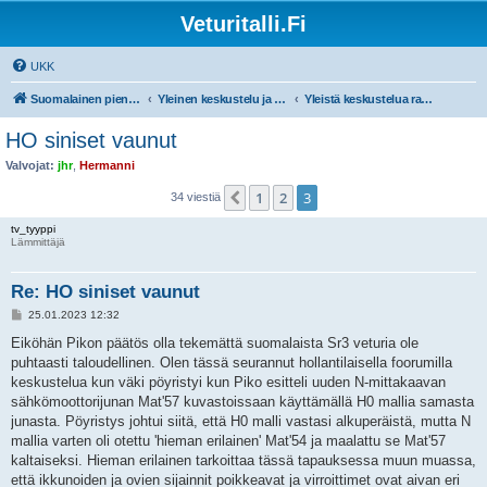
Veturitalli.Fi
UKK
Suomalainen pienoisrautatiefoorumi
Yleinen keskustelu ja muut mittakaavat
Yleistä keskustelua rautateistä ja pienoisrautateistä
HO siniset vaunut
Valvojat:
jhr
,
Hermanni
1
2
3
Edellinen
34 viestiä
tv_tyyppi
Lämmittäjä
Re: HO siniset vaunut
V
25.01.2023 12:32
i
e
Eiköhän Pikon päätös olla tekemättä suomalaista Sr3 veturia ole
s
puhtaasti taloudellinen. Olen tässä seurannut hollantilaisella foorumilla
t
i
keskustelua kun väki pöyristyi kun Piko esitteli uuden N-mittakaavan
sähkömoottorijunan Mat'57 kuvastoissaan käyttämällä H0 mallia samasta
junasta. Pöyristys johtui siitä, että H0 malli vastasi alkuperäistä, mutta N
mallia varten oli otettu 'hieman erilainen' Mat'54 ja maalattu se Mat'57
kaltaiseksi. Hieman erilainen tarkoittaa tässä tapauksessa muun muassa,
että ikkunoiden ja ovien sijainnit poikkeavat ja virroittimet ovat aivan eri