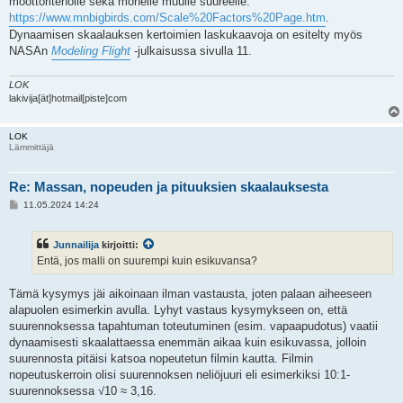
moottoriteholle sekä monelle muulle suureelle:
https://www.mnbigbirds.com/Scale%20Factors%20Page.htm
.
Dynaamisen skaalauksen kertoimien laskukaavoja on esitelty myös
NASAn
Modeling Flight
-julkaisussa sivulla 11.
LOK
lakivija[ät]hotmail[piste]com
LOK
Lämmittäjä
Re: Massan, nopeuden ja pituuksien skaalauksesta
V
11.05.2024 14:24
i
e
s
Junnailija
kirjoitti:
t
i
Entä, jos malli on suurempi kuin esikuvansa?
Tämä kysymys jäi aikoinaan ilman vastausta, joten palaan aiheeseen
alapuolen esimerkin avulla. Lyhyt vastaus kysymykseen on, että
suurennoksessa tapahtuman toteutuminen (esim. vapaapudotus) vaatii
dynaamisesti skaalattaessa enemmän aikaa kuin esikuvassa, jolloin
suurennosta pitäisi katsoa nopeutetun filmin kautta. Filmin
nopeutuskerroin olisi suurennoksen neliöjuuri eli esimerkiksi 10:1-
suurennoksessa √10 ≈ 3,16.