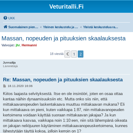
Veturitalli.Fi
UKK
Suomalainen pienoisrautatiefoorumi
Yleinen keskustelu ja muut mittakaavat
Yleistä keskustelua rautateistä ja pienoisrautateistä
Massan, nopeuden ja pituuksien skaalauksesta
Valvojat:
jhr
,
Hermanni
1
2
Edellinen
18 viestiä
Junnailija
Lämmittäjä
Re: Massan, nopeuden ja pituuksien skaalauksesta
V
18.11.2020 16:06
i
e
Kiitos laajasta selvityksestä. Itse en ole insinööri, joten en osaa ottaa
s
kantaa näihin dynaamisuuksiin etc. Mutta onko siis niin, että
t
i
mittakaavanopeuden laskentakaava muuttuu mittakaavan mukana? Eli
kun mittakaava on pieni, kuten vaikkapa 1:87, niin mittakavanopeuden
kertoimena voidaan käyttää suoraan mittakaavan jakajaa? Ja kun
mittakaava kasvaa, vaikkapa noin 1:10:een, niin sitä lähempänä oikeata
on jakajan neliöjuuren käytäminen mittakaavanopeuskertoimena, kunnes
lähestytään täyttä kokoa, jolloin kerroin on 1?