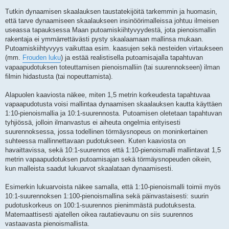
Tutkin dynaamisen skaalauksen taustatekijöitä tarkemmin ja huomasin,
että tarve dynaamiseen skaalaukseen insinöörimalleissa johtuu ilmeisen
useassa tapauksessa Maan putoamiskiihtyvyydestä, jota pienoismallin
rakentaja ei ymmärrettävästi pysty skaalaamaan mallinsa mukaan.
Putoamiskiihtyvyys vaikuttaa esim. kaasujen sekä nesteiden virtaukseen
(mm.
Frouden luku
) ja estää realistisella putoamisajalla tapahtuvan
vapaapudotuksen toteuttamisen pienoismalliin (tai suurennokseen) ilman
filmin hidastusta (tai nopeuttamista).
Alapuolen kaaviosta näkee, miten 1,5 metrin korkeudesta tapahtuvaa
vapaapudotusta voisi mallintaa dynaamisen skaalauksen kautta käyttäen
1:10-pienoismallia ja 10:1-suurennosta. Putoamisen oletetaan tapahtuvan
tyhjiössä, jolloin ilmanvastus ei aiheuta ongelmia erityisesti
suurennoksessa, jossa todellinen törmäysnopeus on moninkertainen
suhteessa mallinnettavaan pudotukseen. Kuten kaaviosta on
havaittavissa, sekä 10:1-suurennos että 1:10-pienoismalli mallintavat 1,5
metrin vapaapudotuksen putoamisajan sekä törmäysnopeuden oikein,
kun malleista saadut lukuarvot skaalataan dynaamisesti.
Esimerkin lukuarvoista näkee samalla, että 1:10-pienoismalli toimii myös
10:1-suurennoksen 1:100-pienoismallina sekä päinvastaisesti: suurin
pudotuskorkeus on 100:1-suurennos pienimmästä pudotuksesta.
Matemaattisesti ajatellen oikea rautatievaunu on siis suurennos
vastaavasta pienoismallista.