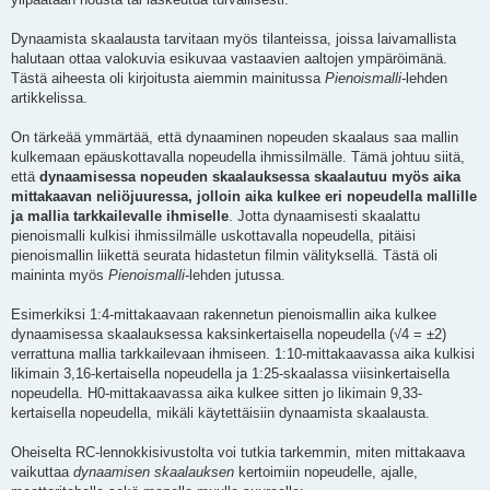
Dynaamista skaalausta tarvitaan myös tilanteissa, joissa laivamallista
halutaan ottaa valokuvia esikuvaa vastaavien aaltojen ympäröimänä.
Tästä aiheesta oli kirjoitusta aiemmin mainitussa
Pienoismalli
-lehden
artikkelissa.
On tärkeää ymmärtää, että dynaaminen nopeuden skaalaus saa mallin
kulkemaan epäuskottavalla nopeudella ihmissilmälle. Tämä johtuu siitä,
että
dynaamisessa nopeuden skaalauksessa skaalautuu myös aika
mittakaavan neliöjuuressa, jolloin aika kulkee eri nopeudella mallille
ja mallia tarkkailevalle ihmiselle
. Jotta dynaamisesti skaalattu
pienoismalli kulkisi ihmissilmälle uskottavalla nopeudella, pitäisi
pienoismallin liikettä seurata hidastetun filmin välityksellä. Tästä oli
maininta myös
Pienoismalli
-lehden jutussa.
Esimerkiksi 1:4-mittakaavaan rakennetun pienoismallin aika kulkee
dynaamisessa skaalauksessa kaksinkertaisella nopeudella (√4 = ±2)
verrattuna mallia tarkkailevaan ihmiseen. 1:10-mittakaavassa aika kulkisi
likimain 3,16-kertaisella nopeudella ja 1:25-skaalassa viisinkertaisella
nopeudella. H0-mittakaavassa aika kulkee sitten jo likimain 9,33-
kertaisella nopeudella, mikäli käytettäisiin dynaamista skaalausta.
Oheiselta RC-lennokkisivustolta voi tutkia tarkemmin, miten mittakaava
vaikuttaa
dynaamisen skaalauksen
kertoimiin nopeudelle, ajalle,