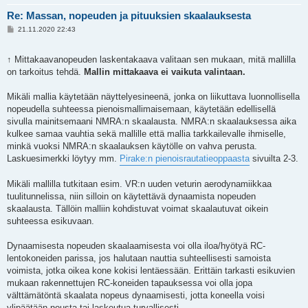
Re: Massan, nopeuden ja pituuksien skaalauksesta
V
21.11.2020 22:43
i
e
s
↑ Mittakaavanopeuden laskentakaava valitaan sen mukaan, mitä mallilla
t
i
on tarkoitus tehdä.
Mallin mittakaava ei vaikuta valintaan.
Mikäli mallia käytetään näyttelyesineenä, jonka on liikuttava luonnollisella
nopeudella suhteessa pienoismallimaisemaan, käytetään edellisellä
sivulla mainitsemaani NMRA:n skaalausta. NMRA:n skaalauksessa aika
kulkee samaa vauhtia sekä mallille että mallia tarkkailevalle ihmiselle,
minkä vuoksi NMRA:n skaalauksen käytölle on vahva perusta.
Laskuesimerkki löytyy mm.
Pirake:n pienoisrautatieoppaasta
sivuilta 2-3.
Mikäli mallilla tutkitaan esim. VR:n uuden veturin aerodynamiikkaa
tuulitunnelissa, niin silloin on käytettävä dynaamista nopeuden
skaalausta. Tällöin malliin kohdistuvat voimat skaalautuvat oikein
suhteessa esikuvaan.
Dynaamisesta nopeuden skaalaamisesta voi olla iloa/hyötyä RC-
lentokoneiden parissa, jos halutaan nauttia suhteellisesti samoista
voimista, jotka oikea kone kokisi lentäessään. Erittäin tarkasti esikuvien
mukaan rakennettujen RC-koneiden tapauksessa voi olla jopa
välttämätöntä skaalata nopeus dynaamisesti, jotta koneella voisi
ylipäätään nousta tai laskeutua turvallisesti.