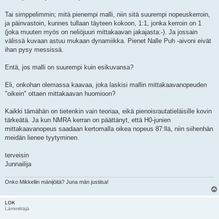
Tai simppelimmin; mitä pienempi malli, niin sitä suurempi nopeuskerroin,
ja päinvastoin, kunnes tullaan täyteen kokoon, 1:1, jonka kerroin on 1
(joka muuten myös on neliöjuuri mittakaavan jakajasta:-). Ja jossain
välissä kuvaan astuu mukaan dynamiikka. Pienet Nalle Puh -aivoni eivät
ihan pysy messissä.
Entä, jos malli on suurempi kuin esikuvansa?
Eli, onkohan olemassa kaavaa, joka laskisi mallin mittakaavanopeuden
"oikein" ottaen mittakaavan huomioon?
Kaikki tämähän on tietenkin vain teoriaa, eikä pienoisrautatieläisille kovin
tärkeätä. Ja kun NMRA kerran on päättänyt, että H0-junien
mittakaavanopeus saadaan kertomalla oikea nopeus 87:llä, niin siihenhän
meidän lienee tyytyminen.
terveisin
Junnailija
Onko Mikkeliin mänijöitä? Juna män justiisa!
LOK
Lämmittäjä