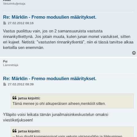
Veturinkuljettaja
Re: Märklin - Fremo moduulien määritykset.
V
27.02.2012 08:16
i
e
Vastus puolittuu vain, jos on 2 samansuuruista vastusta
s
rinnankytkettynä. Jos jotain muuta, kuten junan monet vastukset, sitten
t
i
eri kujeet. Netistä: "vastusten rinnankytkentä", niin ei tässä tarvitse alkaa
kertoilla sen enemmän.
Psi
Lämmittäjä
Re: Märklin - Fremo moduulien määritykset.
V
27.02.2012 08:39
i
e
s
jartsa kirjoitti:
t
i
Tämä menee jo ohi alkuperäisen aiheen,menkööt sitten.
Ylläpito voisi leikata tämän junailmaisinkeskustelun omaksi
viestiketjukseen!
jartsa kirjoitti:
-- Nuo diodit kompensoivat vain veturin virransyötön ja liikkumisen