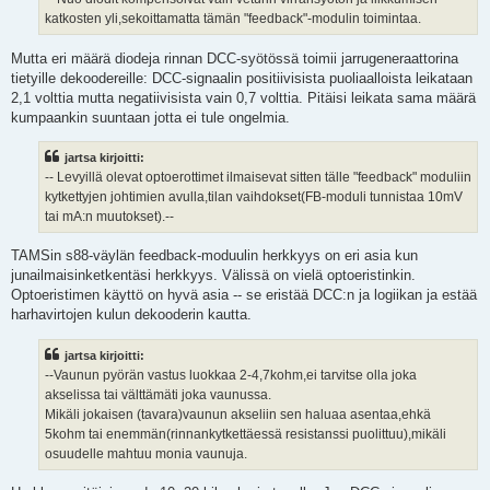
katkosten yli,sekoittamatta tämän "feedback"-modulin toimintaa.
Mutta eri määrä diodeja rinnan DCC-syötössä toimii jarrugeneraattorina
tietyille dekoodereille: DCC-signaalin positiivisista puoliaalloista leikataan
2,1 volttia mutta negatiivisista vain 0,7 volttia. Pitäisi leikata sama määrä
kumpaankin suuntaan jotta ei tule ongelmia.
jartsa kirjoitti:
-- Levyillä olevat optoerottimet ilmaisevat sitten tälle "feedback" moduliin
kytkettyjen johtimien avulla,tilan vaihdokset(FB-moduli tunnistaa 10mV
tai mA:n muutokset).--
TAMSin s88-väylän feedback-moduulin herkkyys on eri asia kun
junailmaisinketkentäsi herkkyys. Välissä on vielä optoeristinkin.
Optoeristimen käyttö on hyvä asia -- se eristää DCC:n ja logiikan ja estää
harhavirtojen kulun dekooderin kautta.
jartsa kirjoitti:
--Vaunun pyörän vastus luokkaa 2-4,7kohm,ei tarvitse olla joka
akselissa tai välttämäti joka vaunussa.
Mikäli jokaisen (tavara)vaunun akseliin sen haluaa asentaa,ehkä
5kohm tai enemmän(rinnankytkettäessä resistanssi puolittuu),mikäli
osuudelle mahtuu monia vaunuja.