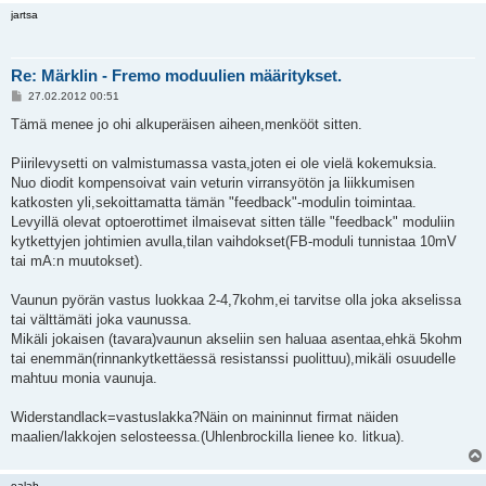
jartsa
Re: Märklin - Fremo moduulien määritykset.
V
27.02.2012 00:51
i
e
Tämä menee jo ohi alkuperäisen aiheen,menkööt sitten.
s
t
i
Piirilevysetti on valmistumassa vasta,joten ei ole vielä kokemuksia.
Nuo diodit kompensoivat vain veturin virransyötön ja liikkumisen
katkosten yli,sekoittamatta tämän "feedback"-modulin toimintaa.
Levyillä olevat optoerottimet ilmaisevat sitten tälle "feedback" moduliin
kytkettyjen johtimien avulla,tilan vaihdokset(FB-moduli tunnistaa 10mV
tai mA:n muutokset).
Vaunun pyörän vastus luokkaa 2-4,7kohm,ei tarvitse olla joka akselissa
tai välttämäti joka vaunussa.
Mikäli jokaisen (tavara)vaunun akseliin sen haluaa asentaa,ehkä 5kohm
tai enemmän(rinnankytkettäessä resistanssi puolittuu),mikäli osuudelle
mahtuu monia vaunuja.
Widerstandlack=vastuslakka?Näin on maininnut firmat näiden
maalien/lakkojen selosteessa.(Uhlenbrockilla lienee ko. litkua).
ealab