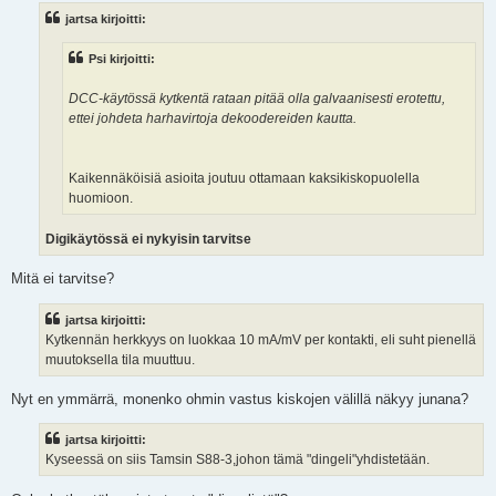
s
jartsa kirjoitti:
t
i
Psi kirjoitti:
DCC-käytössä kytkentä rataan pitää olla galvaanisesti erotettu,
ettei johdeta harhavirtoja dekoodereiden kautta.
Kaikennäköisiä asioita joutuu ottamaan kaksikiskopuolella
huomioon.
Digikäytössä ei nykyisin tarvitse
Mitä ei tarvitse?
jartsa kirjoitti:
Kytkennän herkkyys on luokkaa 10 mA/mV per kontakti, eli suht pienellä
muutoksella tila muuttuu.
Nyt en ymmärrä, monenko ohmin vastus kiskojen välillä näkyy junana?
jartsa kirjoitti:
Kyseessä on siis Tamsin S88-3,johon tämä "dingeli"yhdistetään.