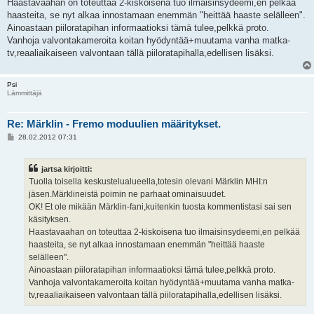
Haastavaahan on toteuttaa 2-kiskoisena tuo ilmaisinsydeemi,en pelkää
haasteita, se nyt alkaa innostamaan enemmän "heittää haaste selälleen".
Ainoastaan piiloratapihan informaatioksi tämä tulee,pelkkä proto.
Vanhoja valvontakameroita koitan hyödyntää+muutama vanha matka-
tv,reaaliaikaiseen valvontaan tällä piiloratapihalla,edellisen lisäksi.
Psi
Lämmittäjä
Re: Märklin - Fremo moduulien määritykset.
V
28.02.2012 07:31
i
e
s
jartsa kirjoitti:
t
i
Tuolla toisella keskustelualueella,totesin olevani Märklin MHI:n
jäsen.Märklineistä poimin ne parhaat ominaisuudet.
OK! Et ole mikään Märklin-fani,kuitenkin tuosta kommentistasi sai sen
käsityksen.
Haastavaahan on toteuttaa 2-kiskoisena tuo ilmaisinsydeemi,en pelkää
haasteita, se nyt alkaa innostamaan enemmän "heittää haaste
selälleen".
Ainoastaan piiloratapihan informaatioksi tämä tulee,pelkkä proto.
Vanhoja valvontakameroita koitan hyödyntää+muutama vanha matka-
tv,reaaliaikaiseen valvontaan tällä piiloratapihalla,edellisen lisäksi.