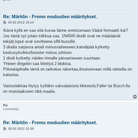
Re: Märklin - Fremo moduulien määritykset.
V
26.02.2012 18:14
i
e
Ikävä kyllä en saa sitä kuvaa tänne onnistumaan.Väärä formaatti kai?
s
Jos tästä nyt jotain tolkkua saa, 1N4500 diodit ovat ne määräävät
t
i
tekijät,loput ovat sovitteena s88-bussille.
3 diodia sarjassa anodi miinusraiteeseen,katodipää kytketty
keskusyksikko/booster miinus johtoon.
1 diodi kytketty näiden rinnalle päivastaseen suuntaan.
Yhteen dingeliin saa liitettyä 2 blokkia.
Piiloratapihalle tämä on tarkoitus rakentaa,ilmaisemaan millä raiteella on
kalustoa.
Vastuslakkaa löytyy kylläkin saksalaisista liikkeistä,Faller tai Busch:lla
on muistaakseen tätä maalia.
Psi
Lämmittäjä
Re: Märklin - Fremo moduulien määritykset.
V
26.02.2012 22:36
i
e