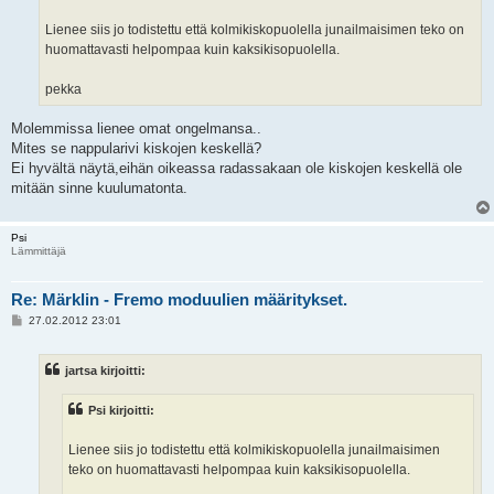
i
Lienee siis jo todistettu että kolmikiskopuolella junailmaisimen teko on
huomattavasti helpompaa kuin kaksikisopuolella.
pekka
Molemmissa lienee omat ongelmansa..
Mites se nappularivi kiskojen keskellä?
Ei hyvältä näytä,eihän oikeassa radassakaan ole kiskojen keskellä ole
mitään sinne kuulumatonta.
Psi
Lämmittäjä
Re: Märklin - Fremo moduulien määritykset.
V
27.02.2012 23:01
i
e
s
jartsa kirjoitti:
t
i
Psi kirjoitti:
Lienee siis jo todistettu että kolmikiskopuolella junailmaisimen
teko on huomattavasti helpompaa kuin kaksikisopuolella.