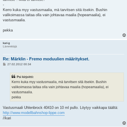
-
Kerro kuka myy vastusmaalia, mä tarvitsen sitä itsekin. Bushin
valikoimassa taitaa olla vain johtavaa maalia (hopeamaalia), ei
vastusmaalia.
pekka
kari-g
Lämmittäjä
Re: Märklin - Fremo moduulien määritykset.
V
27.02.2012 00:34
i
e
s
Psi kirjoitti:
t
i
Kerro kuka myy vastusmaalia, mä tarvitsen sitä itsekin. Bushin
valikoimassa taitaa olla vain johtavaa maalia (hopeamaalia), ei
vastusmaalia.
pekka
Vastusmaali Uhlenbrock 40410 on 10 ml pullo. Löytyy vaikkapa täältä:
http://www.modellbahnshop-lippe.com
//kari