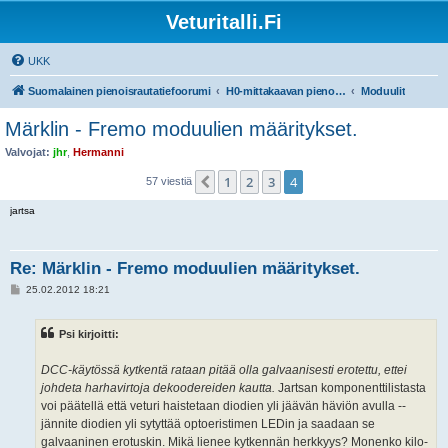
Veturitalli.Fi
UKK
Suomalainen pienoisrautatiefoorumi
H0-mittakaavan pienoisrautatiet
Moduulit
Märklin - Fremo moduulien määritykset.
Valvojat:
jhr
,
Hermanni
1
2
3
4
Edellinen
57 viestiä
jartsa
Re: Märklin - Fremo moduulien määritykset.
V
25.02.2012 18:21
i
e
s
Psi kirjoitti:
t
i
DCC-käytössä kytkentä rataan pitää olla galvaanisesti erotettu, ettei
johdeta harhavirtoja dekoodereiden kautta.
Jartsan komponenttilistasta
voi päätellä että veturi haistetaan diodien yli jäävän häviön avulla --
jännite diodien yli sytyttää optoeristimen LEDin ja saadaan se
galvaaninen erotuskin. Mikä lienee kytkennän herkkyys? Monenko kilo-