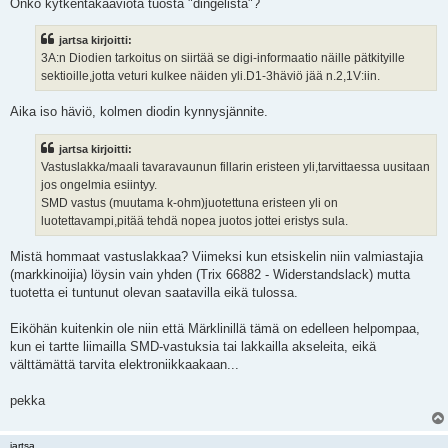
Onko kytkentäkaaviota tuosta "dingelistä"?
jartsa kirjoitti:
3A:n Diodien tarkoitus on siirtää se digi-informaatio näille pätkityille
sektioille,jotta veturi kulkee näiden yli.D1-3häviö jää n.2,1V:iin.
Aika iso häviö, kolmen diodin kynnysjännite.
jartsa kirjoitti:
Vastuslakka/maali tavaravaunun fillarin eristeen yli,tarvittaessa uusitaan
jos ongelmia esiintyy.
SMD vastus (muutama k-ohm)juotettuna eristeen yli on
luotettavampi,pitää tehdä nopea juotos jottei eristys sula.
Mistä hommaat vastuslakkaa? Viimeksi kun etsiskelin niin valmiastajia
(markkinoijia) löysin vain yhden (Trix 66882 - Widerstandslack) mutta
tuotetta ei tuntunut olevan saatavilla eikä tulossa.
Eiköhän kuitenkin ole niin että Märklinillä tämä on edelleen helpompaa,
kun ei tartte liimailla SMD-vastuksia tai lakkailla akseleita, eikä
välttämättä tarvita elektroniikkaakaan...
pekka
jartsa