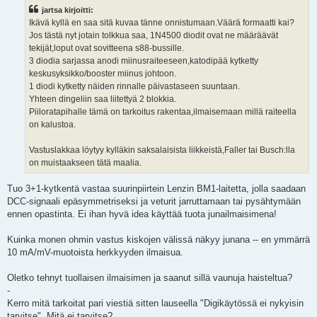
s
jartsa kirjoitti:
t
i
Ikävä kyllä en saa sitä kuvaa tänne onnistumaan.Väärä formaatti kai?
Jos tästä nyt jotain tolkkua saa, 1N4500 diodit ovat ne määräävät
tekijät,loput ovat sovitteena s88-bussille.
3 diodia sarjassa anodi miinusraiteeseen,katodipää kytketty
keskusyksikko/booster miinus johtoon.
1 diodi kytketty näiden rinnalle päivastaseen suuntaan.
Yhteen dingeliin saa liitettyä 2 blokkia.
Piiloratapihalle tämä on tarkoitus rakentaa,ilmaisemaan millä raiteella
on kalustoa.
Vastuslakkaa löytyy kylläkin saksalaisista liikkeistä,Faller tai Busch:lla
on muistaakseen tätä maalia.
Tuo 3+1-kytkentä vastaa suurinpiirtein Lenzin BM1-laitetta, jolla saadaan
DCC-signaali epäsymmetriseksi ja veturit jarruttamaan tai pysähtymään
ennen opastinta. Ei ihan hyvä idea käyttää tuota junailmaisimena!
Kuinka monen ohmin vastus kiskojen välissä näkyy junana -- en ymmärrä
10 mA/mV-muotoista herkkyyden ilmaisua.
Oletko tehnyt tuollaisen ilmaisimen ja saanut sillä vaunuja haisteltua?
-
Kerro mitä tarkoitat pari viestiä sitten lauseella "Digikäytössä ei nykyisin
tarvitse". Mitä ei tarvitse?