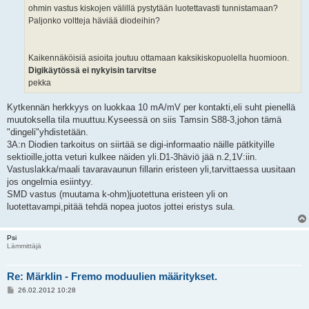
ohmin vastus kiskojen välillä pystytään luotettavasti tunnistamaan?
Paljonko voltteja häviää diodeihin?
Kaikennäköisiä asioita joutuu ottamaan kaksikiskopuolella huomioon.
Digikäytössä ei nykyisin tarvitse
pekka
Kytkennän herkkyys on luokkaa 10 mA/mV per kontakti,eli suht pienellä
muutoksella tila muuttuu.Kyseessä on siis Tamsin S88-3,johon tämä
"dingeli"yhdistetään.
3A:n Diodien tarkoitus on siirtää se digi-informaatio näille pätkityille
sektioille,jotta veturi kulkee näiden yli.D1-3häviö jää n.2,1V:iin.
Vastuslakka/maali tavaravaunun fillarin eristeen yli,tarvittaessa uusitaan
jos ongelmia esiintyy.
SMD vastus (muutama k-ohm)juotettuna eristeen yli on
luotettavampi,pitää tehdä nopea juotos jottei eristys sula.
Psi
Lämmittäjä
Re: Märklin - Fremo moduulien määritykset.
V
26.02.2012 10:28
i
e