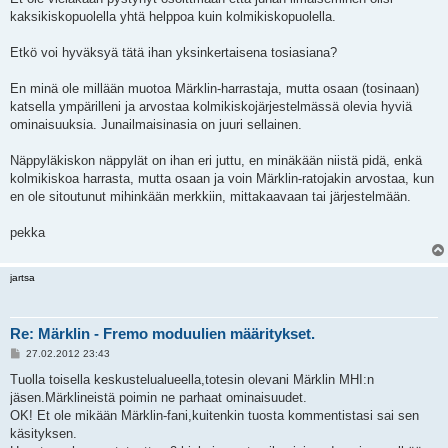
kaksikiskopuolella yhtä helppoa kuin kolmikiskopuolella.
Etkö voi hyväksyä tätä ihan yksinkertaisena tosiasiana?
En minä ole millään muotoa Märklin-harrastaja, mutta osaan (tosinaan)
katsella ympärilleni ja arvostaa kolmikiskojärjestelmässä olevia hyviä
ominaisuuksia. Junailmaisinasia on juuri sellainen.
Näppyläkiskon näppylät on ihan eri juttu, en minäkään niistä pidä, enkä
kolmikiskoa harrasta, mutta osaan ja voin Märklin-ratojakin arvostaa, kun
en ole sitoutunut mihinkään merkkiin, mittakaavaan tai järjestelmään.
pekka
jartsa
Re: Märklin - Fremo moduulien määritykset.
V
27.02.2012 23:43
i
e
Tuolla toisella keskustelualueella,totesin olevani Märklin MHI:n
s
jäsen.Märklineistä poimin ne parhaat ominaisuudet.
t
i
OK! Et ole mikään Märklin-fani,kuitenkin tuosta kommentistasi sai sen
käsityksen.