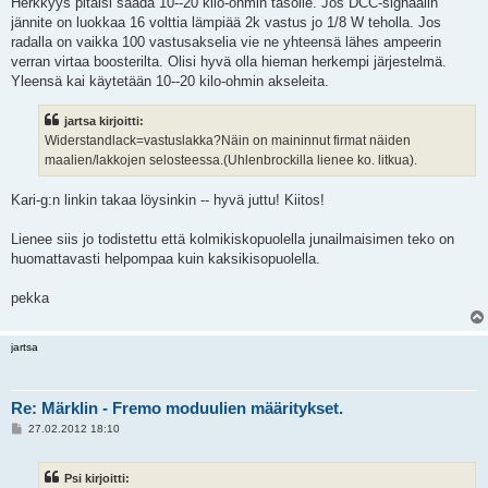
Herkkyys pitäisi saada 10--20 kilo-ohmin tasolle. Jos DCC-signaalin
jännite on luokkaa 16 volttia lämpiää 2k vastus jo 1/8 W teholla. Jos
radalla on vaikka 100 vastusakselia vie ne yhteensä lähes ampeerin
verran virtaa boosterilta. Olisi hyvä olla hieman herkempi järjestelmä.
Yleensä kai käytetään 10--20 kilo-ohmin akseleita.
jartsa kirjoitti:
Widerstandlack=vastuslakka?Näin on maininnut firmat näiden
maalien/lakkojen selosteessa.(Uhlenbrockilla lienee ko. litkua).
Kari-g:n linkin takaa löysinkin -- hyvä juttu! Kiitos!
Lienee siis jo todistettu että kolmikiskopuolella junailmaisimen teko on
huomattavasti helpompaa kuin kaksikisopuolella.
pekka
jartsa
Re: Märklin - Fremo moduulien määritykset.
V
27.02.2012 18:10
i
e
s
Psi kirjoitti:
t