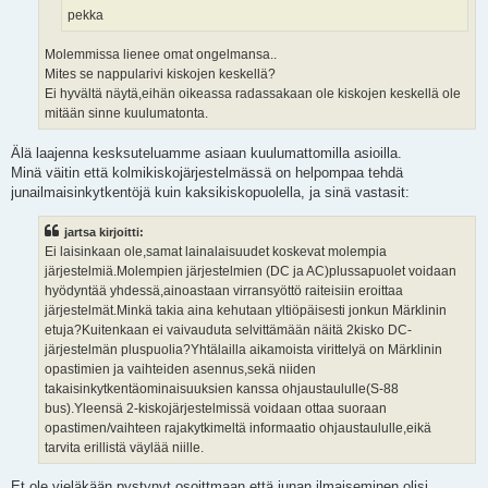
pekka
Molemmissa lienee omat ongelmansa..
Mites se nappularivi kiskojen keskellä?
Ei hyvältä näytä,eihän oikeassa radassakaan ole kiskojen keskellä ole
mitään sinne kuulumatonta.
Älä laajenna kesksuteluamme asiaan kuulumattomilla asioilla.
Minä väitin että kolmikiskojärjestelmässä on helpompaa tehdä
junailmaisinkytkentöjä kuin kaksikiskopuolella, ja sinä vastasit:
jartsa kirjoitti:
Ei laisinkaan ole,samat lainalaisuudet koskevat molempia
järjestelmiä.Molempien järjestelmien (DC ja AC)plussapuolet voidaan
hyödyntää yhdessä,ainoastaan virransyöttö raiteisiin eroittaa
järjestelmät.Minkä takia aina kehutaan yltiöpäisesti jonkun Märklinin
etuja?Kuitenkaan ei vaivauduta selvittämään näitä 2kisko DC-
järjestelmän pluspuolia?Yhtälailla aikamoista virittelyä on Märklinin
opastimien ja vaihteiden asennus,sekä niiden
takaisinkytkentäominaisuuksien kanssa ohjaustaululle(S-88
bus).Yleensä 2-kiskojärjestelmissä voidaan ottaa suoraan
opastimen/vaihteen rajakytkimeltä informaatio ohjaustaululle,eikä
tarvita erillistä väylää niille.
Et ole vieläkään pystynyt osoittmaan että junan ilmaiseminen olisi