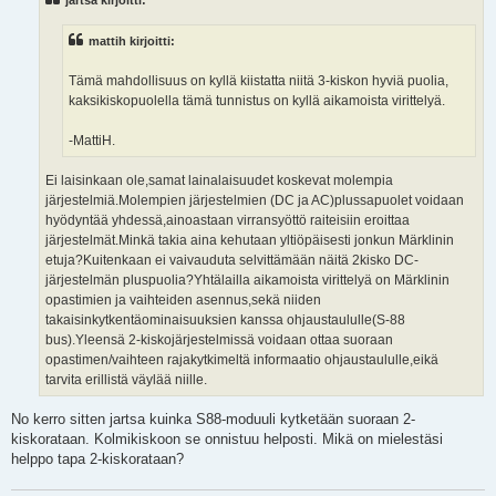
jartsa kirjoitti:
t
i
mattih kirjoitti:
Tämä mahdollisuus on kyllä kiistatta niitä 3-kiskon hyviä puolia,
kaksikiskopuolella tämä tunnistus on kyllä aikamoista virittelyä.
-MattiH.
Ei laisinkaan ole,samat lainalaisuudet koskevat molempia
järjestelmiä.Molempien järjestelmien (DC ja AC)plussapuolet voidaan
hyödyntää yhdessä,ainoastaan virransyöttö raiteisiin eroittaa
järjestelmät.Minkä takia aina kehutaan yltiöpäisesti jonkun Märklinin
etuja?Kuitenkaan ei vaivauduta selvittämään näitä 2kisko DC-
järjestelmän pluspuolia?Yhtälailla aikamoista virittelyä on Märklinin
opastimien ja vaihteiden asennus,sekä niiden
takaisinkytkentäominaisuuksien kanssa ohjaustaululle(S-88
bus).Yleensä 2-kiskojärjestelmissä voidaan ottaa suoraan
opastimen/vaihteen rajakytkimeltä informaatio ohjaustaululle,eikä
tarvita erillistä väylää niille.
No kerro sitten jartsa kuinka S88-moduuli kytketään suoraan 2-
kiskorataan. Kolmikiskoon se onnistuu helposti. Mikä on mielestäsi
helppo tapa 2-kiskorataan?