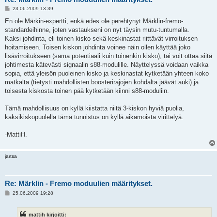
V
23.06.2009 13:39
i
e
En ole Märkin-expertti, enkä edes ole perehtynyt Märklin-fremo-
s
standardeihinne, joten vastaukseni on nyt täysin mutu-tuntumalla.
t
i
Kaksi johdinta, eli toinen kisko sekä keskinastat riittävät virroituksen
hoitamiseen. Toisen kiskon johdinta voinee näin ollen käyttää joko
lisävirroitukseen (sama potentiaali kuin toinenkin kisko), tai voit ottaa siitä
johtimesta kätevästi signaalin s88-modulille. Näyttelyssä voidaan vaikka
sopia, että yleisön puoleinen kisko ja keskinastat kytketään yhteen koko
matkalta (tietysti mahdollisten boosterirajojen kohdalta jäävät auki) ja
toisesta kiskosta toinen pää kytketään kiinni s88-moduliin.
Tämä mahdollisuus on kyllä kiistatta niitä 3-kiskon hyviä puolia,
kaksikiskopuolella tämä tunnistus on kyllä aikamoista virittelyä.
-MattiH.
jartsa
Re: Märklin - Fremo moduulien määritykset.
V
25.06.2009 19:28
i
e
s
mattih kirjoitti:
t