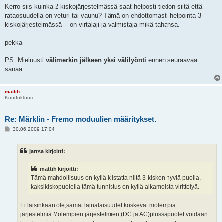
Kerro siis kuinka 2-kiskojärjestelmässä saat helposti tiedon siitä että
rataosuudella on veturi tai vaunu? Tämä on ehdottomasti helpointa 3-
kiskojärjestelmässä -- on virtalaji ja valmistaja mikä tahansa.
pekka
PS: Mieluusti
välimerkin jälkeen yksi välilyönti
ennen seuraavaa
sanaa.
mattih
Konduktööri
Re: Märklin - Fremo moduulien määritykset.
V
30.06.2009 17:04
i
e
s
jartsa kirjoitti:
t
i
mattih kirjoitti:
Tämä mahdollisuus on kyllä kiistatta niitä 3-kiskon hyviä puolia,
kaksikiskopuolella tämä tunnistus on kyllä aikamoista virittelyä.
Ei laisinkaan ole,samat lainalaisuudet koskevat molempia
järjestelmiä.Molempien järjestelmien (DC ja AC)plussapuolet voidaan