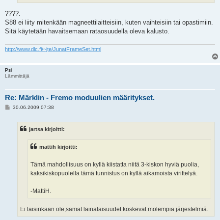
????.
S88 ei liity mitenkään magneettilaitteisiin, kuten vaihteisiin tai opastimiin.
Sitä käytetään havaitsemaan rataosuudella oleva kalusto.
http://www.dlc.fi/~jte/JunatFrameSet.html
Psi
Lämmittäjä
Re: Märklin - Fremo moduulien määritykset.
V
30.06.2009 07:38
i
e
s
jartsa kirjoitti:
t
i
mattih kirjoitti:
Tämä mahdollisuus on kyllä kiistatta niitä 3-kiskon hyviä puolia,
kaksikiskopuolella tämä tunnistus on kyllä aikamoista virittelyä.
-MattiH.
Ei laisinkaan ole,samat lainalaisuudet koskevat molempia järjestelmiä.