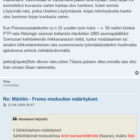
esimerkiksi kuvausta varten kantaa ulos luontoon, kuten esmes
Löylymäki-rata, jonka Unelma Löylymäestä -kirjan toimituskunta kantoi
ulos luontoon kirjan kuvitusta varten.
Kun Pienoisrautatiekerho ry:n 15 vuoden työn tulos -- n. 50 neliön kiinteä
PTP-rata Helsingin aseman kellarista hävitettiin 1983 asemapäällikkö
Sormusen kehittelemän rinkkavaraston tieltä, tuntui modulaarinen tai
ainakin lohkortakenteinen rata suuremmasta työmäärästäänkin huolimatta
ajatuksena entistä viehättävämmältä.
pekka[/quote]Noh olkoon näin,sitten.Tilasta puheen ollen,minulla rata olisi
ihan omaan tilaan rakennettu.
Tony
Lämmittäjä
Re: Märklin - Fremo moduulien määritykset.
V
22.06.2009 09:47
i
e
s
Hermanni kirjoitti:
t
i
3 Sähköistyksen määritykset.
Sähköliitännät moduuleissa
4mm banaaniliittimillä
(Naaras), lisäksi
3kpl