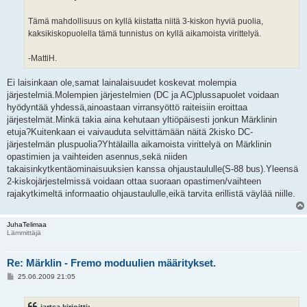
i
Tämä mahdollisuus on kyllä kiistatta niitä 3-kiskon hyviä puolia,
kaksikiskopuolella tämä tunnistus on kyllä aikamoista virittelyä.
-MattiH.
Ei laisinkaan ole,samat lainalaisuudet koskevat molempia
järjestelmiä.Molempien järjestelmien (DC ja AC)plussapuolet voidaan
hyödyntää yhdessä,ainoastaan virransyöttö raiteisiin eroittaa
järjestelmät.Minkä takia aina kehutaan yltiöpäisesti jonkun Märklinin
etuja?Kuitenkaan ei vaivauduta selvittämään näitä 2kisko DC-
järjestelmän pluspuolia?Yhtälailla aikamoista virittelyä on Märklinin
opastimien ja vaihteiden asennus,sekä niiden
takaisinkytkentäominaisuuksien kanssa ohjaustaululle(S-88 bus).Yleensä
2-kiskojärjestelmissä voidaan ottaa suoraan opastimen/vaihteen
rajakytkimeltä informaatio ohjaustaululle,eikä tarvita erillistä väylää niille.
JuhaTelimaa
Lämmittäjä
Re: Märklin - Fremo moduulien määritykset.
V
25.06.2009 21:05
i
e
s