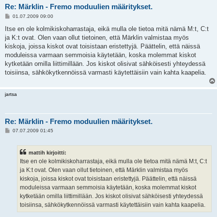
Re: Märklin - Fremo moduulien määritykset.
V
01.07.2009 09:00
i
e
Itse en ole kolmikiskoharrastaja, eikä mulla ole tietoa mitä nämä M:t, C:t
s
ja K:t ovat. Olen vaan ollut tietoinen, että Märklin valmistaa myös
t
i
kiskoja, joissa kiskot ovat toisistaan eristettyjä. Päättelin, että näissä
moduleissa varmaan semmoisia käytetään, koska molemmat kiskot
kytketään omilla liittimillään. Jos kiskot olisivat sähköisesti yhteydessä
toisiinsa, sähkökytkennöissä varmasti käytettäisiin vain kahta kaapelia.
jartsa
Re: Märklin - Fremo moduulien määritykset.
V
07.07.2009 01:45
i
e
s
mattih kirjoitti:
t
i
Itse en ole kolmikiskoharrastaja, eikä mulla ole tietoa mitä nämä M:t, C:t
ja K:t ovat. Olen vaan ollut tietoinen, että Märklin valmistaa myös
kiskoja, joissa kiskot ovat toisistaan eristettyjä. Päättelin, että näissä
moduleissa varmaan semmoisia käytetään, koska molemmat kiskot
kytketään omilla liittimillään. Jos kiskot olisivat sähköisesti yhteydessä
toisiinsa, sähkökytkennöissä varmasti käytettäisiin vain kahta kaapelia.