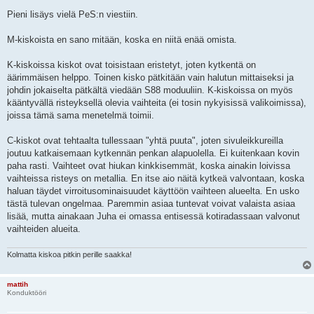
Pieni lisäys vielä PeS:n viestiin.
M-kiskoista en sano mitään, koska en niitä enää omista.
K-kiskoissa kiskot ovat toisistaan eristetyt, joten kytkentä on
äärimmäisen helppo. Toinen kisko pätkitään vain halutun mittaiseksi ja
johdin jokaiselta pätkältä viedään S88 moduuliin. K-kiskoissa on myös
kääntyvällä risteyksellä olevia vaihteita (ei tosin nykyisissä valikoimissa),
joissa tämä sama menetelmä toimii.
C-kiskot ovat tehtaalta tullessaan "yhtä puuta", joten sivuleikkureilla
joutuu katkaisemaan kytkennän penkan alapuolella. Ei kuitenkaan kovin
paha rasti. Vaihteet ovat hiukan kinkkisemmät, koska ainakin loivissa
vaihteissa risteys on metallia. En itse aio näitä kytkeä valvontaan, koska
haluan täydet virroitusominaisuudet käyttöön vaihteen alueelta. En usko
tästä tulevan ongelmaa. Paremmin asiaa tuntevat voivat valaista asiaa
lisää, mutta ainakaan Juha ei omassa entisessä kotiradassaan valvonut
vaihteiden alueita.
Kolmatta kiskoa pitkin perille saakka!
mattih
Konduktööri