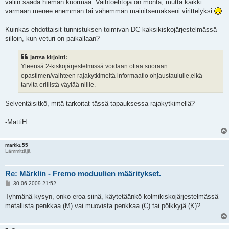
väliin saada hieman kuormaa. Vaihtoehtoja on monta, mutta kaikki
varmaan menee enemmän tai vähemmän mainitsemakseni virittelyksi
Kuinkas ehdottaisit tunnistuksen toimivan DC-kaksikiskojärjestelmässä
silloin, kun veturi on paikallaan?
jartsa kirjoitti:
Yleensä 2-kiskojärjestelmissä voidaan ottaa suoraan
opastimen/vaihteen rajakytkimeltä informaatio ohjaustaululle,eikä
tarvita erillistä väylää niille.
Selventäisitkö, mitä tarkoitat tässä tapauksessa rajakytkimellä?
-MattiH.
markku55
Lämmittäjä
Re: Märklin - Fremo moduulien määritykset.
V
30.06.2009 21:52
i
e
Tyhmänä kysyn, onko eroa siinä, käytetäänkö kolmikiskojärjestelmässä
s
metallista penkkaa (M) vai muovista penkkaa (C) tai pölkkyjä (K)?
t
i