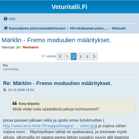
Veturitalli.Fi
UKK
Suomalainen pienoisrautatiefoorumi
H0-mittakaavan pienoisrautatiet
Moduulit
Märklin - Fremo moduulien määritykset.
Valvojat:
jhr
,
Hermanni
1
2
3
4
Edellinen
Seuraava
57 viestiä
Psi
Lämmittäjä
Re: Märklin - Fremo moduulien määritykset.
V
23.12.2008 19:54
i
e
s
Tony kirjoitti:
t
i
Mistä olette noita säädettäviä jalkoja hommanneet?
poraa puiseen jalkaan reikä ja upota sinne lyöntimutteri (
http://www.arvo-helat.fi/kauppa/images/ ... utteri.jpg
) ja sopiva siihen
sopiva ruuvi... Näytteytilojen lattiat on epätasiaisa, ja toisinaan myös
arkoja, ulkomailla on tapana panna lattian suojaksi ruuvin alle baarista