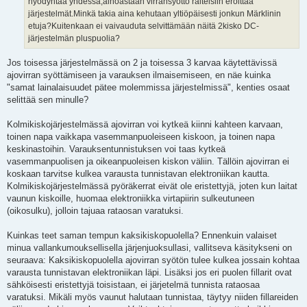
hyödyntää yhdessä,ainoastaan virransyöttö raiteisiin eroittaa
järjestelmät.Minkä takia aina kehutaan yltiöpäisesti jonkun Märklinin
etuja?Kuitenkaan ei vaivauduta selvittämään näitä 2kisko DC-
järjestelmän pluspuolia?
Jos toisessa järjestelmässä on 2 ja toisessa 3 karvaa käytettävissä
ajovirran syöttämiseen ja varauksen ilmaisemiseen, en näe kuinka
"samat lainalaisuudet pätee molemmissa järjestelmissä", kenties osaat
selittää sen minulle?
Kolmikiskojärjestelmässä ajovirran voi kytkeä kiinni kahteen karvaan,
toinen napa vaikkapa vasemmanpuoleiseen kiskoon, ja toinen napa
keskinastoihin. Varauksentunnistuksen voi taas kytkeä
vasemmanpuolisen ja oikeanpuoleisen kiskon väliin. Tällöin ajovirran ei
koskaan tarvitse kulkea varausta tunnistavan elektroniikan kautta.
Kolmikiskojärjestelmässä pyöräkerrat eivät ole eristettyjä, joten kun laitat
vaunun kiskoille, huomaa elektroniikka virtapiirin sulkeutuneen
(oikosulku), jolloin tajuaa rataosan varatuksi.
Kuinkas teet saman tempun kaksikiskopuolella? Ennenkuin valaiset
minua vallankumouksellisella järjenjuoksullasi, vallitseva käsitykseni on
seuraava: Kaksikiskopuolella ajovirran syötön tulee kulkea jossain kohtaa
varausta tunnistavan elektroniikan läpi. Lisäksi jos eri puolen fillarit ovat
sähköisesti eristettyjä toisistaan, ei järjetelmä tunnista rataosaa
varatuksi. Mikäli myös vaunut halutaan tunnistaa, täytyy niiden fillareiden