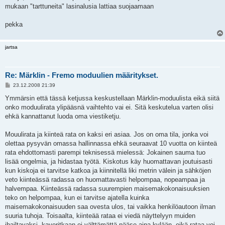
mukaan "tarttuneita" lasinalusia lattiaa suojaamaan
pekka
jartsa
Re: Märklin - Fremo moduulien määritykset.
V
23.12.2008 21:39
i
e
Ymmärsin että tässä ketjussa keskustellaan Märklin-moduulista eikä siitä
s
onko moduulirata ylipääsnä vaihtehto vai ei. Sitä keskutelua varten olisi
t
i
ehkä kannattanut luoda oma viestiketju.
Mouulirata ja kiinteä rata on kaksi eri asiaa. Jos on oma tila, jonka voi
olettaa pysyvän omassa hallinnassa ehkä seuraavat 10 vuotta on kiinteä
rata ehdottomasti parempi teknisessä mielessä: Jokainen sauma tuo
lisää ongelmia, ja hidastaa työtä. Kiskotus käy huomattavan joutuisasti
kun kiskoja ei tarvitse katkoa ja kiinnitellä liki metrin välein ja sähköjen
veto kiinteässä radassa on huomattavasti helpompaa, nopeampaa ja
halvempaa. Kiinteässä radassa suurempien maisemakokonaisuuksien
teko on helpompaa, kun ei tarvitse ajatella kuinka
maisemakokonaisuuden saa ovesta ulos, tai vaikka henkilöautoon ilman
suuria tuhoja. Toisaalta, kiinteää rataa ei viedä näyttelyyn muiden
ihailtavaksi, kaveritkaan ei välttämättä pääse aina kylään, eikä rataa voi