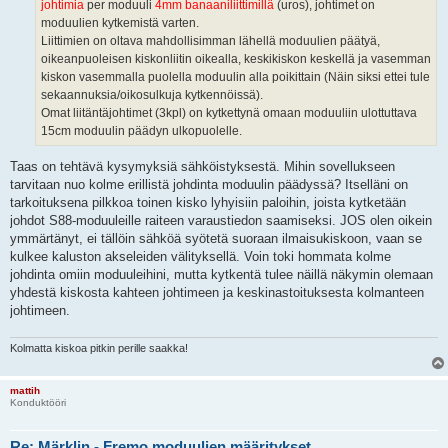
johtimia
per moduuli
4mm banaaniliittimillä
(uros), johtimet on
moduulien kytkemistä varten.
Liittimien on oltava mahdollisimman lähellä moduulien päätyä,
oikeanpuoleisen kiskonliitin oikealla, keskikiskon keskellä ja vasemman
kiskon vasemmalla puolella moduulin alla poikittain (Näin siksi ettei tule
sekaannuksia/oikosulkuja kytkennöissä).
Omat liitäntäjohtimet (3kpl) on kytkettynä omaan moduuliin ulottuttava
15cm moduulin päädyn ulkopuolelle.
Taas on tehtävä kysymyksiä sähköistyksestä. Mihin sovellukseen
tarvitaan nuo kolme erillistä johdinta moduulin päädyssä? Itselläni on
tarkoituksena pilkkoa toinen kisko lyhyisiin paloihin, joista kytketään
johdot S88-moduuleille raiteen varaustiedon saamiseksi. JOS olen oikein
ymmärtänyt, ei tällöin sähköä syötetä suoraan ilmaisukiskoon, vaan se
kulkee kaluston akseleiden välityksellä. Voin toki hommata kolme
johdinta omiin moduuleihini, mutta kytkentä tulee näillä näkymin olemaan
yhdestä kiskosta kahteen johtimeen ja keskinastoituksesta kolmanteen
johtimeen.
Kolmatta kiskoa pitkin perille saakka!
mattih
Konduktööri
Re: Märklin - Fremo moduulien määritykset.