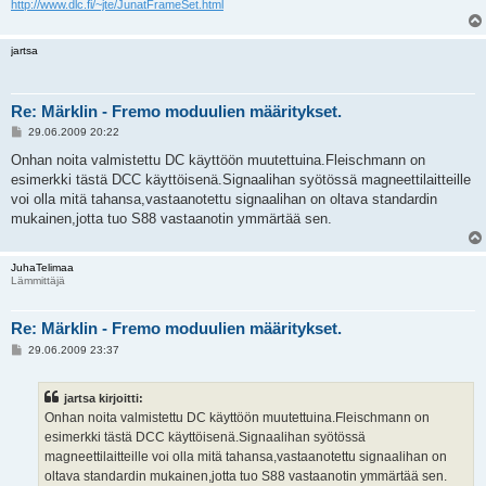
http://www.dlc.fi/~jte/JunatFrameSet.html
jartsa
Re: Märklin - Fremo moduulien määritykset.
V
29.06.2009 20:22
i
e
Onhan noita valmistettu DC käyttöön muutettuina.Fleischmann on
s
esimerkki tästä DCC käyttöisenä.Signaalihan syötössä magneettilaitteille
t
i
voi olla mitä tahansa,vastaanotettu signaalihan on oltava standardin
mukainen,jotta tuo S88 vastaanotin ymmärtää sen.
JuhaTelimaa
Lämmittäjä
Re: Märklin - Fremo moduulien määritykset.
V
29.06.2009 23:37
i
e
s
jartsa kirjoitti:
t
i
Onhan noita valmistettu DC käyttöön muutettuina.Fleischmann on
esimerkki tästä DCC käyttöisenä.Signaalihan syötössä
magneettilaitteille voi olla mitä tahansa,vastaanotettu signaalihan on
oltava standardin mukainen,jotta tuo S88 vastaanotin ymmärtää sen.