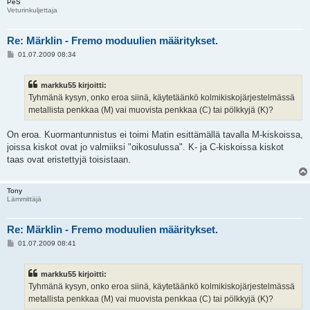
PeS
Veturinkuljettaja
Re: Märklin - Fremo moduulien määritykset.
V
01.07.2009 08:34
i
e
s
markku55 kirjoitti:
t
i
Tyhmänä kysyn, onko eroa siinä, käytetäänkö kolmikiskojärjestelmässä
metallista penkkaa (M) vai muovista penkkaa (C) tai pölkkyjä (K)?
On eroa. Kuormantunnistus ei toimi Matin esittämällä tavalla M-kiskoissa,
joissa kiskot ovat jo valmiiksi "oikosulussa". K- ja C-kiskoissa kiskot
taas ovat eristettyjä toisistaan.
Tony
Lämmittäjä
Re: Märklin - Fremo moduulien määritykset.
V
01.07.2009 08:41
i
e
s
markku55 kirjoitti:
t
i
Tyhmänä kysyn, onko eroa siinä, käytetäänkö kolmikiskojärjestelmässä
metallista penkkaa (M) vai muovista penkkaa (C) tai pölkkyjä (K)?