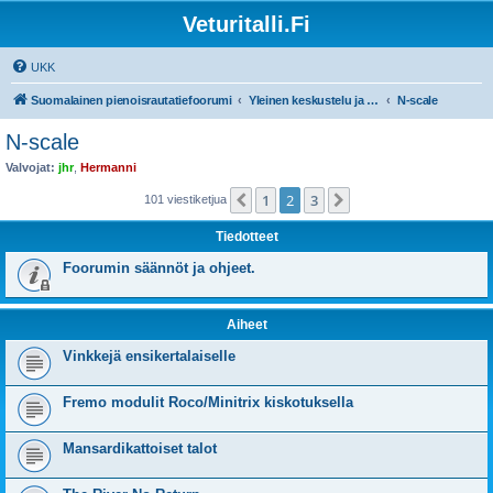
Veturitalli.Fi
UKK
Suomalainen pienoisrautatiefoorumi
Yleinen keskustelu ja muut mittakaavat
N-scale
N-scale
Valvojat:
jhr
,
Hermanni
1
2
3
Edellinen
Seuraava
101 viestiketjua
Tiedotteet
Foorumin säännöt ja ohjeet.
Aiheet
Vinkkejä ensikertalaiselle
Fremo modulit Roco/Minitrix kiskotuksella
Mansardikattoiset talot