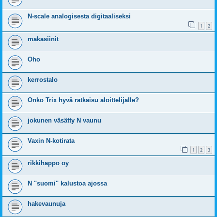
N-scale analogisesta digitaaliseksi
1
2
makasiinit
Oho
kerrostalo
Onko Trix hyvä ratkaisu aloittelijalle?
jokunen väsätty N vaunu
Vaxin N-kotirata
1
2
3
rikkihappo oy
N "suomi" kalustoa ajossa
hakevaunuja