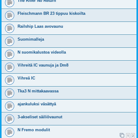
The River No Return
Fleischmann BR 23 tippuu kiskoilta
Railship Laas avovaunu
Suomimalleja
N suomikalustoa videolla
Vihreitä IC vaunuja ja Dm8
Vihreä IC
Tka3 N mittakaavassa
ajankuluksi väsättyä
3-akseliset säiliövaunut
N Fremo modulit
1
2