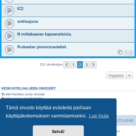
IC2
sotilasjuna
N mittakaavan kapearaiteisia.
N-skaalan pienoisrautatiet.
1
2
1
2
3
Edellinen
Seuraava
101 viestiketjua
Hyppää
KESKUSTELUALUEEN OIKEUDET
Et voi
kirjoittaa uusia viestejä
Et voi
vastata viestiketjuihin
Et voi
muokata omia viestejäsi
Tämä sivusto käyttää evästeitä parhaan
Et voi
poistaa omia viestejäsi
Et voi
lähettää liitetiedostoja
käyttäjäkokemuksen varmistamiseksi.
Lue lisää
Suomalainen pienoisrautatiefoorumi
Kaikki ajat ovat
UTC+03:00
Selvä!
Keskustelufoorumin ohjelmisto
phpBB
® Forum Software © phpBB Limited