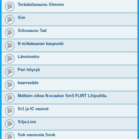
Teräskelavaunu Shmmn
Sim
Siilovaunu Tad
N mittakaavan kaupunki
Länsimetro
Pari höyryä
kaarresäde
Melkein oikea N-scaalan Sm5 FLIRT Liliputilta.
Sr1 ja IC vaunut
Silja-Line
Sob vaunusta Sonk