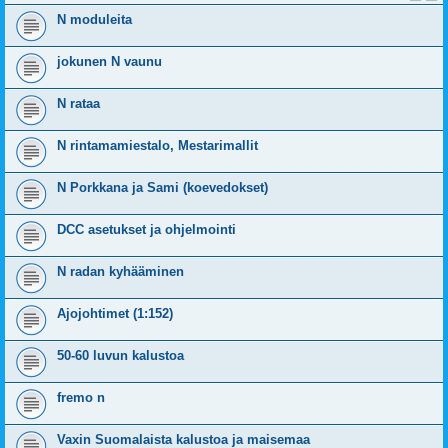
N moduleita
jokunen N vaunu
N rataa
N rintamamiestalo, Mestarimallit
N Porkkana ja Sami (koevedokset)
DCC asetukset ja ohjelmointi
N radan kyhääminen
Ajojohtimet (1:152)
50-60 luvun kalustoa
fremo n
Vaxin Suomalaista kalustoa ja maisemaa