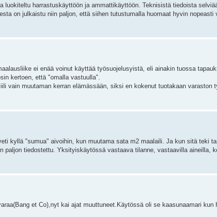
 luokiteltu harrastuskäyttöön ja ammattikäyttöön. Teknisistä tiedoista selviää
esta on julkaistu niin paljon, että siihen tutustumalla huomaat hyvin nopeasti 
alausliike ei enää voinut käyttää työsuojelusyistä, eli ainakin tuossa tapa
tosin kertoen, että "omalla vastuulla".
iviili vain muutaman kerran elämässään, siksi en kokenut tuotakaan varaston
veti kyllä "sumua" aivoihin, kun muutama sata m2 maalaili. Ja kun sitä teki ta
n paljon tiedostettu. Yksityiskäytössä vastaava tilanne, vastaavilla aineilla, k
tavaraa(Bang et Co),nyt kai ajat muuttuneet.Käytössä oli se kaasunaamari kun ha