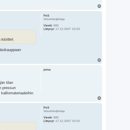
Y
l
ö
PeS
s
Veturinkuljettaja
Viestit:
990
Liittynyt:
17.12.2007 10:03
käsitteli.
 käsikauppaan
Y
l
ö
jartsa
s
jän tilan
an pressun
kalliomateriaaleihin.
Y
l
ö
PeS
s
Veturinkuljettaja
Viestit:
990
Liittynyt:
17.12.2007 10:03