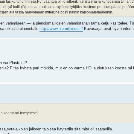
tään lasikuituhommissa.Pur vaahtoa oli jo silloinkin,eristeenä ja kuituosissa tyhjän 
i tehtyä kalliojäljitelmää,ruuttaa spraytölkin tyhjäksi kostean pressun päälle,perää
s(en ala tässä neuvomaan miten)helposti näihin kalliomateriaaleihin.
ien valamiseen — ja pienoismalliosien valamistahan tämä ketju käsittelee. T
ssa oikealle planeetalle
http://www.alumilite.com/
Kuvasarjat ovat hyvin informa
 vai Plastruct?
reeniä? Pitäs kyhätä pari mökkiä, mut en oo varma HO laudotuksen koosta tai 
n koosta tai leveydestä.
,sota-aikojen jälkeen taloissa käytettiin sitä mitä oli saatavilla.