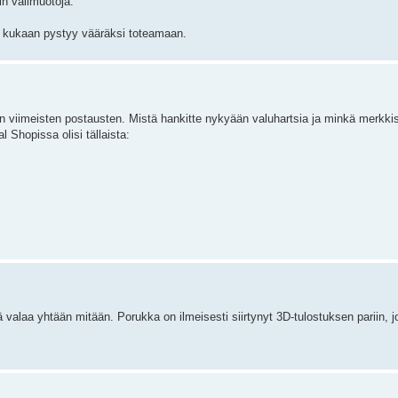
in välimuotoja.
in kukaan pystyy vääräksi toteamaan.
un viimeisten postausten. Mistä hankitte nykyään valuhartsia ja minkä merkkis
l Shopissa olisi tällaista:
ää valaa yhtään mitään. Porukka on ilmeisesti siirtynyt 3D-tulostuksen pariin, 