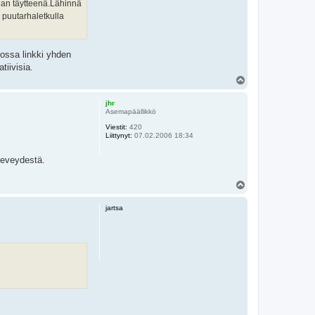
tilan täytteenä.Lähinnä
n puutarhaletkulla
uossa linkki yhden
tiivisia.
Y
l
ö
jhr
s
Asemapäällikkö
Viestit:
420
Liittynyt:
07.02.2006 18:34
leveydestä.
Y
l
ö
jartsa
s