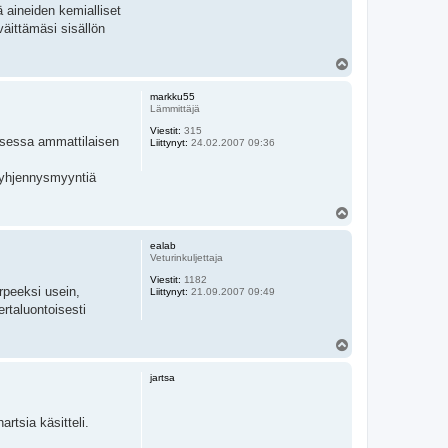
 aineiden kemialliset
väittämäsi sisällön
Y
l
ö
markku55
s
Lämmittäjä
Viestit:
315
uksessa ammattilaisen
Liittynyt:
24.02.2007 09:36
 tyhjennysmyyntiä
Y
l
ö
ealab
s
Veturinkuljettaja
Viestit:
1182
rpeeksi usein,
Liittynyt:
21.09.2007 09:49
ertaluontoisesti
Y
l
ö
jartsa
s
rtsia käsitteli.