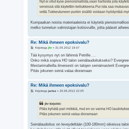
i
Nyt ei ollut kyse pienoismallista,vaan hartsista jota käyte
veneissä sitä käytettiin kellukkeena.Pur:ista saa mukavast
vettä.Tukkeutuneen purkin sisältö voidaan hyödyntää myö
Kumpaakan noista materiaaleista ei käytetä pienoismallios
melko tunnetun valmistajan kotisivuille, jotta pääset aihee
Re: Mikä ihmeen epoksivalu?
V
Kirjoittaja
jhr
»
31.05.2012 19:47
i
e
Tää kysymys nyt on lähinnä Petrille.....
s
Onko mikä sopiva HO talon seinälaudoitukseksi? Evergreen
t
i
Mestarimalleilla ilmeisesti on talojen seinämasterit Everg
Pitäs jokunen seinä valaa dioramaan
Re: Mikä ihmeen epoksivalu?
V
Kirjoittaja
jartsa
»
20.06.2012 22:05
i
e
s
jhr kirjoitti:
t
i
Pitäs kyhätä pari mökkiä, mut en oo varma HO laudotukse
Pitäs jokunen seinä valaa dioramaan
Seinälaudoitus on leveydeltään (100-180mm) oikeissa taloissa