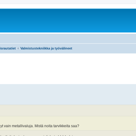
srautatiet
Valmistustekniikka ja työvälineet
t vain metallivaluja. Mistä noita tarvikkeita saa?