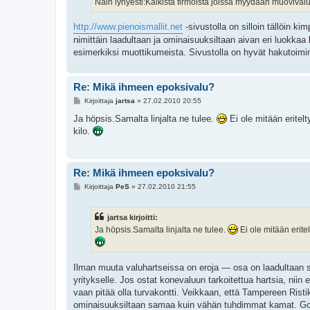
Näin lyhyesti:Kaikista firmoista joissa myydään muovivalut
http://www.pienoismallit.net
-sivustolla on silloin tällöin 
nimittäin laadultaan ja ominaisuuksiltaan aivan eri luokka
esimerkiksi muottikumeista. Sivustolla on hyvät hakutoimi
Re: Mikä ihmeen epoksivalu?
V
Kirjoittaja
jartsa
»
27.02.2010 20:55
i
e
Ja höpsis.Samalta linjalta ne tulee.
Ei ole mitään eritelt
s
kilo.
t
i
Re: Mikä ihmeen epoksivalu?
V
Kirjoittaja
PeS
»
27.02.2010 21:55
i
e
s
jartsa kirjoitti:
t
i
Ja höpsis.Samalta linjalta ne tulee.
Ei ole mitään eritel
Ilman muuta valuhartseissa on eroja — osa on laadultaan sel
yritykselle. Jos ostat konevaluun tarkoitettua hartsia, nii
vaan pitää olla turvakontti. Veikkaan, että Tampereen Ris
ominaisuuksiltaan samaa kuin vähän tuhdimmat kamat. Googl