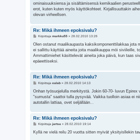
ominaisuuksiensa ja sisältämisensä kemikaalien perusteella
erot, kuten kuten myös käyttökohteet. Kirjallisuuttakin aihe
olevan virheellsen.
Re: Mikä ihmeen epoksivalu?
V
Kirjoittaja
markku55
»
28.02.2010 13:26
i
e
Olen ostanut maalikaupasta kaksikomponenttilakkaa jota ma
s
ei sallittu käyttää aineita joita maalikauppa möi siviileille, 
t
i
Ammattimiehet käsittelevät aineita joka päivä, kun taas s
epäeettiseksi.
Re: Mikä ihmeen epoksivalu?
V
Kirjoittaja
ealab
»
28.02.2010 14:13
i
e
Onhan työsuojelulla merkitystä. Jokin 60-70- luvun Epirex 
s
"sumusta" saattoi tulla pysyvää. Vaikka tuolloin asiaa ei nii
t
i
autotallin lattiaa, ovet seljällään...
Re: Mikä ihmeen epoksivalu?
V
Kirjoittaja
jartsa
»
28.02.2010 19:14
i
e
Kyllä ne vielä reilu 20 vuotta sitten myivät yksityisllekin 
s
t