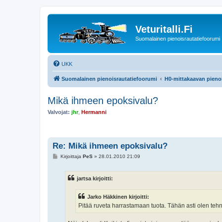
Veturitalli.Fi
Suomalainen pienoisrautatiefoorumi
UKK
Suomalainen pienoisrautatiefoorumi
H0-mittakaavan pienoi
Mikä ihmeen epoksivalu?
Valvojat:
jhr
,
Hermanni
Re: Mikä ihmeen epoksivalu?
V
Kirjoittaja
PeS
»
28.01.2010 21:09
i
e
s
jartsa kirjoitti:
t
i
Jarko Häkkinen kirjoitti:
Pitää ruveta harrastamaan tuota. Tähän asti olen tehny