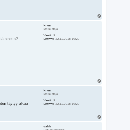
Y
l
ö
Knorr
s
Matkustaja
Viestit:
9
iä aineita?
Liittynyt:
22.11.2016 10:29
Y
l
ö
Knorr
s
Matkustaja
Viestit:
9
joten täytyy alkaa
Liittynyt:
22.11.2016 10:29
Y
l
ö
ealab
s
Veturinkuljettaja