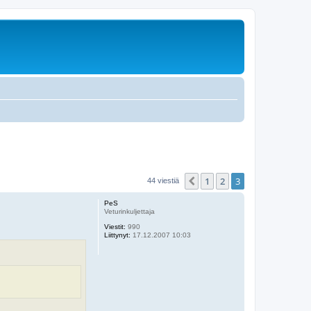
1
2
3
Edellinen
44 viestiä
PeS
Veturinkuljettaja
Viestit:
990
Liittynyt:
17.12.2007 10:03