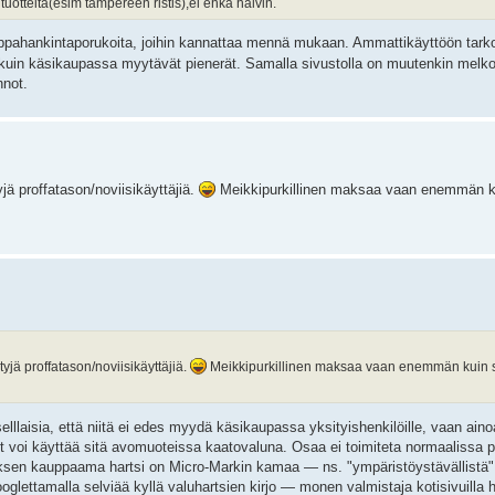
uotteita(esim tampereen ristis),ei ehkä halvin.
kimppahankintaporukoita, joihin kannattaa mennä mukaan. Ammattikäyttöön tarkoi
a kuin käsikaupassa myytävät pienerät. Samalla sivustolla on muutenkin melko
nnot.
yjä proffatason/noviisikäyttäjiä.
Meikkipurkillinen maksaa vaan enemmän ku
tyjä proffatason/noviisikäyttäjiä.
Meikkipurkillinen maksaa vaan enemmän kuin saa
llaisia, että niitä ei edes myydä käsikaupassa yksityishenkilöille, vaan aino
n et voi käyttää sitä avomuoteissa kaatovaluna. Osaa ei toimiteta normaalissa p
tiksen kauppaama hartsi on Micro-Markin kamaa — ns. "ympäristöystävällistä"
ettamalla selviää kyllä valuhartsien kirjo — monen valmistaja kotisivuilla h