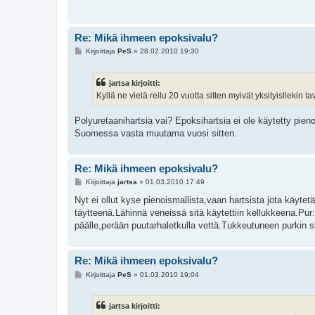
i
Re: Mikä ihmeen epoksivalu?
V
Kirjoittaja
PeS
»
28.02.2010 19:30
i
e
s
jartsa kirjoitti:
t
i
Kyllä ne vielä reilu 20 vuotta sitten myivät yksityisllekin
Polyuretaanihartsia vai? Epoksihartsia ei ole käytetty pie
Suomessa vasta muutama vuosi sitten.
Re: Mikä ihmeen epoksivalu?
V
Kirjoittaja
jartsa
»
01.03.2010 17:49
i
e
Nyt ei ollut kyse pienoismallista,vaan hartsista jota käytetä
s
täytteenä.Lähinnä veneissä sitä käytettiin kellukkeena.Pur:
t
i
päälle,perään puutarhaletkulla vettä.Tukkeutuneen purkin s
Re: Mikä ihmeen epoksivalu?
V
Kirjoittaja
PeS
»
01.03.2010 19:04
i
e
s
jartsa kirjoitti:
t