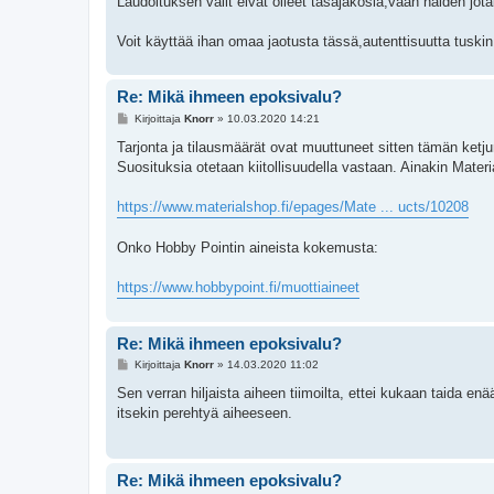
Laudoituksen välit eivät olleet tasajakosia,vaan näiden jota
Voit käyttää ihan omaa jaotusta tässä,autenttisuutta tusk
Re: Mikä ihmeen epoksivalu?
V
Kirjoittaja
Knorr
»
10.03.2020 14:21
i
e
Tarjonta ja tilausmäärät ovat muuttuneet sitten tämän ketj
s
Suosituksia otetaan kiitollisuudella vastaan. Ainakin Materia
t
i
https://www.materialshop.fi/epages/Mate ... ucts/10208
Onko Hobby Pointin aineista kokemusta:
https://www.hobbypoint.fi/muottiaineet
Re: Mikä ihmeen epoksivalu?
V
Kirjoittaja
Knorr
»
14.03.2020 11:02
i
e
Sen verran hiljaista aiheen tiimoilta, ettei kukaan taida en
s
itsekin perehtyä aiheeseen.
t
i
Re: Mikä ihmeen epoksivalu?