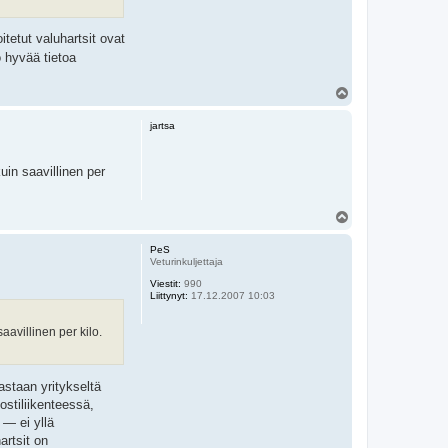
tetut valuhartsit ovat
 hyvää tietoa
Y
l
ö
jartsa
s
in saavillinen per
Y
l
ö
PeS
s
Veturinkuljettaja
Viestit:
990
Liittynyt:
17.12.2007 10:03
villinen per kilo.
astaan yritykseltä
ostiliikenteessä,
 — ei yllä
artsit on