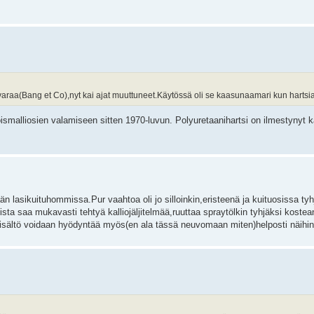
 tavaraa(Bang et Co),nyt kai ajat muuttuneet.Käytössä oli se kaasunaamari kun hartsia 
noismalliosien valamiseen sitten 1970-luvun. Polyuretaanihartsi on ilmestynyt
än lasikuituhommissa.Pur vaahtoa oli jo silloinkin,eristeenä ja kuituosissa tyh
ista saa mukavasti tehtyä kalliojäljitelmää,ruuttaa spraytölkin tyhjäksi koste
isältö voidaan hyödyntää myös(en ala tässä neuvomaan miten)helposti näihin 