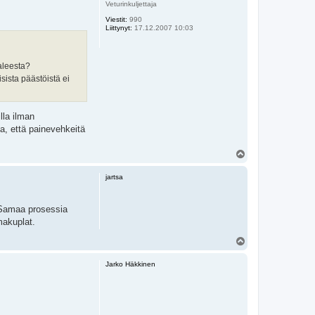
s
Veturinkuljettaja
Viestit:
990
Liittynyt:
17.12.2007 10:03
aleesta?
isista päästöistä ei
lla ilman
a, että painevehkeitä
Y
l
ö
jartsa
s
ä.Samaa prosessia
makuplat.
Y
l
ö
Jarko Häkkinen
s