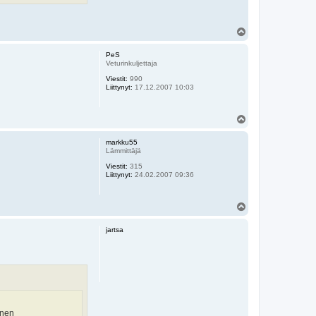
Y
l
ö
PeS
s
Veturinkuljettaja
Viestit:
990
Liittynyt:
17.12.2007 10:03
Y
l
ö
markku55
s
Lämmittäjä
Viestit:
315
Liittynyt:
24.02.2007 09:36
Y
l
ö
jartsa
s
inen