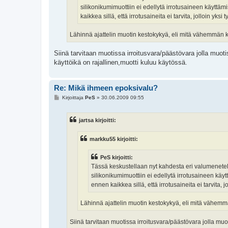
silikonikumimuottiin ei edellytä irrotusaineen käyttä
kaikkea sillä, että irrotusaineita ei tarvita, jolloin yksi
Lähinnä ajattelin muotin kestokykyä, eli mitä vähemmän 
Siinä tarvitaan muotissa irroitusvara/päästövara jolla muo
käyttöikä on rajallinen,muotti kuluu käytössä.
Re: Mikä ihmeen epoksivalu?
V
Kirjoittaja
PeS
»
30.06.2009 09:55
i
e
s
jartsa kirjoitti:
t
i
markku55 kirjoitti:
PeS kirjoitti:
Tässä keskustellaan nyt kahdesta eri valumenetelmä
silikonikumimuottiin ei edellytä irrotusaineen käy
ennen kaikkea sillä, että irrotusaineita ei tarvita, 
Lähinnä ajattelin muotin kestokykyä, eli mitä vähemm
Siinä tarvitaan muotissa irroitusvara/päästövara jolla mu