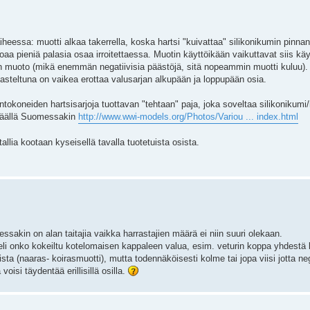
heessa: muotti alkaa takerrella, koska hartsi "kuivattaa" silikonikumin pinna
toaa pieniä palasia osaa irroitettaessa. Muotin käyttöikään vaikuttavat siis kä
an muoto (mikä enemmän negatiivisia päästöjä, sitä nopeammin muotti kuluu). 
kasteltuna on vaikea erottaa valusarjan alkupään ja loppupään osia.
entokoneiden hartsisarjoja tuottavan "tehtaan" paja, joka soveltaa silikonikumi/
 täällä Suomessakin
http://www.wwi-models.org/Photos/Variou ... index.html
allia kootaan kyseisellä tavalla tuotetuista osista.
essakin on alan taitajia vaikka harrastajien määrä ei niin suuri olekaan.
 eli onko kokeiltu kotelomaisen kappaleen valua, esim. veturin koppa yhdestä
sta (naaras- koirasmuotti), mutta todennäköisesti kolme tai jopa viisi jotta neg
oisi täydentää erillisillä osilla.