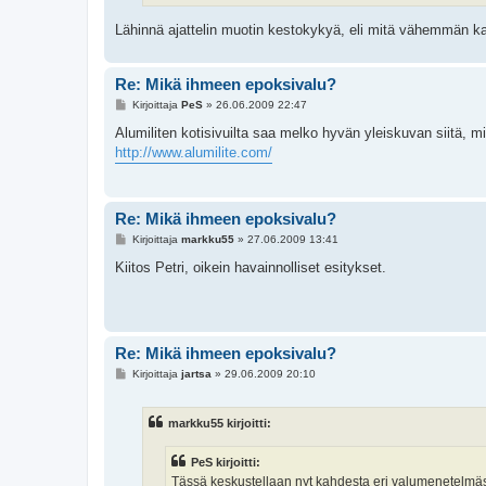
Lähinnä ajattelin muotin kestokykyä, eli mitä vähemmän ka
Re: Mikä ihmeen epoksivalu?
V
Kirjoittaja
PeS
»
26.06.2009 22:47
i
e
Alumiliten kotisivuilta saa melko hyvän yleiskuvan siitä, 
s
http://www.alumilite.com/
t
i
Re: Mikä ihmeen epoksivalu?
V
Kirjoittaja
markku55
»
27.06.2009 13:41
i
e
Kiitos Petri, oikein havainnolliset esitykset.
s
t
i
Re: Mikä ihmeen epoksivalu?
V
Kirjoittaja
jartsa
»
29.06.2009 20:10
i
e
s
markku55 kirjoitti:
t
i
PeS kirjoitti:
Tässä keskustellaan nyt kahdesta eri valumenetelmästä