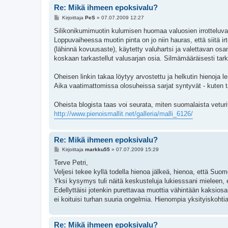
Re: Mikä ihmeen epoksivalu?
V
Kirjoittaja
PeS
»
07.07.2009 12:27
i
e
Silikonikumimuotin kulumisen huomaa valuosien irrotteluvai
s
Loppuvaiheessa muotin pinta on jo niin hauras, että siitä ir
t
i
(lähinnä kovuusaste), käytetty valuhartsi ja valettavan os
koskaan tarkastellut valusarjan osia. Silmämääräisesti tar
Oheisen linkin takaa löytyy arvostettu ja helkutin hienoja l
Aika vaatimattomissa olosuheissa sarjat syntyvät - kuten
Oheista blogista taas voi seurata, miten suomalaista veturit
http://www.pienoismallit.net/galleria/malli_6126/
Re: Mikä ihmeen epoksivalu?
V
Kirjoittaja
markku55
»
07.07.2009 15:29
i
e
Terve Petri,
s
Veljesi tekee kyllä todella hienoa jälkeä, hienoa, että Suom
t
i
Yksi kysymys tuli näitä keskusteluja lukiesssani mieleen,
Edellyttäisi jotenkin purettavaa muottia vähintään kaksiosai
ei koituisi turhan suuria ongelmia. Hienompia yksityiskohtia v
Re: Mikä ihmeen epoksivalu?