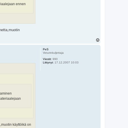
eriaalejaan ennen
hetta,muotin
Y
l
ö
PeS
s
Veturinkuljettaja
Viestit:
990
Liittynyt:
17.12.2007 10:03
alaminen
materiaalejaan
a,muotin käyttöikä on