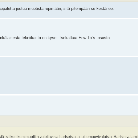
ppaletta joutuu muotista repimään, sitä pitempään se kestänee.
minkälaisesta tekniikasta on kyse. Tsekatkaa How To´s -osasto.
: silikonikumimuottiin valettavista hartseista ja lujitemuovivaluista. Hartsin valam