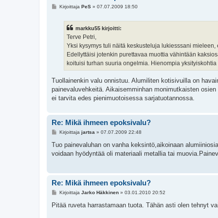
V
Kirjoittaja
PeS
»
07.07.2009 18:50
i
e
s
markku55 kirjoitti:
t
i
Terve Petri,
Yksi kysymys tuli näitä keskusteluja lukiesssani mieleen
Edellyttäisi jotenkin purettavaa muottia vähintään kaksiosa
koituisi turhan suuria ongelmia. Hienompia yksityiskohtia vo
Tuollainenkin valu onnistuu. Alumiliten kotisivuilla on hava
painevaluvehkeitä. Aikaisemminhan monimutkaisten osien val
ei tarvita edes pienimuotoisessa sarjatuotannossa.
Re: Mikä ihmeen epoksivalu?
V
Kirjoittaja
jartsa
»
07.07.2009 22:48
i
e
Tuo painevaluhan on vanha keksintö,aikoinaan alumiiniosia 
s
voidaan hyödyntää oli materiaali metallia tai muovia.Painev
t
i
Re: Mikä ihmeen epoksivalu?
V
Kirjoittaja
Jarko Häkkinen
»
03.01.2010 20:52
i
e
Pitää ruveta harrastamaan tuota. Tähän asti olen tehnyt vai
s
t