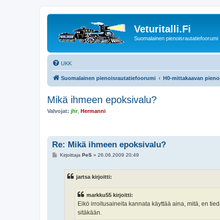
Veturitalli.Fi
Suomalainen pienoisrautatiefoorumi
UKK
Suomalainen pienoisrautatiefoorumi
H0-mittakaavan pienoi
Mikä ihmeen epoksivalu?
Valvojat:
jhr
,
Hermanni
Re: Mikä ihmeen epoksivalu?
V
Kirjoittaja
PeS
»
26.06.2009 20:49
i
e
s
jartsa kirjoitti:
t
i
markku55 kirjoitti:
Eikö irroitusaineita kannata käyttää aina, mitä, en tie
sitäkään.