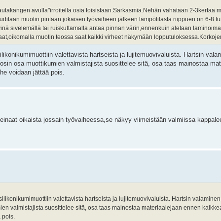
rautakangen avulla"irroitella osia toisistaan.Sarkasmia.Nehän vahataan 2-3kertaa m
)suditaan muotin pintaan.jokaisen työvaiheen jälkeen lämpötilasta riippuen on 6-8 t
yinä sivelemällä tai ruiskuttamalla antaa pinnan värin,ennenkuin aletaan laminoima
aat,oikomalla muotin teossa saat kaikki virheet näkymään lopputuloksessa.Korkojen
ikonikumimuottiin valettavista hartseista ja lujitemuovivaluista. Hartsin vala
 Tosin osa muottikumien valmistajista suosittelee sitä, osa taas mainostaa ma
aihe voidaan jättää pois.
meinaat oikaista jossain työvaiheessa,se näkyy viimeistään valmiissa kappale
ikonikumimuottiin valettavista hartseista ja lujitemuovivaluista. Hartsin valaminen
ien valmistajista suosittelee sitä, osa taas mainostaa materiaalejaan ennen kaikkea 
ä pois.