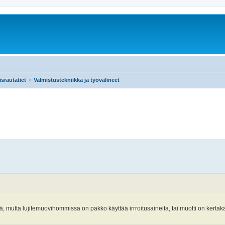
srautatiet
Valmistustekniikka ja työvälineet
dä, mutta lujitemuovihommissa on pakko käyttää irrroitusaineita, tai muotti on kertak