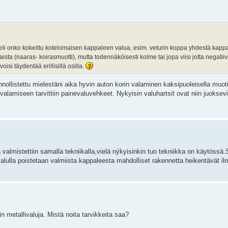
, eli onko kokeiltu kotelomaisen kappaleen valua, esim. veturin koppa yhdestä kapp
ista (naaras- koirasmuotti), mutta todennäköisesti kolme tai jopa viisi jotta negatiiv
isi täydentää erillisillä osilla.
innollistettu mielestäni aika hyvin auton korin valaminen kaksipuoleisella muoti
amiseen tarvittiin painevaluvehkeet. Nykyisin valuhartsit ovat niin juoksevi
valmistettiin samalla tekniikalla,vielä nýkyisinkin tuo tekniikka on käytöss
alulla poistetaan valmiista kappaleesta mahdolliset rakennetta heikentävät il
n metallivaluja. Mistä noita tarvikkeita saa?