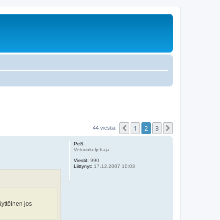
1
2
3
Edellinen
Seuraava
44 viestiä
PeS
Veturinkuljettaja
Viestit:
990
Liittynyt:
17.12.2007 10:03
äyttöinen jos