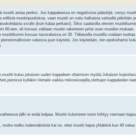
 muotti antaa periksi. Jos kappaleessa on negatiivisia päästöjä, venyy muotti
erillistä muotinpuoliskoa, vaan muotti on voitu halkaista veitsellä pitkittäin p
isukohdasta sivulle (kuin kalaa perkaisi). Siksi saatavilla olevien muottikum
oin 60:een, eli kovuus valitaan muotin rakenteen ja/tai osan muodon mukaan
uottikumin kovuus tasovaluissa on 30. Tällaisella muotilla voidaan tuottaa
 pienoismalliosien valuissa juuri käytetä. Jos käytetään, niin epoksihartsi kul
.
se,muotti kuluu jokaisen uuden kappaleen ottamisen myötä.Jokaisen kopioitav
ti,pienissä kylläkin.Vertaile vaikka mikroskoopilla,otettujen kappaleiden la
 vaiheessa jälki ei enää kelpaa. Muotin kuluminen tosin kiihtyy varmaan loppua
utta melko todennäköistä kai on, ettei muotti hajoa yhtäkkiä kun 40 valua 