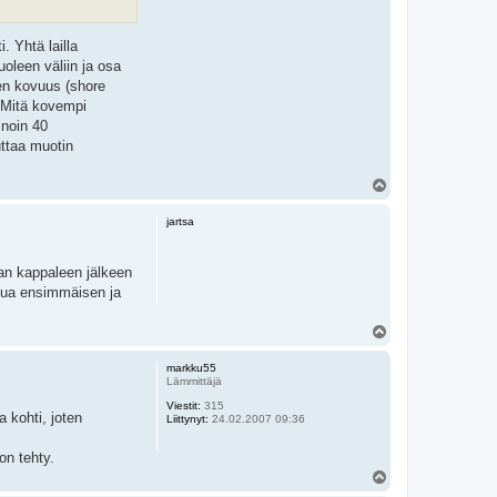
. Yhtä lailla
uoleen väliin ja osa
ien kovuus (shore
. Mitä kovempi
 noin 40
uttaa muotin
Y
l
ö
jartsa
s
an kappaleen jälkeen
atua ensimmäisen ja
Y
l
ö
markku55
s
Lämmittäjä
Viestit:
315
 kohti, joten
Liittynyt:
24.02.2007 09:36
on tehty.
Y
l