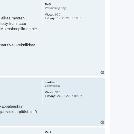
ö
PeS
s
Veturinkuljettaja
Viestit:
990
n aikaa myöten.
Liittynyt:
17.12.2007 10:03
ytetty kumilaatu
Mikroskoopilla en ole
hartsivalu-tekniikkaa.
Y
l
ö
markku55
s
Lämmittäjä
Viestit:
315
Liittynyt:
24.02.2007 09:36
 kappaleesta?
atiivisista päästöistä
Y
l
ö
PeS