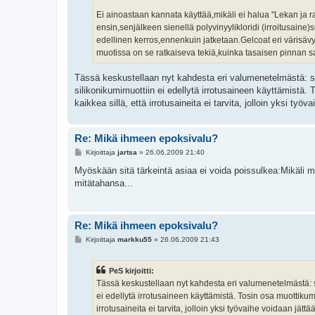
Ei ainoastaan kannata käyttää,mikäli ei halua "Lekan ja 
ensin,senjälkeen sienellä polyvinyylikloridi (irroitusaine
edellinen kerros,ennenkuin jatketaan.Gelcoat eri värisäv
muotissa on se ratkaiseva tekiä,kuinka tasaisen pinnan s
Tässä keskustellaan nyt kahdesta eri valumenetelmästä: sil
silikonikumimuottiin ei edellytä irrotusaineen käyttämistä.
kaikkea sillä, että irrotusaineita ei tarvita, jolloin yksi työv
Re: Mikä ihmeen epoksivalu?
V
Kirjoittaja
jartsa
»
26.06.2009 21:40
i
e
Myöskään sitä tärkeintä asiaa ei voida poissulkea:Mikäli 
s
mitätahansa...
t
i
Re: Mikä ihmeen epoksivalu?
V
Kirjoittaja
markku55
»
26.06.2009 21:43
i
e
s
PeS kirjoitti:
t
i
Tässä keskustellaan nyt kahdesta eri valumenetelmästä: sil
ei edellytä irrotusaineen käyttämistä. Tosin osa muottikum
irrotusaineita ei tarvita, jolloin yksi työvaihe voidaan jättä