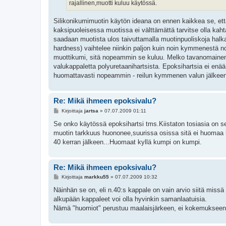
rajallinen,muotti kuluu käytössä.
Silikonikumimuotin käytön ideana on ennen kaikkea se, että
kaksipuoleisessa muotissa ei välttämättä tarvitse olla kahta 
saadaan muotista ulos taivuttamalla muotinpuoliskoja halka
hardness) vaihtelee niinkin paljon kuin noin kymmenestä n
muottikumi, sitä nopeammin se kuluu. Melko tavanomainen m
valukappaletta polyuretaanihartsista. Epoksihartsia ei enää
huomattavasti nopeammin - reilun kymmenen valun jälkeen
Re: Mikä ihmeen epoksivalu?
V
Kirjoittaja
jartsa
»
07.07.2009 01:11
i
e
Se onko käytössä epoksihartsi tms.Kiistaton tosiasia on 
s
muotin tarkkuus huononee,suurissa osissa sitä ei huomaa he
t
i
40 kerran jälkeen...Huomaat kyllä kumpi on kumpi.
Re: Mikä ihmeen epoksivalu?
V
Kirjoittaja
markku55
»
07.07.2009 10:32
i
e
Näinhän se on, eli n.40:s kappale on vain arvio siitä missä
s
alkupään kappaleet voi olla hyvinkin samanlaatuisia.
t
i
Nämä "huomiot" perustuu maalaisjärkeen, ei kokemukseen, m