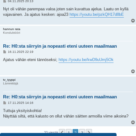
V
04.11.2025 20:13
i
e
Nyt oli vähän parempaa valoa joten sain kuvattua ajelua. Laatu on kyllä
s
vajavainen. Ja ajatus kesken: ajoa23
https://youtu.be/pzkQH17d8bE
t
i
hannun rata
Konduktööri
Re: H0:sta siirryin ja nopeasti eteni uuteen maailmaan
V
16.11.2025 22:19
i
e
Ajatus vähän eteni tännöseksi;
https://youtu.be/kwD9uUmj5Ok
s
t
i
tv_tyyppi
Lämmittäjä
Re: H0:sta siirryin ja nopeasti eteni uuteen maailmaan
V
17.11.2025 14:16
i
e
Tuttuja yksityiskohtia!
s
Näyttää siltä, että kalusto on ollut vähän säitten armoilla viime aikoina?
t
i
1
2
3
Edellinen
Seuraava
33 viestiä