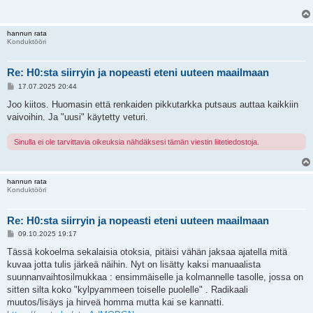
t
i
hannun rata
Konduktööri
Re: H0:sta siirryin ja nopeasti eteni uuteen maailmaan
V
17.07.2025 20:44
i
e
Joo kiitos. Huomasin että renkaiden pikkutarkka putsaus auttaa kaikkiin
s
vaivoihin. Ja "uusi" käytetty veturi.
t
i
Sinulla ei ole tarvittavia oikeuksia nähdäksesi tämän viestin liitetiedostoja.
hannun rata
Konduktööri
Re: H0:sta siirryin ja nopeasti eteni uuteen maailmaan
V
09.10.2025 19:17
i
e
Tässä kokoelma sekalaisia otoksia, pitäisi vähän jaksaa ajatella mitä
s
kuvaa jotta tulis järkeä näihin. Nyt on lisätty kaksi manuaalista
t
i
suunnanvaihtosilmukkaa : ensimmäiselle ja kolmannelle tasolle, jossa on
sitten silta koko "kylpyammeen toiselle puolelle" . Radikaali
muutos/lisäys ja hirveä homma mutta kai se kannatti.