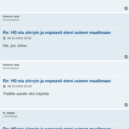
t
i
hannun rata
Konduktööri
Re: H0:sta siirryin ja nopeasti eteni uuteen maailmaan
V
09.10.2025 19:52
i
e
Hei, joo, kiitos.
s
t
i
hannun rata
Konduktööri
Re: H0:sta siirryin ja nopeasti eteni uuteen maailmaan
V
09.10.2025 20:26
i
e
Yhdelle autolle olisi käyttöä.
s
t
i
tv_tyyppi
Lämmittäjä
Re: H0:sta siirryin ja nopeasti eteni uuteen maailmaan