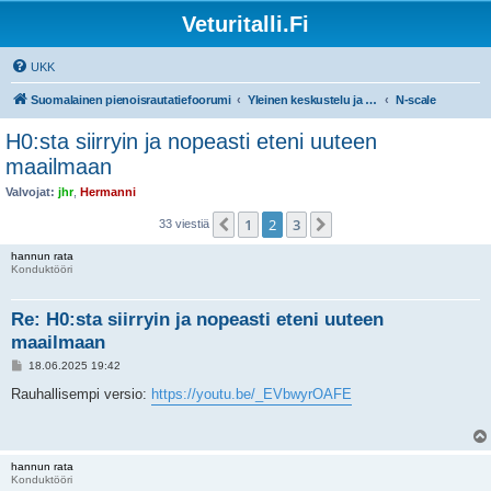
Veturitalli.Fi
UKK
Suomalainen pienoisrautatiefoorumi
Yleinen keskustelu ja muut mittakaavat
N-scale
H0:sta siirryin ja nopeasti eteni uuteen
maailmaan
Valvojat:
jhr
,
Hermanni
1
2
3
Edellinen
Seuraava
33 viestiä
hannun rata
Konduktööri
Re: H0:sta siirryin ja nopeasti eteni uuteen
maailmaan
V
18.06.2025 19:42
i
e
Rauhallisempi versio:
https://youtu.be/_EVbwyrOAFE
s
t
i
hannun rata
Konduktööri