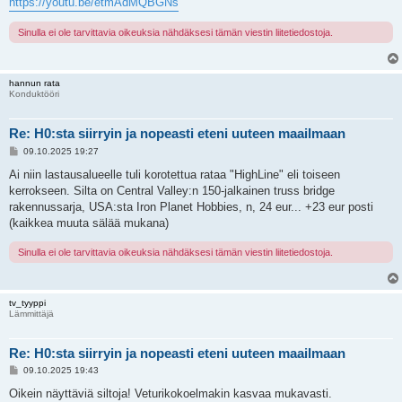
https://youtu.be/etmAdMQBGNs
Sinulla ei ole tarvittavia oikeuksia nähdäksesi tämän viestin liitetiedostoja.
hannun rata
Konduktööri
Re: H0:sta siirryin ja nopeasti eteni uuteen maailmaan
V
09.10.2025 19:27
i
e
Ai niin lastausalueelle tuli korotettua rataa "HighLine" eli toiseen
s
kerrokseen. Silta on Central Valley:n 150-jalkainen truss bridge
t
i
rakennussarja, USA:sta Iron Planet Hobbies, n, 24 eur... +23 eur posti
(kaikkea muuta sälää mukana)
Sinulla ei ole tarvittavia oikeuksia nähdäksesi tämän viestin liitetiedostoja.
tv_tyyppi
Lämmittäjä
Re: H0:sta siirryin ja nopeasti eteni uuteen maailmaan
V
09.10.2025 19:43
i
e
Oikein näyttäviä siltoja! Veturikokoelmakin kasvaa mukavasti.
s