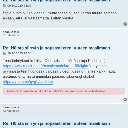
V
09.10.2025 23:07
i
e
Hyvä huomio, luin viestisi, mutta tässä oli sen verran muuta samaan
s
aikaan, että jäi vastaamatta. Laitan viestiä
t
i
hannun rata
Konduktööri
Re: H0:sta siirryin ja nopeasti eteni uuteen maailmaan
V
29.10.2025 18:36
i
e
Taas kehitykset kehittyi. Olen laittanut näitä juttuja Redditiin (
s
https://www.reddit.com/r/nscalemodeltra ... f8f/light/
) ja yleisön
t
i
pyynnöstä tein huonossa valossa videon jossa on lähes kaikki radat
ajettuna, että mistä minnekin pääsee; siksi engl otsikot:
https://youtu.be/gvg1Zae3LBw
Sinulla ei ole tarvittavia oikeuksia nähdäksesi tämän viestin liitetiedostoja.
hannun rata
Konduktööri
Re: H0:sta siirryin ja nopeasti eteni uuteen maailmaan