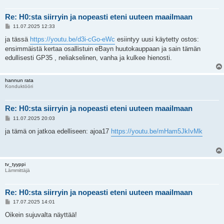
Re: H0:sta siirryin ja nopeasti eteni uuteen maailmaan
V
11.07.2025 12:33
i
e
ja tässä
https://youtu.be/d3i-cGo-eWc
esiintyy uusi käytetty ostos:
s
ensimmäistä kertaa osallistuin eBayn huutokauppaan ja sain tämän
t
i
edullisesti GP35 , neliakselinen, vanha ja kulkee hienosti.
hannun rata
Konduktööri
Re: H0:sta siirryin ja nopeasti eteni uuteen maailmaan
V
11.07.2025 20:03
i
e
ja tämä on jatkoa edelliseen: ajoa17
https://youtu.be/mHam5JkIvMk
s
t
i
tv_tyyppi
Lämmittäjä
Re: H0:sta siirryin ja nopeasti eteni uuteen maailmaan
V
17.07.2025 14:01
i
e
Oikein sujuvalta näyttää!
s