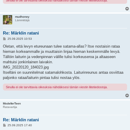
Sinulla ei ole tarvittavia oikeuksia nähdäksesi tämän viestin liitetiedostoja.
mudhoney
Lämmittäjä
Re: Märklin ratani
V
25.09.2025 10:53
i
e
Oletan, että levyn etureunaan tulee satama-allas? Itse nostaisin rataa
s
hieman korkeammalle ja muuttaisin linjaa hieman keskemmälle levyä.
t
i
Tällöin laiturin ja vedenpinnan välille tulisi korkeuseroa ja altaaseen
mahtuisi jonkinlainen laivakin.
IMG_20220120_184023.jpg
Itselläni on suunnitelmat satamalohkosta. Laiturinreunus antaa osviittaa
paljonko rataa/laiturin pintaa tulisi nostaa ylös.
Sinulla ei ole tarvittavia oikeuksia nähdäksesi tämän viestin liitetiedostoja.
ModellerTeen
Ratavartija
Re: Märklin ratani
V
25.09.2025 17:40
i