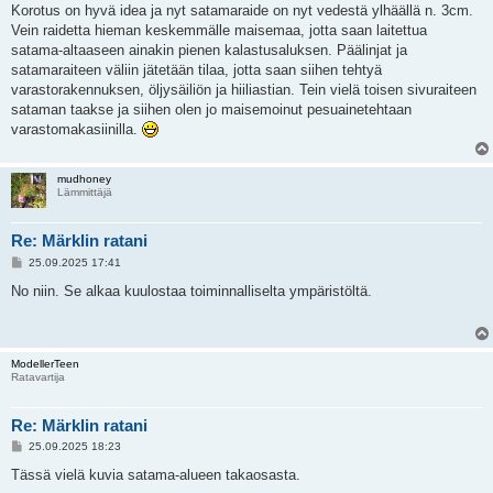
e
Korotus on hyvä idea ja nyt satamaraide on nyt vedestä ylhäällä n. 3cm.
s
Vein raidetta hieman keskemmälle maisemaa, jotta saan laitettua
t
i
satama-altaaseen ainakin pienen kalastusaluksen. Päälinjat ja
satamaraiteen väliin jätetään tilaa, jotta saan siihen tehtyä
varastorakennuksen, öljysäiliön ja hiiliastian. Tein vielä toisen sivuraiteen
sataman taakse ja siihen olen jo maisemoinut pesuainetehtaan
varastomakasiinilla.
mudhoney
Lämmittäjä
Re: Märklin ratani
V
25.09.2025 17:41
i
e
No niin. Se alkaa kuulostaa toiminnalliselta ympäristöltä.
s
t
i
ModellerTeen
Ratavartija
Re: Märklin ratani
V
25.09.2025 18:23
i
e
Tässä vielä kuvia satama-alueen takaosasta.
s