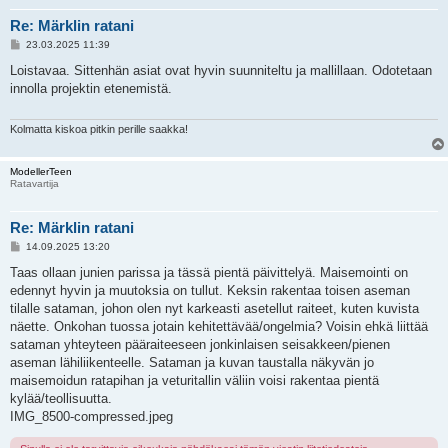
Re: Märklin ratani
V
23.03.2025 11:39
i
e
Loistavaa. Sittenhän asiat ovat hyvin suunniteltu ja mallillaan. Odotetaan
s
innolla projektin etenemistä.
t
i
Kolmatta kiskoa pitkin perille saakka!
ModellerTeen
Ratavartija
Re: Märklin ratani
V
14.09.2025 13:20
i
e
Taas ollaan junien parissa ja tässä pientä päivittelyä. Maisemointi on
s
edennyt hyvin ja muutoksia on tullut. Keksin rakentaa toisen aseman
t
i
tilalle sataman, johon olen nyt karkeasti asetellut raiteet, kuten kuvista
näette. Onkohan tuossa jotain kehitettävää/ongelmia? Voisin ehkä liittää
sataman yhteyteen pääraiteeseen jonkinlaisen seisakkeen/pienen
aseman lähiliikenteelle. Sataman ja kuvan taustalla näkyvän jo
maisemoidun ratapihan ja veturitallin väliin voisi rakentaa pientä
kylää/teollisuutta.
IMG_8500-compressed.jpeg