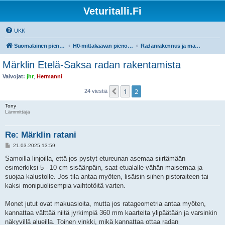
Veturitalli.Fi
UKK
Suomalainen pienoisrautatiefoorumi
H0-mittakaavan pienoisrautatiet
Radanrakennus ja maisemointi
Märklin Etelä-Saksa radan rakentamista
Valvojat:
jhr
,
Hermanni
1
2
Edellinen
24 viestiä
Tony
Lämmittäjä
Re: Märklin ratani
V
21.03.2025 13:59
i
e
Samoilla linjoilla, että jos pystyt etureunan asemaa siirtämään
s
esimerkiksi 5 - 10 cm sisäänpäin, saat etualalle vähän maisemaa ja
t
i
suojaa kalustolle. Jos tila antaa myöten, lisäisin siihen pistoraiteen tai
kaksi monipuolisempia vaihtotöitä varten.
Monet jutut ovat makuasioita, mutta jos ratageometria antaa myöten,
kannattaa välttää niitä jyrkimpiä 360 mm kaarteita ylipäätään ja varsinkin
näkyvillä alueilla. Toinen vinkki, mikä kannattaa ottaa radan