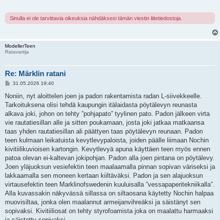
t
i
Sinulla ei ole tarvittavia oikeuksia nähdäksesi tämän viestin liitetiedostoja.
ModellerTeen
Ratavartija
Re: Märklin ratani
V
31.05.2026 19:40
i
e
Noniin, nyt aloittelen joen ja padon rakentamista radan L-siivekkeelle.
s
Tarkoituksena olisi tehdä kaupungin itälaidasta pöytälevyn reunasta
t
i
alkava joki, johon on tehty ”pohjapato” tyylinen pato. Padon jälkeen virta
vie rautatiesillan alle ja sitten poukamaan, josta joki jatkaa matkaansa
taas yhden rautatiesillan ali päättyen taas pöytälevyn reunaan. Padon
teen kulmaan leikatuista kevytlevypaloista, joiden päälle liimaan Nochin
kivitiilikuvioisen kartongin. Kevytlevyä apuna käyttäen teen myös ennen
patoa olevan ei-kaltevan jokipohjan. Padon alla joen pintana on pöytälevy.
Joen yläjuoksun vesiefektin teen maalaamalla pinnan sopivan väriseksi ja
lakkaamalla sen moneen kertaan kiiltäväksi. Padon ja sen alajuoksun
virtausefektin teen Marklinofswedenin kuuluisalla ”vessapaperitekniikalla”.
Alla kuvassakin näkyvässä sillassa on siltaosana käytetty Nochin halpaa
muovisiltaa, jonka olen maalannut armeijanvihreäksi ja säistänyt sen
sopivaksi. Kivitiiliosat on tehty styrofoamista joka on maalattu harmaaksi
ja säistetty sopivaksi.