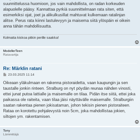
suunnittelussa huomioon, jos vain mahdollista, on radan korkeuden
alapuolelle pääsy. Kannattaa pyrkiä suunnittelmaan rata siten, että
esimerkiksi ojat, joet ja alikulkusillat mahtuvat kulkemaan ratalinjan
alitse. Perus rata kiinni lastulevyyn ja maisema siitä ylöspäin ei oikein
anna tähän mahdollisuutta.
Kolmatta kiskoa pitkin perille saakka!
ModellerTeen
Ratavartija
Re: Märklin ratani
V
23.03.2025 11:14
i
e
Oikeaan yläkulmaan en rakenna pistoraidetta, vaan kaupungin ja sen
s
taustalle jonkin rinteen. Stralburg on nyt pöydän reunaa nähden vinosti,
t
i
ettei junat putoa lattialle ja maisemalle on tilaa. Pidän itse siitä, ettei joka
paikassa ole raiteita, vaan tilaa jäisi näyttävälle maisemalle. Stralburgiin
saatan rakentaa pienen jokisataman, johon tekisin pienen pistoraiteen.
Rataa on korotettu pohjalevystä noin 5cm, joka mahdollistaa jokien,
siltojen ym. rakentamisen.
Tony
Lämmittäjä