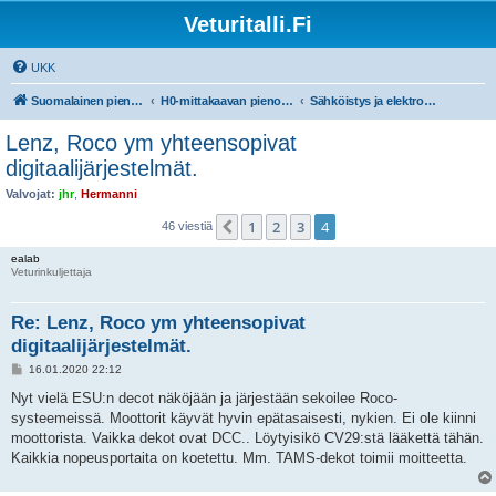
Veturitalli.Fi
UKK
Suomalainen pienoisrautatiefoorumi
H0-mittakaavan pienoisrautatiet
Sähköistys ja elektroniikka
Lenz, Roco ym yhteensopivat
digitaalijärjestelmät.
Valvojat:
jhr
,
Hermanni
1
2
3
4
Edellinen
46 viestiä
ealab
Veturinkuljettaja
Re: Lenz, Roco ym yhteensopivat
digitaalijärjestelmät.
V
16.01.2020 22:12
i
e
Nyt vielä ESU:n decot näköjään ja järjestään sekoilee Roco-
s
systeemeissä. Moottorit käyvät hyvin epätasaisesti, nykien. Ei ole kiinni
t
i
moottorista. Vaikka dekot ovat DCC.. Löytyisikö CV29:stä lääkettä tähän.
Kaikkia nopeusportaita on koetettu. Mm. TAMS-dekot toimii moitteetta.