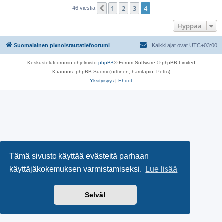
1
2
3
4
Edellinen
46 viestiä
Hyppää
Suomalainen pienoisrautatiefoorumi
Kaikki ajat ovat
UTC+03:00
Keskustelufoorumin ohjelmisto
phpBB
® Forum Software © phpBB Limited
Käännös: phpBB Suomi (lurttinen, harritapio, Pettis)
Yksityisyys
|
Ehdot
Tämä sivusto käyttää evästeitä parhaan
käyttäjäkokemuksen varmistamiseksi.
Lue lisää
Selvä!